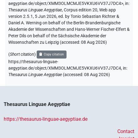
aegyptiae.de/object/XMM3OLMCMJE5VKXU6VV37J7DC4>
,
in
:
Thesaurus Linguae Aegyptiae
,
Corpus edition 20, Web app
version 2.5.1, 5 Jun 2026, ed. by Tonio Sebastian Richter &
Daniel A. Werning on behalf of the Berlin-Brandenburgische
Akademie der Wissenschaften and Hans-Werner Fischer-Elfert &
Peter Dils on behalf of the Sächsische Akademie der
Wissenschaften zu Leipzig (accessed:
08 Aug 2026
)
(
Short citation
)
Copy citation
https://thesaurus-linguae-
aegyptiae.de/object/XMM3OLMCMJE5VKXU6VV37J7DC4,
in
:
Thesaurus Linguae Aegyptiae
(
accessed
:
08 Aug 2026
)
Thesaurus Linguae Aegyptiae
https://thesaurus-linguae-aegyptiae.de
Contact