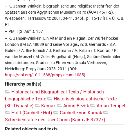
– K. Jansen-Winkeln, biographische und religiöse Inschriften der
Spätzeit aus dem Ägyptischen Museum Kairo (ÄUAT 45/1-2),
Wiesbaden: Harrassowitz 2001, 34-41, 346f., pl. 15-17 [H, F, Ü, K, B,
P]
– PM II (2. Aufl.), 157
– K. Jansen-Winkeln, Ein Alter und ein Plagiat. Der Würfelhocker
London BM EA 48039 und seine Vorlage., in: S. Gerhards / S.A.
Gülden / A. Ilin-Tomich / J. Kertmann / A. Killian / T. Konrad / K.
van der Moezel / M. Zöller-Engelhardt (Hrsg.), Schöne Denkmäler
sind entstanden. Studien zu Ehren von Ursula Verhoeven,
Heidelberg: Propyläum 2023, 201f. (DOI:
https://doi.org/10.11588/propylaeum.1085
)
Hierarchy path(s)
:
Historical and Biographical Texts / Historisch-
biographische Texte
Historisch-biographische Texte
(30. Dynastie)
Karnak
Amun-Bezirk
Amun-Tempel
Hof I (Cachette-Hof)
Cachette von Karnak
Schreiberstatue des User-Chons (Kairo JE 37327)
Related objects and texts