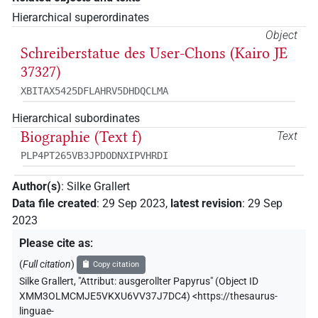
Hierarchical superordinates
Object
Schreiberstatue des User-Chons (Kairo JE
37327)
XBITAX5425DFLAHRV5DHDQCLMA
Hierarchical subordinates
Biographie (Text f)
Text
PLP4PT265VB3JPDODNXIPVHRDI
Author(s)
:
Silke Grallert
Data file created
:
29 Sep 2023
,
latest revision
:
29 Sep
2023
Please cite as
:
(
Full citation
)
Copy citation
Silke Grallert
,
"Attribut: ausgerollter Papyrus" (
Object ID
XMM3OLMCMJE5VKXU6VV37J7DC4
)
<https://thesaurus-
linguae-