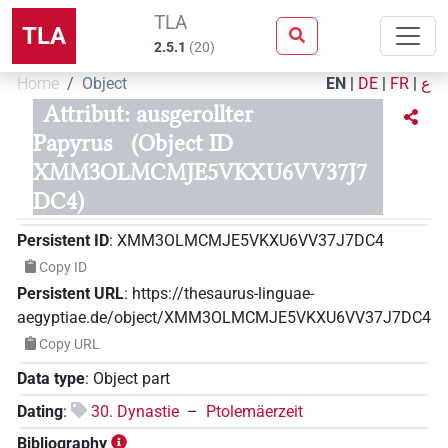
TLA
TLA
2.5.1
(
20
)
Home
Object
EN
|
DE
|
FR
|
ع
Attribut: ausgerollter
Papyrus
(Object ID
XMM3OLMCMJE5VKXU6VV37J7
DC4)
Persistent ID
:
XMM3OLMCMJE5VKXU6VV37J7DC4
Copy ID
Persistent URL
:
https://thesaurus-linguae-
aegyptiae.de/object/XMM3OLMCMJE5VKXU6VV37J7DC4
Copy URL
Data type
:
Object part
Dating
:
30. Dynastie
–
Ptolemäerzeit
Bibliography