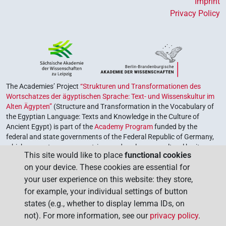
Imprint
Privacy Policy
The Academies’ Project
“Strukturen und Transformationen des
Wortschatzes der ägyptischen Sprache: Text- und Wissenskultur im
Alten Ägypten”
(Structure and Transformation in the Vocabulary of
the Egyptian Language: Texts and Knowledge in the Culture of
Ancient Egypt) is part of the
Academy Program
funded by the
federal and state governments of the Federal Republic of Germany,
which serves to preserve, retrieve and explore our cultural heritage.
This site would like to place
functional cookies
The program is coordinated by the
Union of the German Academies
on your device. These cookies are essential for
of Sciences and Humanities
.
your user experience on this website: they store,
for example, your individual settings of button
states (e.g., whether to display lemma IDs, on
not). For more information, see our
privacy policy
.