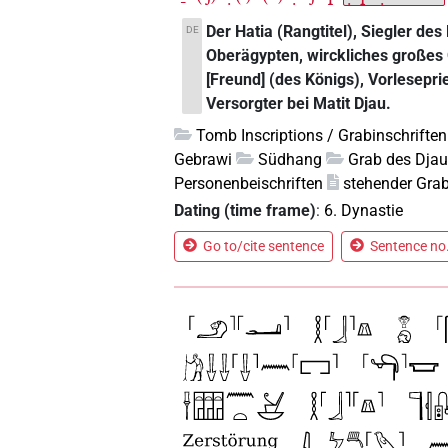
Der Hatia (Rangtitel), Siegler de
DE
Oberägypten, wirckliches großes 
[Freund] (des Königs), Vorlesepri
Versorgter bei Matit Djau.
Tomb Inscriptions / Grabinschriften
Gebrawi
Südhang
Grab des Dja
Personenbeischriften
stehender Grab
Dating (time frame)
:
6. Dynastie
Go to/cite sentence
Sentence no.