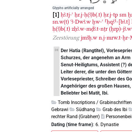
Glyphs artificially arranged
1
ḥꜣ.tj-ꜥ
ẖr.j-ḥ(ꜣ)b(.t)
ḥr.j-tp
sm
ḫ
sn.w(t)
ꜥꜣ-Dwꜣ.w
ḫw-ꜥ
⸢ḥqꜣ⸣-[bꜣ.t]
ḥ(ꜣ)b(.t)
zẖꜣ.w-mḏꜣ.t-nṯr
(ḫrp)-jꜣ.
Zerstörung
jmꜣḫ.w
n.j-mrw.t-ḫr-M
Der Hatia (Rangtitel), Vorleseprie
DE
Schurzes, der angenehm an Arm is
Senut-Heiligtums, Assistent (?) d
Leiter derer, die unter den Götte
Vorlesepriester, Schreiber des Got
Angehöriger des großen Hauses, w
Beliebter bei Matit, Ibi.
Tomb Inscriptions / Grabinschriften
Gebrawi
Südhang
Grab des Ibi
rechter Rand (Grabherr)
Personenbeis
Dating (time frame)
:
6. Dynastie