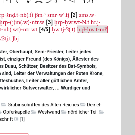
rp-šnḏ.t-nb(.t)
jꜣm-ꜥ
smr-wꜥ.tj
2
sms.w-
ḫrp-(j)m(.w)-nṯr.w
3
ḫrp-ḥw.wt-N.t
ẖr.j-
wt-nb(.wt)-nṯr.wt
4/5
ḥw.tj-ꜥꜣ(.t)
ḥqꜣ-ḥw.t-mꜣꜥ
ꜣtj.t
Jbj
ster, Oberhaupt, Sem-Priester, Leiter jedes
t, einziger Freund (des Königs), Ältester des
es Duau, Schützer, Besitzer des Bat-Symbols,
rn sind, Leiter der Verwaltungen der Roten Krone,
tesbuches, Leiter aller göttlichen Ämter,
irklicher Gutsverwalter, ... Würdiger und
Grabinschriften des Alten Reiches
Deir el-
Opferkapelle
Westwand
nördlicher Teil
chrift
[1]