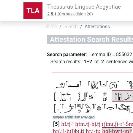
Thesaurus Linguae Aegyptiae
TLA
2.5.1
(
Corpus edition
20
)
Home
Search
Attestations
Attestation Search Result
Search parameter
:
Lemma ID
=
855032
Search results
:
1–2
of
2
sentences wi
Glyphs artificially arranged
5
ḥꜣ.tj-ꜥ
ḫtm.tj-bj.tj
(j)m(.j)-rʾ-Š
ẖr(.j)-ḥ(ꜣ)b(.t)
ḥr.j-tp
ḥqꜣ-ḥw.t-mꜣꜥ