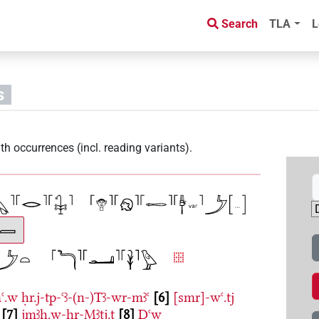
Search
TLA
L
s
th occurrences (incl. reading variants)
.
mꜥ.w
ḥr.j-tp-ꜥꜣ-(n-)Tꜣ-wr-mꜣꜥ
6
[smr]-wꜥ.tj
7
jmꜣḫ.w-ḫr-Mꜣtj.t
8
Ḏꜥw