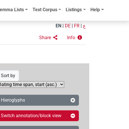
emma Lists
Text Corpus
Listings
Help
EN
|
DE
|
FR
|
ع
Share
Info
Sort by
Hieroglyphs
Switch annotation/block view