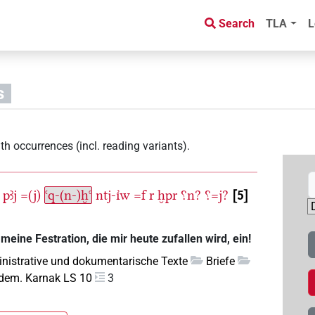
Search
TLA
L
s
th occurrences (incl. reading variants)
.
pꜣj
=(j)
ꜥq-(n-)ḫꜥ
ntj-ı͗w
=f
r
ḫpr
⸮n?
⸮=j?
5
eine Festration, die mir heute zufallen wird, ein!
nistrative und dokumentarische Texte
Briefe
 dem. Karnak LS 10
3