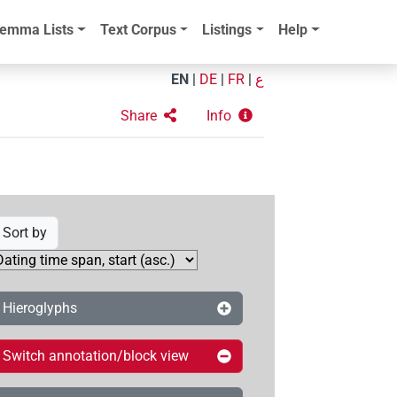
emma Lists
Text Corpus
Listings
Help
EN
|
DE
|
FR
|
ع
Share
Info
Sort by
Hieroglyphs
Switch annotation/block view