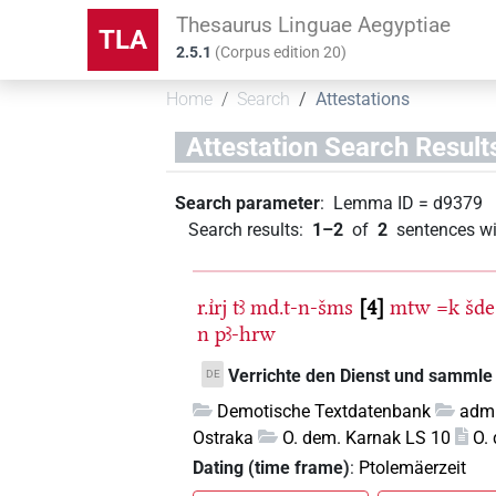
Thesaurus Linguae Aegyptiae
TLA
2.5.1
(
Corpus edition
20
)
Home
Search
Attestations
Attestation Search Result
Search parameter
:
Lemma ID
=
d9379
Search results
:
1–2
of
2
sentences wi
r.ı͗rj
tꜣ
md.t-n-šms
4
mtw
=k
šde
n
pꜣ-hrw
Verrichte den Dienst und sammle m
DE
Demotische Textdatenbank
admi
Ostraka
O. dem. Karnak LS 10
O.
Dating (time frame)
:
Ptolemäerzeit