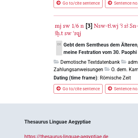
Go to/cite sentence
Sentence no.
mj
sw
1/6
n
3
Nsw-tꜣ.wj
ꜥꜣ
sꜣ
Sn
ꜣḫ.t
sw
ꜥrqj
Gebt dem Semtheus dem Älteren, 
DE
meine Festration vom 30. Paophi
Demotische Textdatenbank
admi
Zahlungsanweisungen
O. dem. Ka
Dating (time frame)
:
Römische Zeit
Go to/cite sentence
Sentence no.
Thesaurus Linguae Aegyptiae
https://thesaurus-linguae-aegyptiae.de