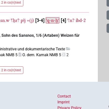
 2 in co(n)text
-sn.w
⸮ẖr?
pꜣj
=(j)
3-4
ꜥq-n-ḫꜥ
4
⸮n?
ı͗bd-2
Sohn des Sansnos, 1/6 (Artaben) Weizen für
nistrative und dokumentarische Texte
rnak NMB 5
O. dem. Karnak NMB 5
2
 2 in co(n)text
Contact
Imprint
Privacy Policy