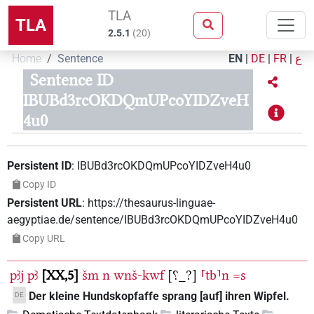
TLA
TLA
2.5.1
(
20
)
Home
Sentence
EN
|
DE
|
FR
|
ع
Sentence ID
IBUBd3rcOKDQmUPcoYIDZveH
4u0
Persistent ID
:
IBUBd3rcOKDQmUPcoYIDZveH4u0
Copy ID
Persistent URL
:
https://thesaurus-linguae-
aegyptiae.de/sentence/IBUBd3rcOKDQmUPcoYIDZveH4u0
Copy URL
pꜣj
pꜣ
XX,5
šm
n
wnš-kwf
[⸮_?]
⸢tb⸣n
=s
Der kleine Hundskopfaffe sprang [auf] ihren Wipfel.
DE