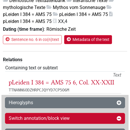
Demotische Textdatenbank
literarische Texte
mythologische Texte
Mythos vom Sonnenauge
pLeiden I 384 = AMS 75
pLeiden I 384 = AMS 75
pLeiden I 384 = AMS 75
XX,4
Dating (time frame)
:
Römische Zeit
Sentence no. 6 in co(n)text
Metadata of the text
Relations
Containing text or subtext
Text
pLeiden I 384 = AMS 75 6, Col. XX-XXII
TTNANN6ODZHRPCJQYYD7CP5O6M
Hieroglyphs
Switch annotation/block view