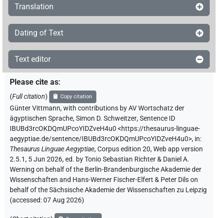
Translation
Dating of Text
Text editor
Please cite as
:
(
Full citation
)
Copy citation
Günter Vittmann
,
with contributions by
AV Wortschatz der
ägyptischen Sprache
,
Simon D. Schweitzer
,
Sentence ID
IBUBd3rcOKDQmUPcoYIDZveH4u0
<https://thesaurus-linguae-
aegyptiae.de/sentence/IBUBd3rcOKDQmUPcoYIDZveH4u0>
,
in
:
Thesaurus Linguae Aegyptiae
,
Corpus edition 20, Web app version
2.5.1, 5 Jun 2026, ed. by Tonio Sebastian Richter & Daniel A.
Werning on behalf of the Berlin-Brandenburgische Akademie der
Wissenschaften and Hans-Werner Fischer-Elfert & Peter Dils on
behalf of the Sächsische Akademie der Wissenschaften zu Leipzig
(accessed:
07 Aug 2026
)