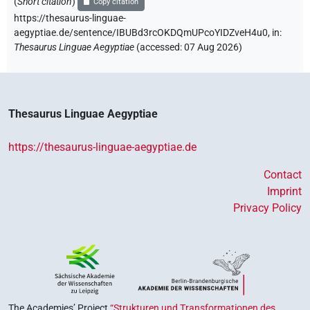
(
Short citation
)
Copy citation
https://thesaurus-linguae-
aegyptiae.de/sentence/IBUBd3rcOKDQmUPcoYIDZveH4u0,
in
:
Thesaurus Linguae Aegyptiae
(
accessed
:
07 Aug 2026
)
Thesaurus Linguae Aegyptiae
https://thesaurus-linguae-aegyptiae.de
Contact
Imprint
Privacy Policy
The Academies’ Project
“Strukturen und Transformationen des