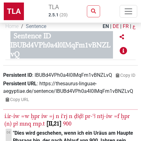
TLA
TLA
2.5.1
(
20
)
Home
Sentence
EN
|
DE
|
FR
|
ع
Sentence ID
IBUBd4VPh0a4l0IMqFm1vBNZL
vQ
Persistent ID
:
IBUBd4VPh0a4l0IMqFm1vBNZLvQ
Copy ID
Persistent URL
:
https://thesaurus-linguae-
aegyptiae.de/sentence/IBUBd4VPh0a4l0IMqFm1vBNZLvQ
Copy URL
ı͗.ı͗r-ı͗w
=w
ḫpr
ı͗w
=j
n
ı͗ꜥrj
n
ḏꜣḏꜣ
pr-ꜥꜣ
ntj-ı͗w
=f
ḫpr
(n)
pꜣ
mnq
rnp.t
II,21
900
"Dies wird geschehen, wenn ich ein Uräus am Haupte
DE
Pharaos bin, der nach Ablauf von 900 Jahren sein