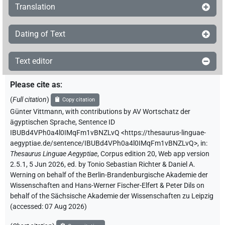
Translation
Dating of Text
Text editor
Please cite as
:
(
Full citation
)
Copy citation
Günter Vittmann
,
with contributions by
AV Wortschatz der
ägyptischen Sprache
,
Sentence ID
IBUBd4VPh0a4l0IMqFm1vBNZLvQ
<https://thesaurus-linguae-
aegyptiae.de/sentence/IBUBd4VPh0a4l0IMqFm1vBNZLvQ>
,
in
:
Thesaurus Linguae Aegyptiae
,
Corpus edition 20, Web app version
2.5.1, 5 Jun 2026, ed. by Tonio Sebastian Richter & Daniel A.
Werning on behalf of the Berlin-Brandenburgische Akademie der
Wissenschaften and Hans-Werner Fischer-Elfert & Peter Dils on
behalf of the Sächsische Akademie der Wissenschaften zu Leipzig
(accessed:
07 Aug 2026
)