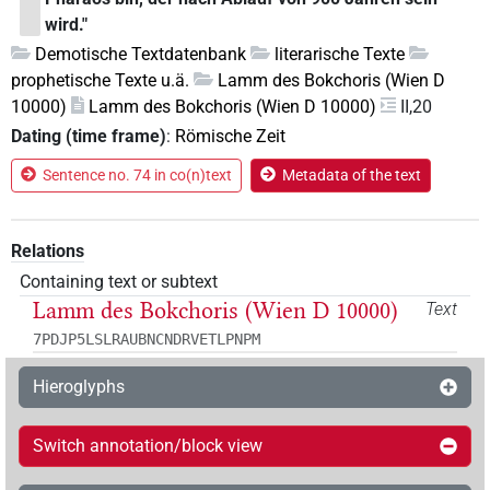
wird."
Demotische Textdatenbank
literarische Texte
prophetische Texte u.ä.
Lamm des Bokchoris (Wien D
10000)
Lamm des Bokchoris (Wien D 10000)
II,20
Dating (time frame)
:
Römische Zeit
Sentence no. 74 in co(n)text
Metadata of the text
Relations
Containing text or subtext
Lamm des Bokchoris (Wien D 10000)
Text
7PDJP5LSLRAUBNCNDRVETLPNPM
Hieroglyphs
Switch annotation/block view