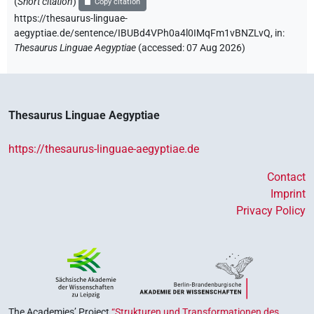
(
Short citation
)
Copy citation
https://thesaurus-linguae-
aegyptiae.de/sentence/IBUBd4VPh0a4l0IMqFm1vBNZLvQ,
in
:
Thesaurus Linguae Aegyptiae
(
accessed
:
07 Aug 2026
)
Thesaurus Linguae Aegyptiae
https://thesaurus-linguae-aegyptiae.de
Contact
Imprint
Privacy Policy
The Academies’ Project
“Strukturen und Transformationen des