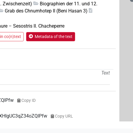
2. Zwischenzeit)
Biographien der 11. und 12.
Grab des Chnumhotep II (Beni Hasan 3)
aure
–
Sesostris II. Chacheperre
in co(n)text
Metadata of the text
Text
ZQIPfw
Copy ID
NuXHIgUC3qZ34oZQIPfw
Copy URL