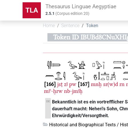
Thesaurus Linguae Aegyptiae
TLA
2.5.1
(
Corpus edition
20
)
Home
Sentence
Token
Token ID IBUBd8CNuXH
166
jsṯ
zꜣ
pw
167
mnḫ
sr(w)d
rn
n
mꜣꜥ-ḫrw
nb-jmꜣḫ
Bekanntlich ist es ein vortrefflicher
DE
dauerhaft macht: Neheri's Sohn, Chn
Ehrwürdigkeit/Versorgtheit.
Historical and Biographical Texts / His