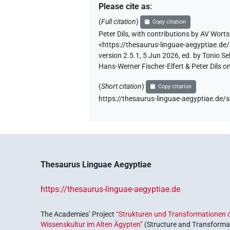
Please cite as
:
(
Full citation
)
Copy citation
Peter Dils
,
with contributions by
AV Worts
<https://thesaurus-linguae-aegyptiae
version 2.5.1, 5 Jun 2026, ed. by Tonio 
Hans-Werner Fischer-Elfert & Peter Dils 
(
Short citation
)
Copy citation
https://thesaurus-linguae-aegyptiae.
Thesaurus Linguae Aegyptiae
https://thesaurus-linguae-aegyptiae.de
The Academies’ Project
“Strukturen und Transformationen d
Wissenskultur im Alten Ägypten”
(Structure and Transformat