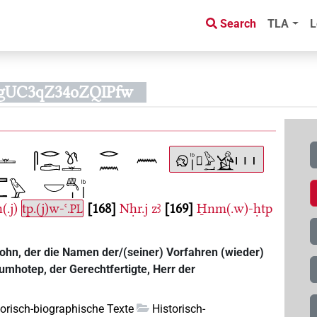
Search
TLA
L
IgUC3qZ34oZQIPfw
(.j)
tp.(j)w-ꜥ.
168
Nḥr.j
zꜣ
169
H̱nm(.w)-ḥtp
PL
 Sohn, der die Namen der/(seiner) Vorfahren (wieder)
umhotep, der Gerechtfertigte, Herr der
torisch-biographische Texte
Historisch-