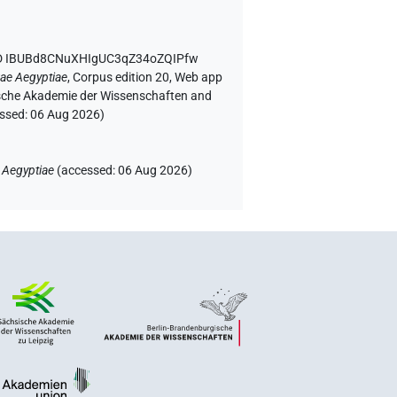
ID IBUBd8CNuXHIgUC3qZ34oZQIPfw
ae Aegyptiae
,
Corpus edition 20, Web app
rgische Akademie der Wissenschaften and
essed:
06 Aug 2026
)
 Aegyptiae
(
accessed
:
06 Aug 2026
)