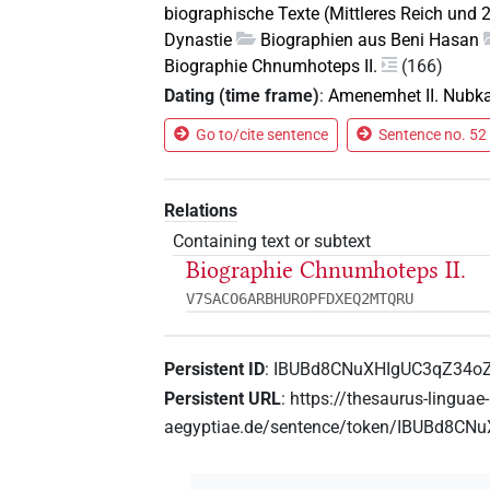
biographische Texte (Mittleres Reich und 
Dynastie
Biographien aus Beni Hasan
Biographie Chnumhoteps II.
(166)
Dating (time frame)
:
Amenemhet II. Nubk
Go to/cite sentence
Sentence no. 52 
Relations
Containing text or subtext
Biographie Chnumhoteps II.
V7SACO6ARBHUROPFDXEQ2MTQRU
Persistent ID
:
IBUBd8CNuXHIgUC3qZ34o
Persistent URL
:
https://thesaurus-linguae-
aegyptiae.de/sentence/token/IBUBd8C