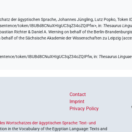
chatz der ägyptischen Sprache
,
Johannes Jüngling
,
Lutz Popko
,
Token 
.de/sentence/token/IBUBd8CNuXHIgUC3qZ34oZQIPfw>
,
in
:
Thesaurus Lingu
Sebastian Richter & Daniel A. Werning on behalf of the Berlin-Brandenbu
on behalf of the Sächsische Akademie der Wissenschaften zu Leipzig (acc
de/sentence/token/IBUBd8CNuXHIgUC3qZ34oZQIPfw,
in
:
Thesaurus Linguae
Contact
Imprint
Privacy Policy
es Wortschatzes der ägyptischen Sprache: Text- und
ion in the Vocabulary of the Egyptian Language: Texts and