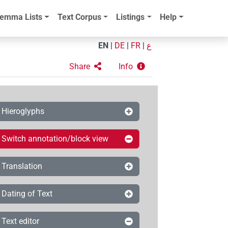
emma Lists
Text Corpus
Listings
Help
EN
|
DE
|
FR
|
ع
Share
Info
Hieroglyphs
Switch annotation/block view
Translation
Dating of Text
Text editor