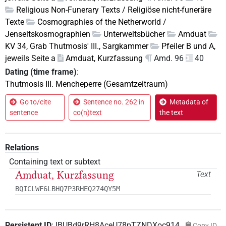
Religious Non-Funerary Texts / Religiöse nicht-funeräre
Texte
Cosmographies of the Netherworld /
Jenseitskosmographien
Unterweltsbücher
Amduat
KV 34, Grab Thutmosis' III., Sargkammer
Pfeiler B und A,
jeweils Seite a
Amduat, Kurzfassung
Amd. 96
40
Dating (time frame)
:
Thutmosis III. Mencheperre (Gesamtzeitraum)
Go to/cite
Sentence no. 262 in
Metadata of
sentence
co(n)text
the text
Relations
Containing text or subtext
Amduat, Kurzfassung
Text
BQICLWF6LBHQ7P3RHEQ274QY5M
Persistent ID
:
IBUBd9rRH8AceU78pTZNDXoc914
Copy ID