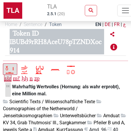
TLA
TLA
2.5.1
(
20
)
Home
Sentence
Token
EN
|
DE
|
FR
|
ع
Token ID
IBUBd9rRH8AceU78pTZNDXoc
914
sšr
mꜣꜥ
ḥḥ
n
zp
Wahrhaftig Wertvolles (Hornung: als wahr erprobt),
DE
eine Million mal.
Scientific Texts / Wissenschaftliche Texte
Cosmographies of the Netherworld /
Jenseitskosmographien
Unterweltsbücher
Amduat
KV 34, Grab Thutmosis' III., Sargkammer
Pfeiler B und A,
jeweils Seite a
Amduat, Kurzfassung
Amd. 96
40