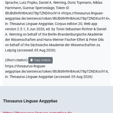
Sprache
,
Lutz Popko
,
Daniel A. Werning
,
Doris Topmann
,
Niklas
Hartmann
,
Gunnar Sperveslage
,
Token ID
IBUBd9rRH8AceU78pTZNDXoc914
<https://thesaurus-linguae-
aegyptiae.de/sentence/token/IBUBd9rRH8AceU78pTZNDXoc914>
,
in
:
Thesaurus Linguae Aegyptiae
,
Corpus edition 20, Web app
version 2.5.1, 5 Jun 2026, ed. by Tonio Sebastian Richter & Daniel
A. Werning on behalf of the Berlin-Brandenburgische Akademie
der Wissenschaften and Hans-Werner Fischer-Elfert & Peter Dils
on behalf of the Sächsische Akademie der Wissenschaften zu
Leipzig (accessed:
05 Aug 2026
)
(
Short citation
)
Copy citation
https://thesaurus-linguae-
aegyptiae.de/sentence/token/IBUBd9rRH8AceU78pTZNDXoc914,
in
:
Thesaurus Linguae Aegyptiae
(
accessed
:
05 Aug 2026
)
Thesaurus Linguae Aegyptiae