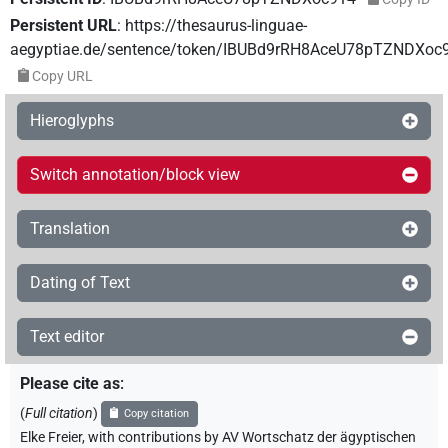
Persistent URL
:
https://thesaurus-linguae-
aegyptiae.de/sentence/token/IBUBd9rRH8AceU78pTZNDXoc
Copy URL
Hieroglyphs
Switch annotation/block view
Translation
Dating of Text
Text editor
Please cite as
:
(
Full citation
)
Copy citation
Elke Freier
,
with contributions by
AV Wortschatz der ägyptischen