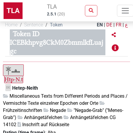
TLA
TLA
2.5.1
(
20
)
Home
Sentence
Token
EN
|
DE
|
FR
|
ع
Token ID
ICEBkhpvg8CkM0ZbmmlkfLuaj
gc
Ḥtp-N.t
Hetep-Neith
DE
Miscellaneous Texts from Different Periods and Places /
Vermischte Texte einzelner Epochen oder Orte
Frühzeitinschriften
Negade
"Negade-Grab" ("Menes-
Grab")
Anhängetäfelchen
Anhängetäfelchen CG
14102
Inschrift auf Rückseite
Dating (time frame)
:
Aha