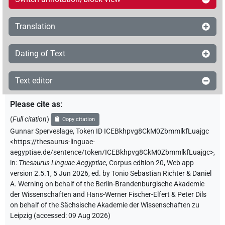
Translation
Dating of Text
Text editor
Please cite as
:
(
Full citation
)
Copy citation
Gunnar Sperveslage
,
Token ID ICEBkhpvg8CkM0ZbmmlkfLuajgc
<https://thesaurus-linguae-
aegyptiae.de/sentence/token/ICEBkhpvg8CkM0ZbmmlkfLuajgc>
,
in
:
Thesaurus Linguae Aegyptiae
,
Corpus edition 20, Web app
version 2.5.1, 5 Jun 2026, ed. by Tonio Sebastian Richter & Daniel
A. Werning on behalf of the Berlin-Brandenburgische Akademie
der Wissenschaften and Hans-Werner Fischer-Elfert & Peter Dils
on behalf of the Sächsische Akademie der Wissenschaften zu
Leipzig (accessed:
09 Aug 2026
)