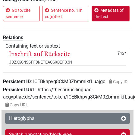
Go to/cite
Sentence no. 1 in
Metadata of
sentence
co(n)text
the text
Relations
Containing text or subtext
Inschrift auf Rückseite
Text
JDZXGGNS6FFDNETEAQGXDIF33M
Persistent ID
:
ICEBkhpvg8CkM0ZbmmlkfLuajgc
Copy ID
Persistent URL
:
https://thesaurus-linguae-
aegyptiae.de/sentence/token/ICEBkhpvg8CkM0ZbmmlkfLuaj
Copy URL
Hieroglyphs
Switch annotation/block view