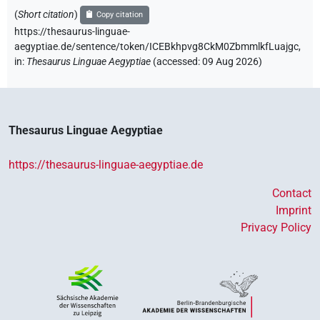
(
Short citation
)
Copy citation
https://thesaurus-linguae-
aegyptiae.de/sentence/token/ICEBkhpvg8CkM0ZbmmlkfLuajgc,
in
:
Thesaurus Linguae Aegyptiae
(
accessed
:
09 Aug 2026
)
Thesaurus Linguae Aegyptiae
https://thesaurus-linguae-aegyptiae.de
Contact
Imprint
Privacy Policy