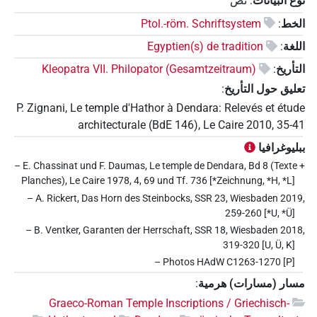
نوع البيانات
:
نص
الخط
:
Ptol.-röm. Schriftsystem
اللغة
:
Egyptien(s) de tradition
التأريخ
:
Kleopatra VII. Philopator (Gesamtzeitraum)
تعليق حول التأريخ
:
P. Zignani, Le temple d'Hathor à Dendara: Relevés et étude
architecturale (BdE 146), Le Caire 2010, 35-41
ببليوغرافيا
– E. Chassinat und F. Daumas, Le temple de Dendara, Bd 8 (Texte +
Planches), Le Caire 1978, 4, 69 und Tf. 736 [*Zeichnung, *H, *L]
– A. Rickert, Das Horn des Steinbocks, SSR 23, Wiesbaden 2019,
259-260 [*U, *Ü]
– B. Ventker, Garanten der Herrschaft, SSR 18, Wiesbaden 2018,
319-320 [U, Ü, K]
– Photos HAdW C1263-1270 [P]
مسار (مسارات) هرمية
:
Graeco-Roman Temple Inscriptions / Griechisch-