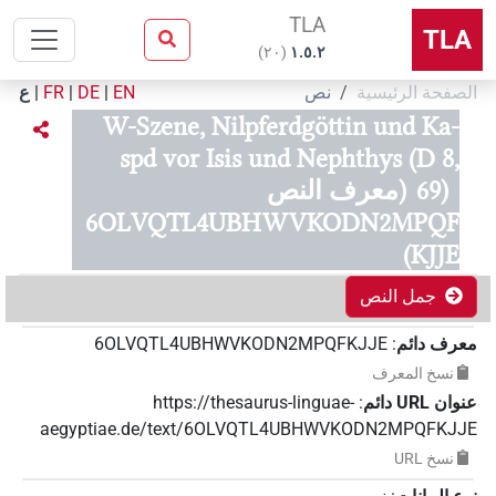
TLA
TLA
)
٢٠
(
۱.٥.٢
الصفحة الرئيسية
نص
EN
|
DE
|
FR
|
ع
W-Szene, Nilpferdgöttin und Ka-
spd vor Isis und Nephthys (D 8,
69)
(معرف النص
6OLVQTL4UBHWVKODN2MPQF
KJJE)
جمل النص
معرف دائم
:
6OLVQTL4UBHWVKODN2MPQFKJJE
نسخ المعرف
عنوان‏ ‏URL‏ دائم
:
https://thesaurus-linguae-
aegyptiae.de/text/6OLVQTL4UBHWVKODN2MPQFKJJE
نسخ‏ ‏URL