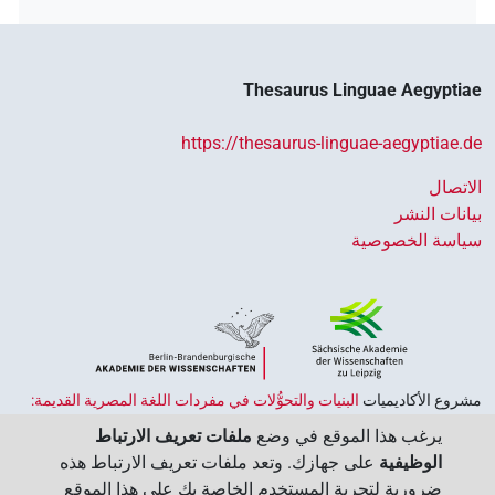
Thesaurus Linguae Aegyptiae
https://thesaurus-linguae-aegyptiae.de
الاتصال
بيانات النشر
سياسة الخصوصية
مشروع الأكاديميات ‏
البنيات والتحوُّلات في مفردات اللغة المصرية القديمة:
حضارة النصوص والمعرفة في مصر القديمة
هو جزء من
برنامج الاكاديميات
يرغب هذا الموقع في وضع
ملفات تعريف الارتباط
الممول من قبل الحكومة الاتحادية وحكومات الولايات بجمهورية ألمانيا
الوظيفية
على جهازك. وتعد ملفات تعريف الارتباط هذه
الاتحادية، وهو يهدف إلى الحفاظ على تراثنا الثقافي واسترجاعه واستكشافه.
ضرورية لتجربة المستخدم الخاصة بك على هذا الموقع
يُنسَّق البرنامج من قِبل
اتحاد الأكاديميات الألمانية للعلوم والإنسانيات
‏.