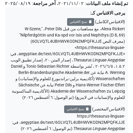
تم إنشاء ملف البيانات
:
٢٠٢١/١١/٠٢
،
آخر مراجعة
:
٢٠٢٥/٠٨/١٩
يرجى الاقتباس كـ
:
(
الاقتباس الكامل
)
نسخ الاقتباس
Alexa Rickert
،
مع مساهمات من قبل
Peter Dils
،
"W-Szene,
Nilpferdgöttin und Ka-spd vor Isis und Nephthys (D 8, 69)"
(
معرف النص 6OLVQTL4UBHWVKODN2MPQFKJJE
)
<https://thesaurus-linguae-
aegyptiae.de/text/6OLVQTL4UBHWVKODN2MPQFKJJE>
،
في
:
Thesaurus Linguae Aegyptiae
،
إصدار المتن ٢٠، إصدار تطبيق الويب
۱.٥.٢، ٢٠٢٦/٦/٥ ، نُشر بواسطة Tonio Sebastian Richter و Daniel
A. Werning نيابة عن Berlin-Brandenburgische Akademie der
Wissenschaften (أكاديمية برلين-براندنبورغ للعلوم والإنسانيات) و
Hans-Werner Fischer-Elfert و Peter Dils نيابة عن Sächsische
Akademie der Wissenschaften zu Leipzig (الأكاديمية الساكسونية
للعلوم والإنسانيات في لايبزيغ) (تم الوصول:
٦ أغسطس ٢٠٢٦
)
(
الاقتباس المختصر
)
نسخ الاقتباس
https://thesaurus-linguae-
aegyptiae.de/text/6OLVQTL4UBHWVKODN2MPQFKJJE،
في
:
Thesaurus Linguae Aegyptiae
(
تم الوصول
:
٦ أغسطس ٢٠٢٦
)