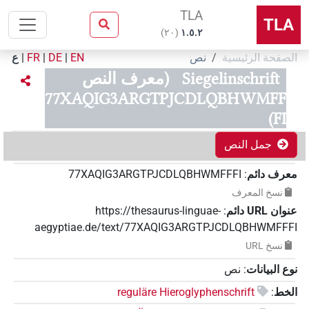
TLA
TLA
)
٢٠
(
۱.٥.٢
الصفحة الرئيسية
نص
EN
|
DE
|
FR
|
ع
Siegelinschrift
(معرف النص
77XAQIG3ARGTPJCDLQBHWMFF
FI)
جمل النص
معرف دائم
:
77XAQIG3ARGTPJCDLQBHWMFFFI
نسخ المعرف
عنوان‏ ‏URL‏ دائم
:
https://thesaurus-linguae-
aegyptiae.de/text/77XAQIG3ARGTPJCDLQBHWMFFFI
نسخ‏ ‏URL
نوع البيانات
:
نص
الخط
:
reguläre Hieroglyphenschrift