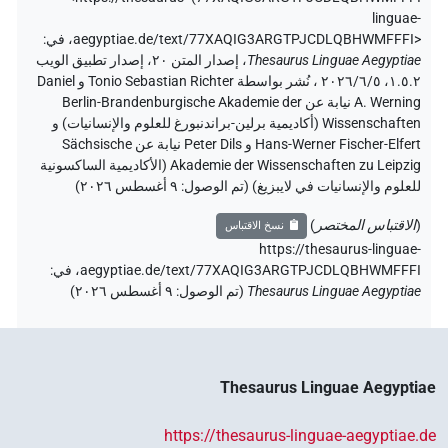
linguae-
aegyptiae.de/text/77XAQIG3ARGTPJCDLQBHWMFFFI>
،
في
:
Thesaurus Linguae Aegyptiae
،
إصدار المتن ٢٠، إصدار تطبيق الويب
۱.٥.٢، ٢٠٢٦/٦/٥ ، نُشر بواسطة Tonio Sebastian Richter و Daniel
A. Werning نيابة عن Berlin-Brandenburgische Akademie der
Wissenschaften (أكاديمية برلين-براندنبورغ للعلوم والإنسانيات) و
Hans-Werner Fischer-Elfert و Peter Dils نيابة عن Sächsische
Akademie der Wissenschaften zu Leipzig (الأكاديمية الساكسونية
للعلوم والإنسانيات في لايبزيغ) (تم الوصول:
٩ أغسطس ٢٠٢٦
)
(
الاقتباس المختصر
)
نسخ الاقتباس
https://thesaurus-linguae-
aegyptiae.de/text/77XAQIG3ARGTPJCDLQBHWMFFFI،
في
:
Thesaurus Linguae Aegyptiae
(
تم الوصول
:
٩ أغسطس ٢٠٢٦
)
Thesaurus Linguae Aegyptiae
https://thesaurus-linguae-aegyptiae.de