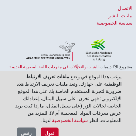
الاتصال
بيانات النشر
سياسة الخصوصية
مشروع الأكاديميات ‏
البنيات والتحوُّلات في مفردات اللغة المصرية القديمة:
حضارة النصوص والمعرفة في مصر القديمة
هو جزء من
برنامج الاكاديميات
يرغب هذا الموقع في وضع
ملفات تعريف الارتباط
الممول من قبل الحكومة الاتحادية وحكومات الولايات بجمهورية ألمانيا
الوظيفية
على جهازك. وتعد ملفات تعريف الارتباط هذه
الاتحادية، وهو يهدف إلى الحفاظ على تراثنا الثقافي واسترجاعه واستكشافه.
ضرورية لتجربة المستخدم الخاصة بك على هذا الموقع
يُنسَّق البرنامج من قِبل
اتحاد الأكاديميات الألمانية للعلوم والإنسانيات
‏.
الإلكتروني: فهي تخزن، على سبيل المثال، إعداداتك
الخاصة لحالات الزر (على سبيل المثال، ما إذا كنت تريد
عرض معرفات المواد المعجمية أم لا). للمزيد من
المعلومات، انظر
سياسة الخصوصية
لدينا.‏
قبول
رفض