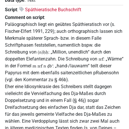
Data type
:
Text
Script
:
Späthieratische Buchschrift
Comment on script
:
Paläographisch liegt ein geübtes Späthieratisch vor (s.
Fischer-Elfert 1991, 229); auch orthographisch lassen sich
Merkmale späterer Sprach- bzw. in diesem Falle
Schriftphasen feststellen, namentlich bspw. die
Schreibung von
: „Million, unendlich“ durch den
(n)ḥḥ
doppelten Elefantenzahn. Die Schreibung von
: „Wärme“
srf
in der Formel
: „hand-/lauwarm“ teilt dieser
m srf n ḏbꜥ
Papyrus mit dem ebenfalls saitenzeitlichen pRubensohn
(vgl. den Kommentar zu § 46b).
Eher eine Idiosynkrasie des Schreibers stellt dagegen
vielleicht die Vervielfachung des Dja-Maßes durch
Doppelsetzung und in einem Fall (§ 46j) sogar
Dreifachsetzung des einfachen Dja dar, statt das Zeichen
für das jeweils gemeinte Vielfache des Dja-Maßes zu
wählen. Eine Verdopplung lässt sich zwar zwei Mal auch
in älteren medizinischen Texten finden (s. von Deines –