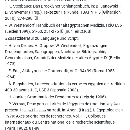
– K. Stegbauer, Das Brooklyner Schlangenbuch, in: B. Janowski –
D. Schwemer (Hrsg.), Texte zur Heilkunde, TUAT N.F. 5 (Gütersloh
2010), 274-298 [Ü]
– W. Westendorf, Handbuch der altägyptischen Medizin, HdO I.36
(Leiden 1999), 51-53, 251-275 [Ü (nur Teil 2),K,B]
#Zusatzliteratur zu Language und Script:
– H. von Deines, H. Grapow, W. Westendorf, Ergänzungen.
Drogenquanten, Sachgruppen, Nachträge, Bibliographie,
Generalregister, Grundriß der Medizin der alten Ägypter IX (Berlin
1973).
– E. Edel, Altägyptische Grammatik, AnOr 34+39 (Roma 1955-
1964).
– Å. Engsheden, La reconstitution du verbe en égyptien de tradition
400-30 avant J.-C, USE 3 (Uppsala 2003).
– H. Junker, Grammatik der Denderatexte (Leipzig 1906).
– P. Vernus, Deux particularités de l’égyptien de tradition:
nty ı͗w
+
présent 1;
wnn.f ḥr sḏm
narratif, in: Anon. (Hrsg.), L’Égyptologie en
1979: Axes prioritaires de recherches. Vol. 1 1, Colloques
internationaux du Centre national de la recherche scientifique
(Paris 1982), 81-89.