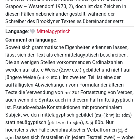
Grapow – Westendorf 1973, 2), doch ist das Zeichen in
diesen Fällen nebeneinander gestellt, während der
Schreiber des Brooklyner Textes es übereinander setzt.
Language
:
Mittelägyptisch
Comment on language
:
Soweit sich grammatische Eigenheiten erkennen lassen,
lässt sich der Text als eher mittelägyptisch beschreiben.
Die an wenigen Stellen vorkommenden Ordinalzahlen
werden auf ältere Weise (
etc.) gebildet und nicht auf
2.nw
jüngere Weise (
etc.). Im zweiten Teil ist eine der
mḥ-2
auffälligsten Abweichungen vom Formular der älteren
Texte die Verwendung von
zur Fortsetzung von Verben,
ḥnꜥ
auch wenn die Syntax auch in diesem Fall mittelägyptisch
ist. Pseudoverbale Konstruktionen mit pronominalem
Subjekt werden mittelägyptisch gebildet (
)
m(=)k wj ḥr sḏm
statt neuägyptisch (
), s. § 80b. Nur
ptr tw=j ḥr sḏm
höchstens vier Fälle periphrastischer Verbalformen
jri̯=f
lassen sich feststellen (in jedem Textteil zwei) – wobei
sḏm