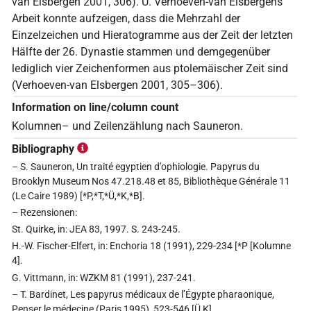
van Elsbergen 2001, 306). U. Verhoeven-van Elsbergens
Arbeit konnte aufzeigen, dass die Mehrzahl der
Einzelzeichen und Hieratogramme aus der Zeit der letzten
Hälfte der 26. Dynastie stammen und demgegenüber
lediglich vier Zeichenformen aus ptolemäischer Zeit sind
(Verhoeven-van Elsbergen 2001, 305–306).
Information on line/column count
Kolumnen– und Zeilenzählung nach Sauneron.
Bibliography
– S. Sauneron, Un traité egyptien d’ophiologie. Papyrus du
Brooklyn Museum Nos 47.218.48 et 85, Bibliothèque Générale 11
(Le Caire 1989) [*P,*T,*Ü,*K,*B].
– Rezensionen:
St. Quirke, in: JEA 83, 1997. S. 243-245.
H.-W. Fischer-Elfert, in: Enchoria 18 (1991), 229-234 [*P [Kolumne
4].
G. Vittmann, in: WZKM 81 (1991), 237-241.
– T. Bardinet, Les papyrus médicaux de l’Égypte pharaonique,
Penser le médecine (Paris 1995), 523-546 [Ü,K].