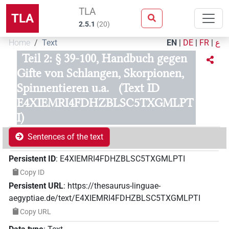
TLA
TLA
2.5.1
(
20
)
Home
Text
EN
|
DE
|
FR
|
ع
Teil 2: § 39-100, Handbuch gegen
Gifte von Schlangen, Skorpionen,
Spinnentieren u.a.
(Text ID
E4XIEMRI4FDHZBLSC5TXGMLPT
I)
Sentences of the text
Persistent ID
:
E4XIEMRI4FDHZBLSC5TXGMLPTI
Copy ID
Persistent URL
:
https://thesaurus-linguae-
aegyptiae.de/text/E4XIEMRI4FDHZBLSC5TXGMLPTI
Copy URL