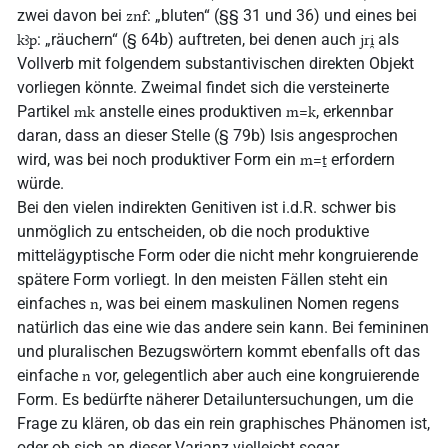
zwei davon bei
: „bluten“ (§§ 31 und 36) und eines bei
znf
: „räuchern“ (§ 64b) auftreten, bei denen auch
als
kꜣp
jri̯
Vollverb mit folgendem substantivischen direkten Objekt
vorliegen könnte. Zweimal findet sich die versteinerte
Partikel
anstelle eines produktiven
, erkennbar
mk
m=k
daran, dass an dieser Stelle (§ 79b) Isis angesprochen
wird, was bei noch produktiver Form ein
erfordern
m=ṯ
würde.
Bei den vielen indirekten Genitiven ist i.d.R. schwer bis
unmöglich zu entscheiden, ob die noch produktive
mittelägyptische Form oder die nicht mehr kongruierende
spätere Form vorliegt. In den meisten Fällen steht ein
einfaches
, was bei einem maskulinen Nomen regens
n
natürlich das eine wie das andere sein kann. Bei femininen
und pluralischen Bezugswörtern kommt ebenfalls oft das
einfache
vor, gelegentlich aber auch eine kongruierende
n
Form. Es bedürfte näherer Detailuntersuchungen, um die
Frage zu klären, ob das ein rein graphisches Phänomen ist,
oder ob sich an dieser Varianz vielleicht sogar