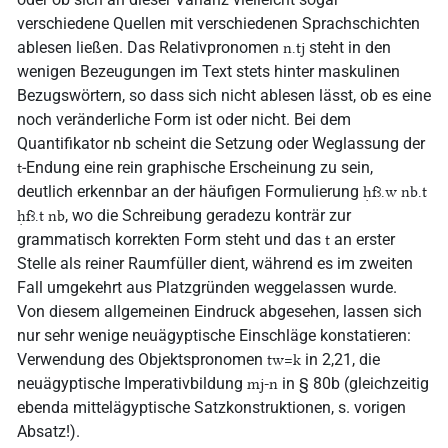
verschiedene Quellen mit verschiedenen Sprachschichten
ablesen ließen. Das Relativpronomen
steht in den
n.tj
wenigen Bezeugungen im Text stets hinter maskulinen
Bezugswörtern, so dass sich nicht ablesen lässt, ob es eine
noch veränderliche Form ist oder nicht. Bei dem
Quantifikator nb scheint die Setzung oder Weglassung der
-Endung eine rein graphische Erscheinung zu sein,
t
deutlich erkennbar an der häufigen Formulierung
ḥfꜣ.w nb.t
, wo die Schreibung geradezu konträr zur
ḥfꜣ.t nb
grammatisch korrekten Form steht und das
an erster
t
Stelle als reiner Raumfüller dient, während es im zweiten
Fall umgekehrt aus Platzgründen weggelassen wurde.
Von diesem allgemeinen Eindruck abgesehen, lassen sich
nur sehr wenige neuägyptische Einschläge konstatieren:
Verwendung des Objektspronomen
in 2,21, die
tw=k
neuägyptische Imperativbildung
in § 80b (gleichzeitig
mj-n
ebenda mittelägyptische Satzkonstruktionen, s. vorigen
Absatz!).