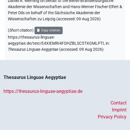
Daniel A. Werning on behalf of the Berlin-Brandenburgische
Akademie der Wissenschaften and Hans-Werner Fischer-Elfert &
Peter Dils on behalf of the Sächsische Akademie der
Wissenschaften zu Leipzig (accessed:
09 Aug 2026
)
(
Short citation
)
Copy citation
https://thesaurus-linguae-
aegyptiae.de/text/E4XIEMRI4FDHZBLSC5TXGMLPTI,
in
:
Thesaurus Linguae Aegyptiae
(
accessed
:
09 Aug 2026
)
Thesaurus Linguae Aegyptiae
https://thesaurus-linguae-aegyptiae.de
Contact
Imprint
Privacy Policy