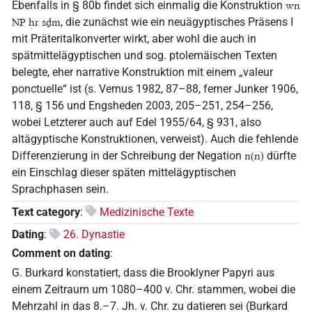
Ebenfalls in § 80b findet sich einmalig die Konstruktion
wn
, die zunächst wie ein neuägyptisches Präsens I
NP ḥr sḏm
mit Präteritalkonverter wirkt, aber wohl die auch in
spätmittelägyptischen und sog. ptolemäischen Texten
belegte, eher narrative Konstruktion mit einem „valeur
ponctuelle“ ist (s. Vernus 1982, 87–88, ferner Junker 1906,
118, § 156 und Engsheden 2003, 205–251, 254–256,
wobei Letzterer auch auf Edel 1955/64, § 931, also
altägyptische Konstruktionen, verweist). Auch die fehlende
Differenzierung in der Schreibung der Negation
dürfte
n(n)
ein Einschlag dieser späten mittelägyptischen
Sprachphasen sein.
Text category
:
Medizinische Texte
Dating
:
26. Dynastie
Comment on dating
:
G. Burkard konstatiert, dass die Brooklyner Papyri aus
einem Zeitraum um 1080–400 v. Chr. stammen, wobei die
Mehrzahl in das 8.–7. Jh. v. Chr. zu datieren sei (Burkard