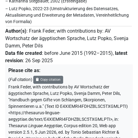
– Katharina Stegbauer, 2002 (Ersteingabe)
– Lutz Popko, 2022-23 (Umstrukturierung des Datensatzes,
Aktualisierung und Erweiterung der Metadaten, Vereinheitlichung
von Formalia)
Author(s)
:
Frank Feder
;
with contributions by
:
AV
Wortschatz der ägyptischen Sprache
,
Lutz Popko
,
Svenja
Damm
,
Peter Dils
Data file created
:
before June 2015 (1992–2015)
,
latest
revision
:
26 Sep 2025
Please cite as
:
(
Full citation
)
Copy citation
Frank Feder
,
with contributions by
AV Wortschatz der
ägyptischen Sprache
,
Lutz Popko
,
Svenja Damm
,
Peter Dils
,
"Handbuch gegen Gifte von Schlangen, Skorpionen,
Spinnentieren u.a." (
Text ID E4XIEMRI4FDHZBLSC5TXGMLPTI
)
<https://thesaurus-linguae-
aegyptiae.de/text/E4XIEMRI4FDHZBLSC5TXGMLPTI>
,
in
:
Thesaurus Linguae Aegyptiae
,
Corpus edition 20, Web app
version 2.5.1, 5 Jun 2026, ed. by Tonio Sebastian Richter &