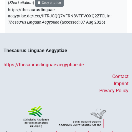
(
Short citation
)
Copy citation
https://thesaurus-linguae-
aegyptiae.de/text/IITRJCQQ7VFRNBVTFVOXQ2ZTCI,
in
:
Thesaurus Linguae Aegyptiae
(
accessed
:
07 Aug 2026
)
Thesaurus Linguae Aegyptiae
https://thesaurus-linguae-aegyptiae.de
Contact
Imprint
Privacy Policy