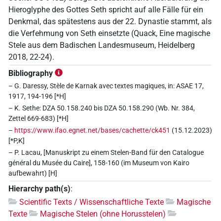
Hieroglyphe des Gottes Seth spricht auf alle Fälle für ein
Denkmal, das spätestens aus der 22. Dynastie stammt, als
die Verfehmung von Seth einsetzte (Quack, Eine magische
Stele aus dem Badischen Landesmuseum, Heidelberg
2018, 22-24).
Bibliography
– G. Daressy, Stèle de Karnak avec textes magiques, in: ASAE 17,
1917, 194-196 [*H]
– K. Sethe: DZA 50.158.240 bis DZA 50.158.290 (Wb. Nr. 384,
Zettel 669-683) [*H]
–
https://www.ifao.egnet.net/bases/cachette/ck451
(15.12.2023)
[*P,K]
– P. Lacau, [Manuskript zu einem Stelen-Band für den Catalogue
général du Musée du Caire], 158-160 (im Museum von Kairo
aufbewahrt) [H]
Hierarchy path(s)
:
Scientific Texts / Wissenschaftliche Texte
Magische
Texte
Magische Stelen (ohne Horusstelen)