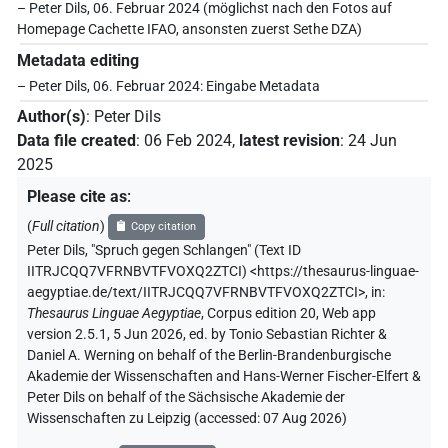
– Peter Dils, 06. Februar 2024 (möglichst nach den Fotos auf
Homepage Cachette IFAO, ansonsten zuerst Sethe DZA)
Metadata editing
– Peter Dils, 06. Februar 2024: Eingabe Metadata
Author(s)
:
Peter Dils
Data file created
:
06 Feb 2024
,
latest revision
:
24 Jun
2025
Please cite as
:
(
Full citation
)
Copy citation
Peter Dils
,
"Spruch gegen Schlangen" (
Text ID
IITRJCQQ7VFRNBVTFVOXQ2ZTCI
)
<https://thesaurus-linguae-
aegyptiae.de/text/IITRJCQQ7VFRNBVTFVOXQ2ZTCI>
,
in
:
Thesaurus Linguae Aegyptiae
,
Corpus edition 20, Web app
version 2.5.1, 5 Jun 2026, ed. by Tonio Sebastian Richter &
Daniel A. Werning on behalf of the Berlin-Brandenburgische
Akademie der Wissenschaften and Hans-Werner Fischer-Elfert &
Peter Dils on behalf of the Sächsische Akademie der
Wissenschaften zu Leipzig (accessed:
07 Aug 2026
)