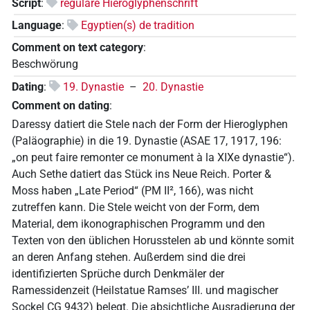
Script
:
reguläre Hieroglyphenschrift
Language
:
Egyptien(s) de tradition
Comment on text category
:
Beschwörung
Dating
:
19. Dynastie
–
20. Dynastie
Comment on dating
:
Daressy datiert die Stele nach der Form der Hieroglyphen
(Paläographie) in die 19. Dynastie (ASAE 17, 1917, 196:
„on peut faire remonter ce monument à la XIXe dynastie“).
Auch Sethe datiert das Stück ins Neue Reich. Porter &
Moss haben „Late Period“ (PM II², 166), was nicht
zutreffen kann. Die Stele weicht von der Form, dem
Material, dem ikonographischen Programm und den
Texten von den üblichen Horusstelen ab und könnte somit
an deren Anfang stehen. Außerdem sind die drei
identifizierten Sprüche durch Denkmäler der
Ramessidenzeit (Heilstatue Ramses’ III. und magischer
Sockel CG 9432) belegt. Die absichtliche Ausradierung der