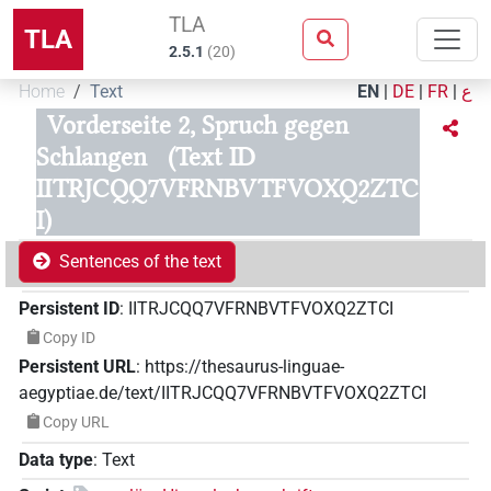
TLA
TLA
2.5.1
(
20
)
Home
Text
EN
|
DE
|
FR
|
ع
Vorderseite 2, Spruch gegen
Schlangen
(Text ID
IITRJCQQ7VFRNBVTFVOXQ2ZTC
I)
Sentences of the text
Persistent ID
:
IITRJCQQ7VFRNBVTFVOXQ2ZTCI
Copy ID
Persistent URL
:
https://thesaurus-linguae-
aegyptiae.de/text/IITRJCQQ7VFRNBVTFVOXQ2ZTCI
Copy URL
Data type
:
Text