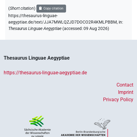
(
Short citation
)
Copy citation
https://thesaurus-linguae-
aegyptiae.de/text/JJA7MWLQZJD7DOCO2R4KMLPBBM,
in
:
Thesaurus Linguae Aegyptiae
(
accessed
:
09 Aug 2026
)
Thesaurus Linguae Aegyptiae
https://thesaurus-linguae-aegyptiae.de
Contact
Imprint
Privacy Policy