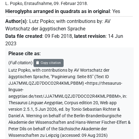
L. Popko, Erstaufnahme, 09. Februar 2018.
Hieroglyphs arranged in quadrats as in original
:
Yes
Author(s)
:
Lutz Popko
;
with contributions by
:
AV
Wortschatz der ägyptischen Sprache
Data file created
:
09 Feb 2018
,
latest revision
:
14 Jun
2023
Please cite as
:
(
Full citation
)
Copy citation
Lutz Popko
,
with contributions by
AV Wortschatz der
ägyptischen Sprache
,
"Paginierung: Seite 85" (
Text ID
JJA7MWLQZJD7DOCO2R4KMLPBBM
)
<https://thesaurus-
linguae-
aegyptiae.de/text/JJA7MWLQZJD7DOCO2R4KMLPBBM>
,
in
:
Thesaurus Linguae Aegyptiae
,
Corpus edition 20, Web app
version 2.5.1, 5 Jun 2026, ed. by Tonio Sebastian Richter &
Daniel A. Werning on behalf of the Berlin-Brandenburgische
Akademie der Wissenschaften and Hans-Werner Fischer-Elfert &
Peter Dils on behalf of the Sächsische Akademie der
Wissenschaften zu Leipzig (accessed:
09 Aug 2026
)