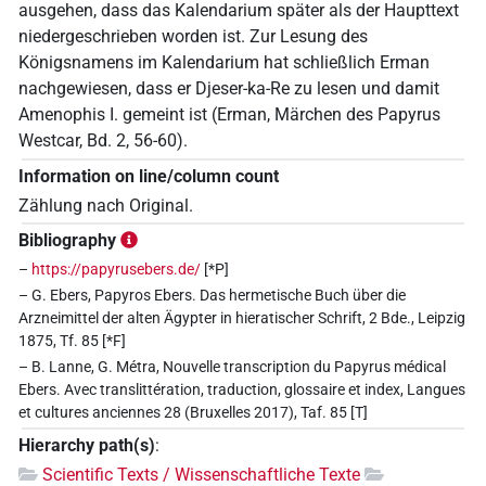
ausgehen, dass das Kalendarium später als der Haupttext
niedergeschrieben worden ist. Zur Lesung des
Königsnamens im Kalendarium hat schließlich Erman
nachgewiesen, dass er Djeser-ka-Re zu lesen und damit
Amenophis I. gemeint ist (Erman, Märchen des Papyrus
Westcar, Bd. 2, 56-60).
Information on line/column count
Zählung nach Original.
Bibliography
–
https://papyrusebers.de/
[*P]
– G. Ebers, Papyros Ebers. Das hermetische Buch über die
Arzneimittel der alten Ägypter in hieratischer Schrift, 2 Bde., Leipzig
1875, Tf. 85 [*F]
– B. Lanne, G. Métra, Nouvelle transcription du Papyrus médical
Ebers. Avec translittération, traduction, glossaire et index, Langues
et cultures anciennes 28 (Bruxelles 2017), Taf. 85 [T]
Hierarchy path(s)
:
Scientific Texts / Wissenschaftliche Texte