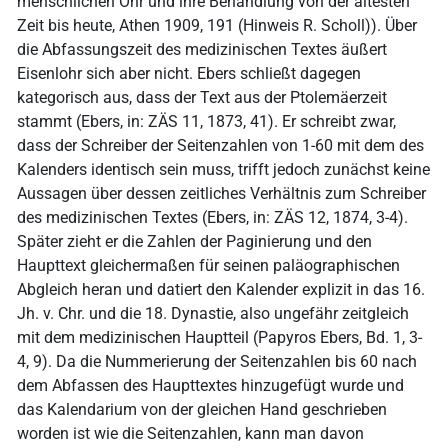
menschlichen Ohr und ihre Behandlung von der ältesten
Zeit bis heute, Athen 1909, 191 (Hinweis R. Scholl)). Über
die Abfassungszeit des medizinischen Textes äußert
Eisenlohr sich aber nicht. Ebers schließt dagegen
kategorisch aus, dass der Text aus der Ptolemäerzeit
stammt (Ebers, in: ZÄS 11, 1873, 41). Er schreibt zwar,
dass der Schreiber der Seitenzahlen von 1-60 mit dem des
Kalenders identisch sein muss, trifft jedoch zunächst keine
Aussagen über dessen zeitliches Verhältnis zum Schreiber
des medizinischen Textes (Ebers, in: ZÄS 12, 1874, 3-4).
Später zieht er die Zahlen der Paginierung und den
Haupttext gleichermaßen für seinen paläographischen
Abgleich heran und datiert den Kalender explizit in das 16.
Jh. v. Chr. und die 18. Dynastie, also ungefähr zeitgleich
mit dem medizinischen Hauptteil (Papyros Ebers, Bd. 1, 3-
4, 9). Da die Nummerierung der Seitenzahlen bis 60 nach
dem Abfassen des Haupttextes hinzugefügt wurde und
das Kalendarium von der gleichen Hand geschrieben
worden ist wie die Seitenzahlen, kann man davon