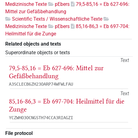
Medizinische Texte
pEbers
79,5-85,16 = Eb 627-696:
Mittel zur Gefäßbehandlung
Scientific Texts / Wissenschaftliche Texte
Medizinische Texte
pEbers
85,16-86,3 = Eb 697-704:
Heilmittel für die Zunge
Related objects and texts
Superordinate objects or texts
Text
79,5-85,16 = Eb 627-696: Mittel zur
Gefäßbehandlung
A3SCLECB6ZH23OARP74WFWLFAU
Text
85,16-86,3 = Eb 697-704: Heilmittel für die
Zunge
YCZWHO3OCNGSTH74CCA3RIAGZI
File protocol