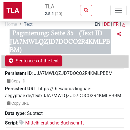
TLA
TLA
2.5.1
(
20
)
Home
Text
EN
|
DE
|
FR
|
ع
Paginierung: Seite 85
(Text ID
JJA7MWLQZJD7DOCO2R4KMLPB
BM)
Sentences of the text
Persistent ID
:
JJA7MWLQZJD7DOCO2R4KMLPBBM
Copy ID
Persistent URL
:
https://thesaurus-linguae-
aegyptiae.de/text/JJA7MWLQZJD7DOCO2R4KMLPBBM
Copy URL
Data type
:
Subtext
Script
:
Mittelhieratische Buchschrift