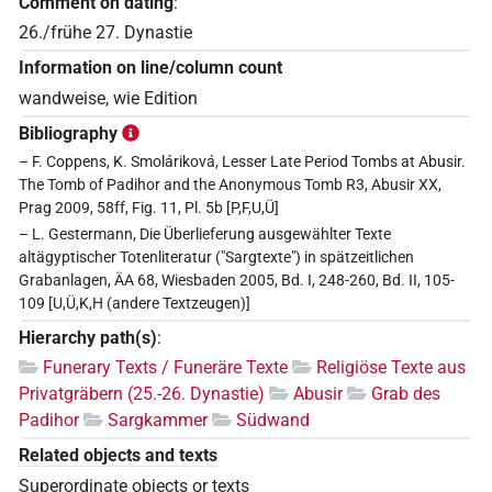
Comment on dating
:
26./frühe 27. Dynastie
Information on line/column count
wandweise, wie Edition
Bibliography
– F. Coppens, K. Smoláriková, Lesser Late Period Tombs at Abusir.
The Tomb of Padihor and the Anonymous Tomb R3, Abusir XX,
Prag 2009, 58ff, Fig. 11, Pl. 5b [P,F,U,Ü]
– L. Gestermann, Die Überlieferung ausgewählter Texte
altägyptischer Totenliteratur ("Sargtexte") in spätzeitlichen
Grabanlagen, ÄA 68, Wiesbaden 2005, Bd. I, 248-260, Bd. II, 105-
109 [U,Ü,K,H (andere Textzeugen)]
Hierarchy path(s)
:
Funerary Texts / Funeräre Texte
Religiöse Texte aus
Privatgräbern (25.-26. Dynastie)
Abusir
Grab des
Padihor
Sargkammer
Südwand
Related objects and texts
Superordinate objects or texts