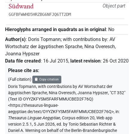
Südwand
Object part
GGFBFWWHD5HRZBG6NFJQ6TT2DM
Hieroglyphs arranged in quadrats as in original
:
No
Author(s)
:
Doris Topmann
;
with contributions by
:
AV
Wortschatz der ägyptischen Sprache
,
Nina Overesch
,
Joanna Hypszer
Data file created
:
16 Jul 2015
,
latest revision
:
26 Oct 2020
Please cite as
:
(
Full citation
)
Copy citation
Doris Topmann
,
with contributions by
AV Wortschatz der
ägyptischen Sprache
,
Nina Overesch
,
Joanna Hypszer
,
"CT 352"
(
Text ID OYYZKFYSM5FARFMMUCBED2F76Q
)
<https://thesaurus-linguae-
aegyptiae.de/text/OYYZKFYSM5FARFMMUCBED2F76Q>
,
in
:
Thesaurus Linguae Aegyptiae
,
Corpus edition 20, Web app
version 2.5.1, 5 Jun 2026, ed. by Tonio Sebastian Richter &
Daniel A. Werning on behalf of the Berlin-Brandenburgische