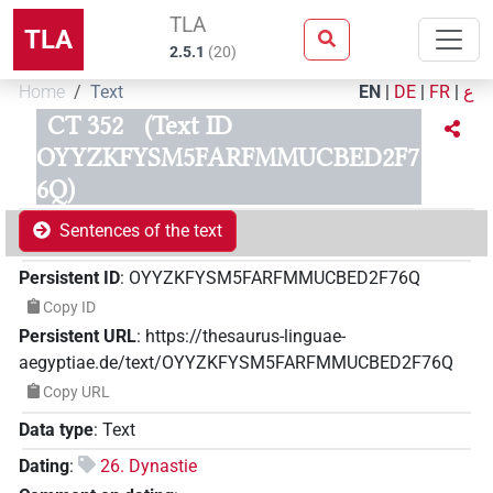
TLA
TLA
2.5.1
(
20
)
Home
Text
EN
|
DE
|
FR
|
ع
CT 352
(Text ID
OYYZKFYSM5FARFMMUCBED2F7
6Q)
Sentences of the text
Persistent ID
:
OYYZKFYSM5FARFMMUCBED2F76Q
Copy ID
Persistent URL
:
https://thesaurus-linguae-
aegyptiae.de/text/OYYZKFYSM5FARFMMUCBED2F76Q
Copy URL
Data type
:
Text
Dating
:
26. Dynastie