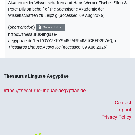
Akademie der Wissenschaften and Hans-Werner Fischer-Elfert &
Peter Dils on behalf of the Sächsische Akademie der
Wissenschaften zu Leipzig (accessed:
09 Aug 2026
)
(
Short citation
)
Copy citation
https://thesaurus-linguae-
aegyptiae.de/text/OYYZKFYSM5FARFMMUCBED2F76Q,
in
:
Thesaurus Linguae Aegyptiae
(
accessed
:
09 Aug 2026
)
Thesaurus Linguae Aegyptiae
https://thesaurus-linguae-aegyptiae.de
Contact
Imprint
Privacy Policy