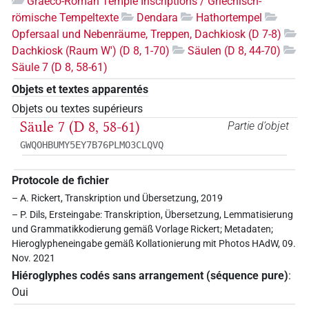
Graeco-Roman Temple Inscriptions / Griechisch-
römische Tempeltexte
Dendara
Hathortempel
Opfersaal und Nebenräume, Treppen, Dachkiosk (D 7-8)
Dachkiosk (Raum W') (D 8, 1-70)
Säulen (D 8, 44-70)
Säule 7 (D 8, 58-61)
Objets et textes apparentés
Objets ou textes supérieurs
Säule 7 (D 8, 58-61)
Partie d’objet
GWQOHBUMY5EY7B76PLMO3CLQVQ
Protocole de fichier
– A. Rickert, Transkription und Übersetzung, 2019
– P. Dils, Ersteingabe: Transkription, Übersetzung, Lemmatisierung
und Grammatikkodierung gemäß Vorlage Rickert; Metadaten;
Hieroglypheneingabe gemäß Kollationierung mit Photos HAdW, 09.
Nov. 2021
Hiéroglyphes codés sans arrangement (séquence pure)
:
Oui