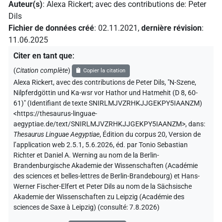
Auteur(s)
:
Alexa Rickert
;
avec des contributions de
:
Peter
Dils
Fichier de données créé
:
02.11.2021
,
dernière révision
:
11.06.2025
Citer en tant que
:
(
Citation complète
)
Copier la citation
Alexa Rickert
,
avec des contributions de
Peter Dils
,
"N-Szene,
Nilpferdgöttin und Ka-wsr vor Hathor und Hatmehit (D 8, 60-
61)" (
Identifiant de texte SNIRLMJVZRHKJJGEKPY5IAANZM
)
<https://thesaurus-linguae-
aegyptiae.de/text/SNIRLMJVZRHKJJGEKPY5IAANZM>
,
dans
:
Thesaurus Linguae Aegyptiae
,
Édition du corpus 20, Version de
l’application web 2.5.1, 5.6.2026, éd. par Tonio Sebastian
Richter et Daniel A. Werning au nom de la Berlin-
Brandenburgische Akademie der Wissenschaften (Académie
des sciences et belles-lettres de Berlin-Brandebourg) et Hans-
Werner Fischer-Elfert et Peter Dils au nom de la Sächsische
Akademie der Wissenschaften zu Leipzig (Académie des
sciences de Saxe à Leipzig) (consulté:
7.8.2026
)