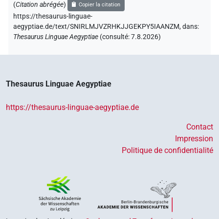
(
Citation abrégée
)
Copier la citation
https://thesaurus-linguae-
aegyptiae.de/text/SNIRLMJVZRHKJJGEKPY5IAANZM,
dans
:
Thesaurus Linguae Aegyptiae
(
consulté
:
7.8.2026
)
Thesaurus Linguae Aegyptiae
https://thesaurus-linguae-aegyptiae.de
Contact
Impression
Politique de confidentialité