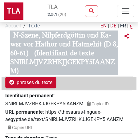
TLA
TLA
2.5.1
(
20
)
Accueil
Texte
EN
|
DE
|
FR
|
ع
N-Szene, Nilpferdgöttin und Ka-
wsr vor Hathor und Hatmehit (D 8,
60-61)
(Identifiant de texte
SNIRLMJVZRHKJJGEKPY5IAANZ
M)
phrases du texte
Identifiant permanent
:
SNIRLMJVZRHKJJGEKPY5IAANZM
Copier ID
URL permanente
:
https://thesaurus-linguae-
aegyptiae.de/text/SNIRLMJVZRHKJJGEKPY5IAANZM
Copier URL