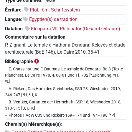
Type de données
:
Texte
Écriture
:
Ptol.-röm. Schriftsystem
Langue
:
Egyptien(s) de tradition
Datation
:
Kleopatra VII. Philopator (Gesamtzeitraum)
Commentaire sur la datation
:
P. Zignani, Le temple d'Hathor à Dendara: Relevés et étude
architecturale (BdE 146), Le Caire 2010, 35-41
Bibliographie
– E. Chassinat und F. Daumas, Le temple de Dendara, Bd 8 (Texte +
Planches), Le Caire 1978, 4, 60-61 und Tf. 732 [*Zeichnung, *H,
*L]
– A. Rickert, Das Horn des Steinbocks, SSR 23, Wiesbaden 2019,
246-247 [*U, *Ü, K]
– B. Ventker, Garanten der Herrschaft, SSR 18, Wiesbaden 2018,
313-315 [U, Ü, K]
– Photos HAdW C33 und Rickert-169–174 und 194–198 [*P]
Chemin(s) hiérarchique(s)
: