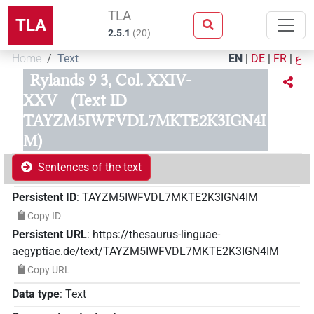
TLA
TLA
2.5.1
(
20
)
Home
Text
EN
|
DE
|
FR
|
ع
Rylands 9 3, Col. XXIV-
XXV
(Text ID
TAYZM5IWFVDL7MKTE2K3IGN4I
M)
Sentences of the text
Persistent ID
:
TAYZM5IWFVDL7MKTE2K3IGN4IM
Copy ID
Persistent URL
:
https://thesaurus-linguae-
aegyptiae.de/text/TAYZM5IWFVDL7MKTE2K3IGN4IM
Copy URL
Data type
:
Text