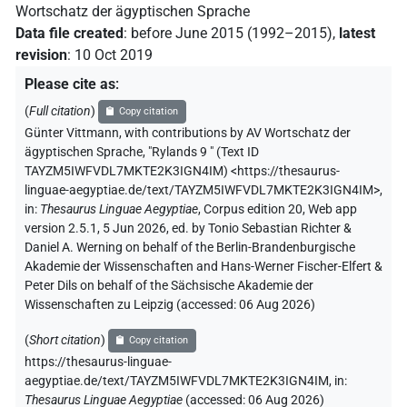
Wortschatz der ägyptischen Sprache
Data file created
:
before June 2015 (1992–2015)
,
latest
revision
:
10 Oct 2019
Please cite as
:
(
Full citation
)
Copy citation
Günter Vittmann
,
with contributions by
AV Wortschatz der
ägyptischen Sprache
,
"Rylands 9 " (
Text ID
TAYZM5IWFVDL7MKTE2K3IGN4IM
)
<https://thesaurus-
linguae-aegyptiae.de/text/TAYZM5IWFVDL7MKTE2K3IGN4IM>
,
in
:
Thesaurus Linguae Aegyptiae
,
Corpus edition 20, Web app
version 2.5.1, 5 Jun 2026, ed. by Tonio Sebastian Richter &
Daniel A. Werning on behalf of the Berlin-Brandenburgische
Akademie der Wissenschaften and Hans-Werner Fischer-Elfert &
Peter Dils on behalf of the Sächsische Akademie der
Wissenschaften zu Leipzig (accessed:
06 Aug 2026
)
(
Short citation
)
Copy citation
https://thesaurus-linguae-
aegyptiae.de/text/TAYZM5IWFVDL7MKTE2K3IGN4IM,
in
:
Thesaurus Linguae Aegyptiae
(
accessed
:
06 Aug 2026
)