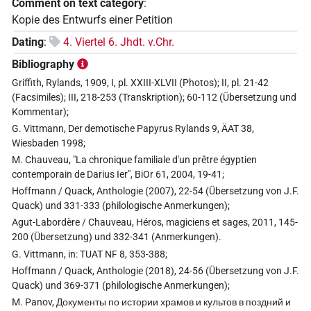
Comment on text category
:
Kopie des Entwurfs einer Petition
Dating
:
4. Viertel 6. Jhdt. v.Chr.
Bibliography
Griffith, Rylands, 1909, I, pl. XXIII-XLVII (Photos); II, pl. 21-42
(Facsimiles); III, 218-253 (Transkription); 60-112 (Übersetzung und
Kommentar);
G. Vittmann, Der demotische Papyrus Rylands 9, ÄAT 38,
Wiesbaden 1998;
M. Chauveau, "La chronique familiale d'un prêtre égyptien
contemporain de Darius Ier", BiOr 61, 2004, 19-41;
Hoffmann / Quack, Anthologie (2007), 22-54 (Übersetzung von J.F.
Quack) und 331-333 (philologische Anmerkungen);
Agut-Labordère / Chauveau, Héros, magiciens et sages, 2011, 145-
200 (Übersetzung) und 332-341 (Anmerkungen).
G. Vittmann, in: TUAT NF 8, 353-388;
Hoffmann / Quack, Anthologie (2018), 24-56 (Übersetzung von J.F.
Quack) und 369-371 (philologische Anmerkungen);
M. Panov, Документы по истории храмов и культов в поздний и