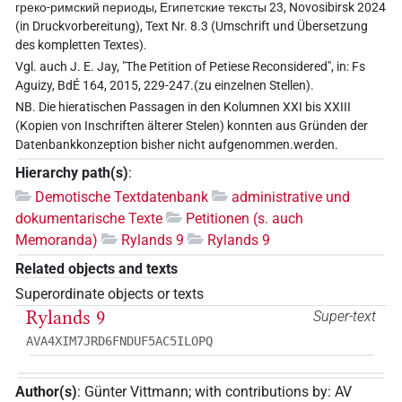
греко-римский периоды, Египетские тексты 23, Novosibirsk 2024
(in Druckvorbereitung), Text Nr. 8.3 (Umschrift und Übersetzung
des kompletten Textes).
Vgl. auch J. E. Jay, "The Petition of Petiese Reconsidered", in: Fs
Aguizy, BdÉ 164, 2015, 229-247.(zu einzelnen Stellen).
NB. Die hieratischen Passagen in den Kolumnen XXI bis XXIII
(Kopien von Inschriften älterer Stelen) konnten aus Gründen der
Datenbankkonzeption bisher nicht aufgenommen.werden.
Hierarchy path(s)
:
Demotische Textdatenbank
administrative und
dokumentarische Texte
Petitionen (s. auch
Memoranda)
Rylands 9
Rylands 9
Related objects and texts
Superordinate objects or texts
Rylands 9
Super-text
AVA4XIM7JRD6FNDUF5AC5ILOPQ
Author(s)
:
Günter Vittmann
;
with contributions by
:
AV