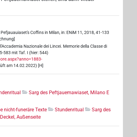
Pefjauauiaset's Coffins in Milan, in: ENiM 11, 2018, 41-133
eichnung]
 dell'Accademia Nazionale dei Lincei. Memorie della Classe di
5-583 mit Taf. I (hier: 544)
izzatore.aspx?anno=1883-
üft am 14.02.2022) [H]
ndenritual
Sarg des Peftjauemawiaset, Milano E
e nicht-funeräre Texte
Stundenritual
Sarg des
Deckel, Außenseite