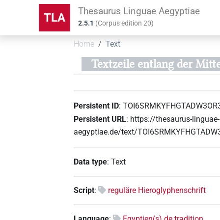
Thesaurus Linguae Aegyptiae
TLA
2.5.1
(
Corpus edition
20
)
Home
Text
Textzeile entlang der Mitt
Persistent ID
:
TOI6SRMKYFHGTADW3OR
Persistent URL
:
https://thesaurus-linguae-
aegyptiae.de/text/TOI6SRMKYFHGTAD
Data type
:
Text
Script
:
reguläre Hieroglyphenschrift
Language
:
Egyptien(s) de tradition