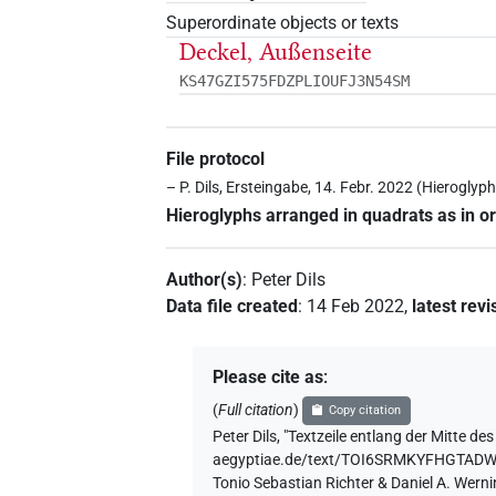
Superordinate objects or texts
Deckel, Außenseite
KS47GZI575FDZPLIOUFJ3N54SM
File protocol
– P. Dils, Ersteingabe, 14. Febr. 2022 (Hierogl
Hieroglyphs arranged in quadrats as in or
Author(s)
:
Peter Dils
Data file created
:
14 Feb 2022
,
latest revi
Please cite as
:
(
Full citation
)
Copy citation
Peter Dils
,
"Textzeile entlang der Mitte des
aegyptiae.de/text/TOI6SRMKYFHGTA
Tonio Sebastian Richter & Daniel A. Wern