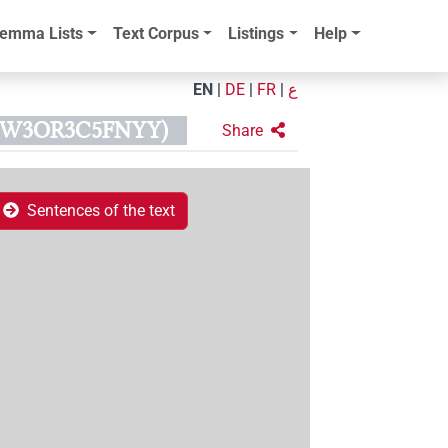
emma Lists
Text Corpus
Listings
Help
EN
|
DE
|
FR
|
ع
DW3OR3C5FNYY)
Share
Sentences of the text