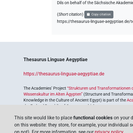
Dils on behalf of the Sächsische Akademi
(
Short citation
)
Copy citation
https://thesaurus-linguae-aegyptiae
Thesaurus Linguae Aegyptiae
https://thesaurus-linguae-aegyptiae.de
The Academies’ Project
“Strukturen und Transformationen d
Wissenskultur im Alten Ägypten”
(Structure and Transformat
Knowledge in the Culture of Ancient Egypt) is part of the
Ac
the Federal Republic of Germany, which serves to preserve, r
coordinated by the
Union of the German Academies of Scie
This site would like to place
functional cookies
on your d
on this website: they store, for example, your individual 
on not). For more information, see our
privacy policy
.