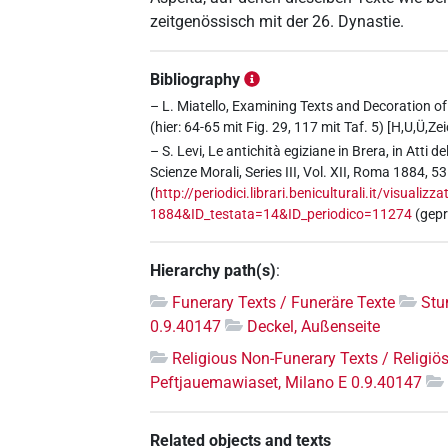
zeitgenössisch mit der 26. Dynastie.
Bibliography
– L. Miatello, Examining Texts and Decoration of 
(hier: 64-65 mit Fig. 29, 117 mit Taf. 5) [H,U,Ü,Z
– S. Levi, Le antichità egiziane in Brera, in Atti
Scienze Morali, Series III, Vol. XII, Roma 1884, 53
(
http://periodici.librari.beniculturali.it/visual
1884&ID_testata=14&ID_periodico=11274
(gepr
Hierarchy path(s)
:
Funerary Texts / Funeräre Texte
Stu
0.9.40147
Deckel, Außenseite
Religious Non-Funerary Texts / Religiös
Peftjauemawiaset, Milano E 0.9.40147
Related objects and texts