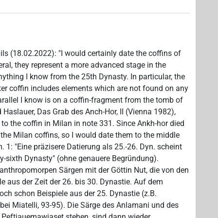
ils (18.02.2022): "I would certainly date the coffins of
eral, they represent a more advanced stage in the
ything I know from the 25th Dynasty. In particular, the
ter coffin includes elements which are not found on any
rallel I know is on a coffin-fragment from the tomb of
d Haslauer, Das Grab des Anch-Hor, II (Vienna 1982),
e to the coffin in Milan in note 331. Since Ankh-hor died
r the Milan coffins, so I would date them to the middle
. 1: "Eine präzisere Datierung als 25.-26. Dyn. scheint
enty-sixth Dynasty" (ohne genauere Begründung).
f anthropomorpen Särgen mit der Göttin Nut, die von den
le aus der Zeit der 26. bis 30. Dynastie. Auf dem
och schon Beispiele aus der 25. Dynastie (z.B.
bei Miatelli, 93-95). Die Särge des Anlamani und des
i Peftjauemawiaset stehen, sind dann wieder