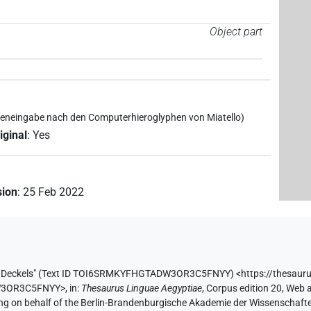
Object part
ypheneingabe nach den Computerhieroglyphen von Miatello)
iginal
:
Yes
sion
:
25 Feb 2022
 Deckels" (
Text ID TOI6SRMKYFHGTADW3OR3C5FNYY
)
<https://thesauru
DW3OR3C5FNYY>
,
in
:
Thesaurus Linguae Aegyptiae
,
Corpus edition 20, Web a
ing on behalf of the Berlin-Brandenburgische Akademie der Wissenschaft