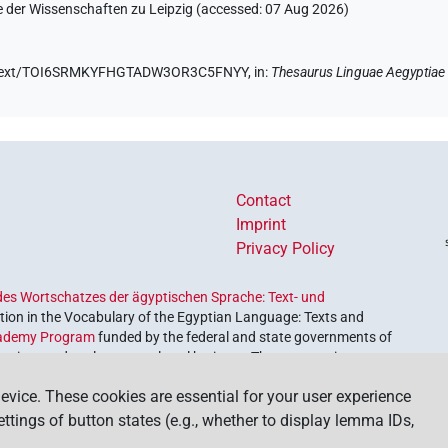
e der Wissenschaften zu Leipzig (accessed:
07 Aug 2026
)
.de/text/TOI6SRMKYFHGTADW3OR3C5FNYY,
in
:
Thesaurus Linguae Aegyptiae
Contact
Imprint
Privacy Policy
es Wortschatzes der ägyptischen Sprache: Text- und
ion in the Vocabulary of the Egyptian Language: Texts and
ademy Program
funded by the federal and state governments of
etrieve and explore our cultural heritage. The program is
nces and Humanities
.
evice. These cookies are essential for your user experience
settings of button states (e.g., whether to display lemma IDs,