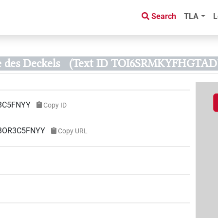
Search
TLA
L
e des Deckels
(Text ID TOI6SRMKYFHGTA
3C5FNYY
Copy ID
W3OR3C5FNYY
Copy URL