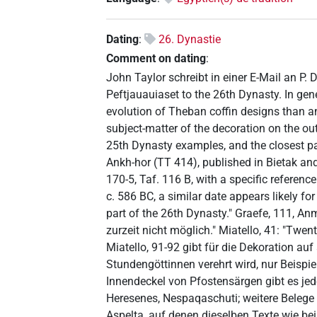
Dating
:
26. Dynastie
Comment on dating
:
John Taylor schreibt in einer E-Mail an P. D
Peftjauauiaset to the 26th Dynasty. In gen
evolution of Theban coffin designs than an
subject-matter of the decoration on the ou
25th Dynasty examples, and the closest pa
Ankh-hor (TT 414), published in Bietak an
170-5, Taf. 116 B, with a specific referenc
c. 586 BC, a similar date appears likely fo
part of the 26th Dynasty." Graefe, 111, Anm
zurzeit nicht möglich." Miatello, 41: "Tw
Miatello, 91-92 gibt für die Dekoration au
Stundengöttinnen verehrt wird, nur Beispie
Innendeckel von Pfostensärgen gibt es jed
Heresenes, Nespaqaschuti; weitere Belege 
Aspelta, auf denen dieselben Texte wie be