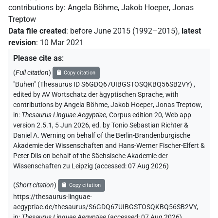
contributions by
:
Angela Böhme
,
Jakob Hoeper
,
Jonas
Treptow
Data file created
:
before June 2015 (1992–2015)
,
latest
revision
:
10 Mar 2021
Please cite as
:
(
Full citation
)
Copy citation
"Buhen" (Thesaurus ID S6GDQ67UIBGSTOSQKBQ56SB2VY)
,
edited by AV Wortschatz der ägyptischen Sprache
,
with
contributions by
Angela Böhme
,
Jakob Hoeper
,
Jonas Treptow
,
in
:
Thesaurus Linguae Aegyptiae
,
Corpus edition 20, Web app
version 2.5.1, 5 Jun 2026, ed. by Tonio Sebastian Richter &
Daniel A. Werning on behalf of the Berlin-Brandenburgische
Akademie der Wissenschaften and Hans-Werner Fischer-Elfert &
Peter Dils on behalf of the Sächsische Akademie der
Wissenschaften zu Leipzig (accessed:
07 Aug 2026
)
(
Short citation
)
Copy citation
https://thesaurus-linguae-
aegyptiae.de/thesaurus/S6GDQ67UIBGSTOSQKBQ56SB2VY,
in
:
Thesaurus Linguae Aegyptiae
(
accessed
:
07 Aug 2026
)