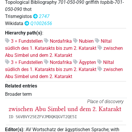
Topological Bibliography
701-050-090
griffith
topbib-701-
050-090
thot
Trismegistos
2747
Wikidata
Q1002656
Hierarchy path(s)
:
3 = Fundstellen
Nordafrika
Nubien
Niltal
südlich des 1. Katarakts bis zum 2. Katarakt
zwischen
Abu Simbel und dem 2. Katarakt
3 = Fundstellen
Nordafrika
Ägypten
Niltal
südlich des 1. Katarakts bis zum 2. Katarakt
zwischen
Abu Simbel und dem 2. Katarakt
Related entries
Broader term
Place of discovery
zwischen Abu Simbel und dem 2. Katarakt
ID S6VBVY25EZFVJMDQKQGVT2QE5I
Editor(s)
:
AV Wortschatz der ägyptischen Sprache
;
with