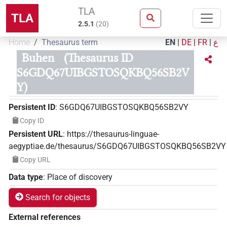
TLA
TLA
2.5.1
(
20
)
Home
Thesaurus term
EN
|
DE
|
FR
|
ع
Buhen
(Thesaurus ID
S6GDQ67UIBGSTOSQKBQ56SB2V
Y)
Persistent ID
:
S6GDQ67UIBGSTOSQKBQ56SB2VY
Copy ID
Persistent URL
:
https://thesaurus-linguae-
aegyptiae.de/thesaurus/S6GDQ67UIBGSTOSQKBQ56SB2VY
Copy URL
Data type
:
Place of discovery
Search for objects
External references