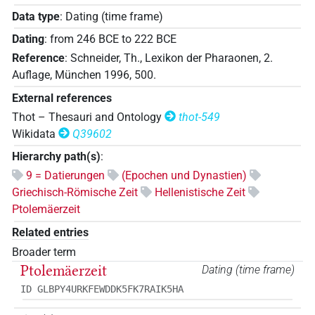
Data type
:
Dating (time frame)
Dating
:
from
246
BCE
to
222
BCE
Reference
:
Schneider, Th., Lexikon der Pharaonen, 2.
Auflage, München 1996, 500.
External references
Thot – Thesauri and Ontology
thot-549
Wikidata
Q39602
Hierarchy path(s)
:
9 = Datierungen
(Epochen und Dynastien)
Griechisch-Römische Zeit
Hellenistische Zeit
Ptolemäerzeit
Related entries
Broader term
Ptolemäerzeit
Dating (time frame)
ID GLBPY4URKFEWDDK5FK7RAIK5HA