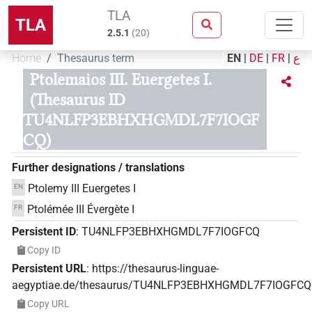
TLA
TLA
2.5.1
(
20
)
Home
Thesaurus term
EN
|
DE
|
FR
|
ع
Ptolemaios III. Euergetes I.
(Thesaurus ID
TU4NLFP3EBHXHGMDL7F7IOGF
CQ)
Further designations / translations
Ptolemy III Euergetes I
EN
Ptolémée III Évergète I
FR
Persistent ID
:
TU4NLFP3EBHXHGMDL7F7IOGFCQ
Copy ID
Persistent URL
:
https://thesaurus-linguae-
aegyptiae.de/thesaurus/TU4NLFP3EBHXHGMDL7F7IOGFCQ
Copy URL