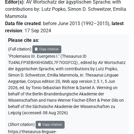
Editor(s)
:
AV Wortschatz der ägyptischen Sprache
;
with
contributions by
:
Lutz Popko
,
Simon D. Schweitzer
,
Emilia
Mammola
Data file created
:
before June 2015 (1992–2015)
,
latest
revision
:
17 Sep 2024
Please cite as
:
(
Full citation
)
Copy citation
"Ptolemaios III. Euergetes I." (Thesaurus ID
TU4NLFP3EBHXHGMDL7F7IOGFCQ)
,
edited by AV Wortschatz
der ägyptischen Sprache
,
with contributions by
Lutz Popko
,
Simon D. Schweitzer
,
Emilia Mammola
,
in
:
Thesaurus Linguae
Aegyptiae
,
Corpus edition 20, Web app version 2.5.1, 5 Jun
2026, ed. by Tonio Sebastian Richter & Daniel A. Werning on
behalf of the Berlin-Brandenburgische Akademie der
Wissenschaften and Hans-Werner Fischer-Elfert & Peter Dils on
behalf of the Sächsische Akademie der Wissenschaften zu
Leipzig (accessed:
08 Aug 2026
)
(
Short citation
)
Copy citation
https://thesaurus-linguae-