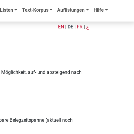
Listen
Text-Korpus
Auflistungen
Hilfe
EN
|
DE
|
FR
|
ع
 Möglichkeit, auf- und absteigend nach
are Belegzeitspanne (aktuell noch