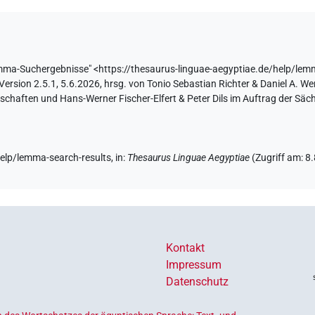
ma-Suchergebnisse
"
<https://thesaurus-linguae-aegyptiae.de/help/lem
sion 2.5.1, 5.6.2026, hrsg. von Tonio Sebastian Richter & Daniel A. Wer
haften und Hans-Werner Fischer-Elfert & Peter Dils im Auftrag der Sä
help/lemma-search-results
,
in
:
Thesaurus Linguae Aegyptiae
(
Zugriff am
:
8
Kontakt
Impressum
Datenschutz