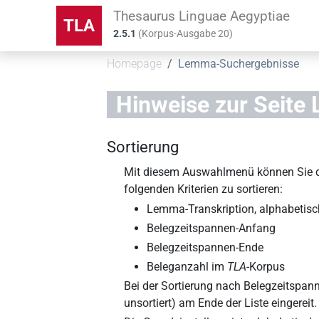
Thesaurus Linguae Aegyptiae
TLA
2.5.1
(
Korpus-Ausgabe
20
)
Homepage
Lemma-Suchergebnisse
Hinweise zur Seite
Sortierung
Mit diesem Auswahlmenü können Sie die
folgenden Kriterien zu sortieren:
Lemma-Transkription, alphabetisc
Belegzeitspannen-Anfang
Belegzeitspannen-Ende
Beleganzahl im
TLA
-Korpus
Bei der Sortierung nach Belegzeitspa
unsortiert) am Ende der Liste eingereit.