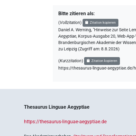
Bitte zitieren als
:
(
Vollzitation
)
Zitation kopieren
Daniel A. Werning
,
"Hinweise zur Seite
Lem
Aegyptiae
,
Korpus-Ausgabe 20, Web-App-Ver
Brandenburgischen Akademie der Wissensc
zu Leipzig (Zugriff am:
8.8.2026
)
(
Kurzzitation
)
Zitation kopieren
https://thesaurus-linguae-aegyptiae.de/
Thesaurus Linguae Aegyptiae
https://thesaurus-linguae-aegyptiae.de