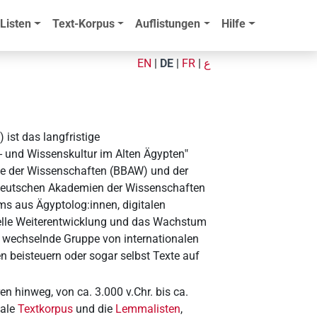
Listen
Text-Korpus
Auflistungen
Hilfe
EN
|
DE
|
FR
|
ع
A
) ist das langfristige
- und Wissenskultur im Alten Ägypten‟
ie der Wissenschaften (BBAW) und der
deutschen Akademien der Wissenschaften
ms aus Ägyptolog:innen, digitalen
nelle Weiterentwicklung und das Wachstum
ne wechselnde Gruppe von internationalen
en beisteuern oder sogar selbst Texte auf
n hinweg, von ca. 3.000 v.Chr. bis ca.
tale
Textkorpus
und die
Lemmalisten
,