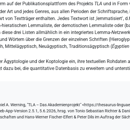
orm auf der Publikationsplattform des Projekts
TLA
und in Form
der Art und jedes Genres, aus allen Perioden der Schriftsprache,
Art von Textträger enthalten. Jedes Textwort ist ‚lemmatisiert‛, d.h
h-hieratischen Lemmaliste, der demotischen Lemmaliste oder (b
iese drei Listen allmählich in ein integriertes Lemma-
Netzwer
n und Wörtern über die Grenzen der einzelnen Schriften (Hierogly
h, Mittelägyptisch, Neuägyptisch, Traditionsägyptisch (
Égyptien 
der Ägyptologie und der Koptologie ein, ihre textuellen Rohdaten
t dazu bei, die quantitative Datenbasis zu erweitern und unterstü
iel A. Werning
,
"TLA – Das Akademienprojekt"
<https://thesaurus-linguae
-App-Version 2.5.1, 5.6.2026, hrsg. von Tonio Sebastian Richter & Danie
haften und Hans-Werner Fischer-Elfert & Peter Dils im Auftrag der Sä