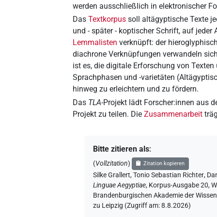
werden ausschließlich in elektronischer F
Das
Textkorpus
soll altägyptische Texte je
und - später - koptischer Schrift, auf jeder 
Lemmalisten
verknüpft: der hieroglyphisc
diachrone Verknüpfungen verwandeln sich d
ist es, die digitale Erforschung von Texte
Sprachphasen und -varietäten (Altägyptisc
hinweg zu erleichtern und zu fördern.
Das
TLA
-Projekt lädt Forscher:innen aus 
Projekt zu teilen. Die
Zusammenarbeit
träg
Bitte zitieren als
:
(
Vollzitation
)
Zitation kopieren
Silke Grallert
,
Tonio Sebastian Richter
,
Dan
Linguae Aegyptiae
,
Korpus-Ausgabe 20, Web
Brandenburgischen Akademie der Wissensc
zu Leipzig (Zugriff am:
8.8.2026
)