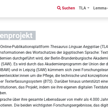
Suchen
TLA
Lemma-
enprojekt
er Online-Publikationsplattform
Thesaurus Linguae Aegyptiae
(
TL
nsformationen des Wortschatzes der ägyptischen Sprache: Text
demien durchgeführt wird, der Berlin-Brandenburgische Akadem
 (SAW). Es wird durch das Akademienprogramm der Union der 
lin (BBAW) und in Leipzig (SAW) kümmern sich zwei Forschungstea
eentwickler:innen um die Pflege, die technische und konzeptio
ner Texterfassungssystem
(
BTS
). Darüber hinaus unterstützt ei
itutionen, das Projekt, indem sie ihre eigenen digitalen Textdat
ben.
e Sprache über ihre gesamte Lebensdauer von mehr als 4.000 Jahre
otieren. Die beiden wichtigsten Forschungsergebnisse, das digi