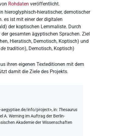
 von
Rohdaten
veröffentlicht.
 in hieroglyphisch-hieratischer, demotischer
. es ist mit einer der digitalen
ald) der koptischen Lemmaliste. Durch
k
der gesamten ägyptischen Sprachen. Ziel
phen, Hieratisch, Demotisch, Koptisch) und
de tradition
), Demotisch, Koptisch)
 aus ihren eigenen Texteditionen mit dem
tzt damit die Ziele des Projekts.
-aegyptiae.de/info/project>
,
in
:
Thesaurus
l A. Werning im Auftrag der Berlin-
chsischen Akademie der Wissenschaften