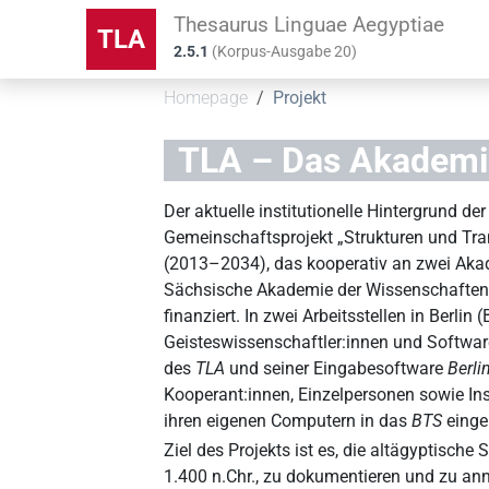
Thesaurus Linguae Aegyptiae
TLA
2.5.1
(
Korpus-Ausgabe
20
)
Homepage
Projekt
TLA – Das Akademi
Der aktuelle institutionelle Hintergrund d
Gemeinschaftsprojekt „Strukturen und Tra
(2013–2034), das kooperativ an zwei Aka
Sächsische Akademie der Wissenschaften
finanziert. In zwei Arbeitsstellen in Ber
Geisteswissenschaftler:innen und Softwar
des
TLA
und seiner Eingabesoftware
Berli
Kooperant:innen, Einzelpersonen sowie Inst
ihren eigenen Computern in das
BTS
einge
Ziel des Projekts ist es, die altägyptisch
1.400 n.Chr., zu dokumentieren und zu ann