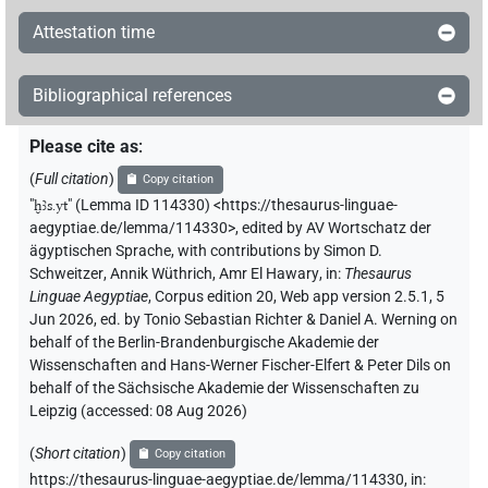
Kombination der
-Pflanze und der
-Pflanze
ḫzꜣy.t
zꜣr.t
Attestation time
findet sich auf einer Statue des Sennefer (Zeit
Hatschepsut/Thutmosis III.), im Anschluss an einen
Kranz von
-Zwiebeln/Knoblauch beim Sokarfest
ḥḏw
Bibliographical references
(Urk. IV, 548.2).
Während Wb. 3, 332.13-14 s.v.
nur auf
ḫzꜣy.t
ḫꜣsy.t
Please cite as
:
verweist, das in den medizinischen Papyri mit
ḫzꜣy.t
(
Full citation
)
Copy citation
und
verwechselt und auch
geschrieben wird,
ẖsꜣ.yt
ḫsy.t
"
ḫꜣs.yt
"
(Lemma ID 114330) <https://thesaurus-linguae-
nimmt man heute an, dass auch die
-
ḫnzꜣy.t/ḫnsy.t
aegyptiae.de/lemma/114330>
,
edited by AV Wortschatz der
Pflanze ein weiterer Name für jeweils dieselbe Pflanze
ägyptischen Sprache
,
with contributions by
Simon D.
ist. Die Identifikation der
-Pflanze
ḫzꜣy.t/ḫꜣsy.t/ḫnzꜣy.t
Schweitzer
,
Annik Wüthrich
,
Amr El Hawary
,
in
:
Thesaurus
wird dadurch erschwert, dass es auch die Balsam- oder
Linguae Aegyptiae
,
Corpus edition 20, Web app version 2.5.1, 5
Jun 2026, ed. by Tonio Sebastian Richter & Daniel A. Werning on
Harzbezeichung
gibt. Einmal wird die Balsam-
ẖsꜣy.t
behalf of the Berlin-Brandenburgische Akademie der
oder Harzbezeichung
auch
geschrieben
ẖsꜣy.t
ḫꜣsy.t
Wissenschaften and Hans-Werner Fischer-Elfert & Peter Dils on
(Rezept pEbers Eb 655 = pHearst H 124). Alliot, in: RdE
behalf of the Sächsische Akademie der Wissenschaften zu
5, 1946, 66 Anm. 5 trennt nicht zwischen der Pflanze
Leipzig (accessed:
08 Aug 2026
)
und der Balsam- oder Harzbezeichnung: „Les divers
déterminatifs M2, D3, N33 montrent qu’il s’agit d’une
(
Short citation
)
Copy citation
plante fraîche ou séchée (apportée de loin en Égypte),
https://thesaurus-linguae-aegyptiae.de/lemma/114330,
in
: