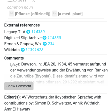
𓐍𓊃𓐠𓄿𓇋𓇋𓏏𓆰𓏥
𓐍𓈖𓐟𓄿𓏲𓄧
| 1×
(
1
)
N.f:sg
common noun
[Pflanze (offizinell)]
[a med. plant]
DE
EN
𓐍𓊃𓇋𓇋𓏏𓄦𓆰𓏥
| 1×
(
1
)
N.f:sg
External references
𓐍𓊃𓐟𓄿𓇋𓇋𓏏𓆰𓏥
| 3×
(
1
,
2
,
3
)
N.f:sg
Legacy TLA
114330
Digitized Slip Archive
114330
𓐍𓊃𓐠𓄿𓯩𓆰𓏥
| 1×
(
1
)
N.f:sg
Erman & Grapow, Wb.
234
Wikidata
L1391628
𓐍𓊃𓐠𓏤𓆰𔏳𓏥
| 1×
(
1
)
N.f:sg
Comments
𓐍𓋴𓇋𓇋𓏏𓆰𓏥
: Dawson, in: JEA 20, 1934, 45 vermutet aufgrund
ḫꜣs.yt
| 1×
(
1
)
N.f:sg
der Verwendungsweise und der Erwähnung von Ranken
die Zaunrübe (Bryonia). Diese Identifizierung wird von
[]𓇋[]
| 1×
(
1
)
N.f:sg
Germer, Arzneimittelpflanzen, 291-292 abgelehnt, weil
Show Comment
die genannten Anwendungsgebiete von
zu
ḫꜣs.yt
⸮𓆼?𓄿𓋴𓇋𓇋𓏏𓆰
| 1×
(
1
)
N.f:sg
allgemein sind, um es mit Bryonia zu vergleichen bzw.
Editor(s)
:
AV Wortschatz der ägyptischen Sprache
;
with
sich gerade die zu erwartenden Bestandteile bzw.
𓆼𓄿𓇋𓇋𓏏𓆰𓏥
contributions by
:
Simon D. Schweitzer
,
Annik Wüthrich
,
| 1×
(
1
)
N.f:sg
Wirkungen von Bryonia kaum bis gar nicht in den
Amr El Hawary