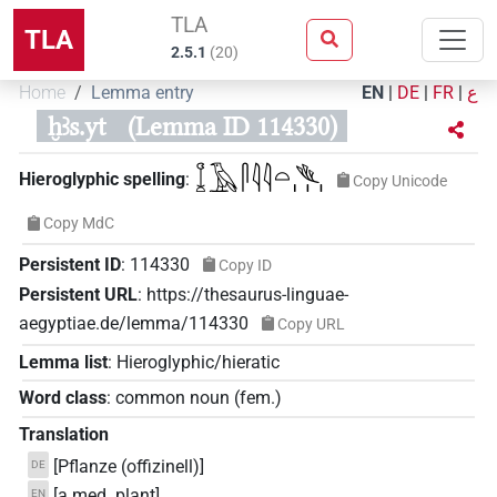
TLA
TLA
2.5.1
(
20
)
Home
Lemma entry
EN
|
DE
|
FR
|
ع
ḫꜣs.yt
(Lemma ID 114330)
𓆼𓄿𓋴𓇋𓇋𓏏𓆰𓏥
Hieroglyphic spelling
:
Copy Unicode
Copy MdC
Persistent ID
:
114330
Copy ID
Persistent URL
:
https://thesaurus-linguae-
aegyptiae.de/lemma/114330
Copy URL
Lemma list
:
Hieroglyphic/hieratic
Word class
:
common noun
(
fem.
)
Translation
[Pflanze (offizinell)]
DE
[a med. plant]
EN