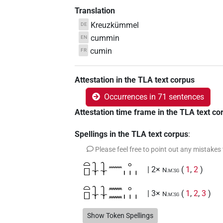
Translation
Kreuzkümmel
DE
cummin
EN
cumin
FR
Attestation in the TLA text corpus
Occurrences in 71 sentences
Attestation time frame in the TLA text co
Spellings in the TLA text corpus
:
Please feel free to point out any mistakes
𓏏𓊪𓇑𓇑𓈖𓈒𓏥
| 2×
(
1
,
2
)
N.m:sg
𓏏𓊪𓇑𓇑𓈖𓈖𓈒𓏥
| 3×
(
1
,
2
,
3
)
N.m:sg
𓏏𓊪𓇑𓇑𓈖𓈖𓈒𓏥𓈒𓏥
Show Token Spellings
| 1×
(
1
)
N.m:sg