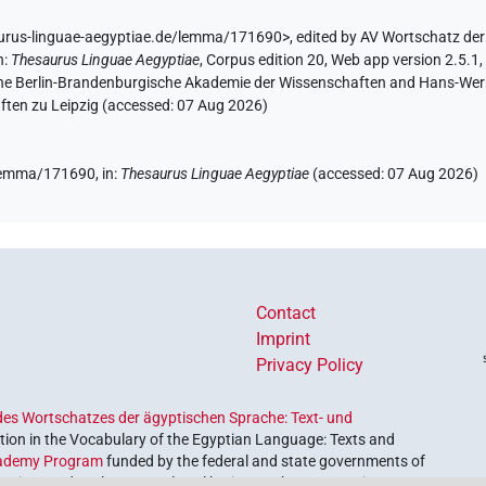
aurus-linguae-aegyptiae.de/lemma/171690>
,
edited by AV Wortschatz de
n
:
Thesaurus Linguae Aegyptiae
,
Corpus edition 20, Web app version 2.5.1,
 the Berlin-Brandenburgische Akademie der Wissenschaften and Hans-Werner
ten zu Leipzig (accessed:
07 Aug 2026
)
e/lemma/171690,
in
:
Thesaurus Linguae Aegyptiae
(
accessed
:
07 Aug 2026
)
Contact
Imprint
Privacy Policy
es Wortschatzes der ägyptischen Sprache: Text- und
ion in the Vocabulary of the Egyptian Language: Texts and
ademy Program
funded by the federal and state governments of
etrieve and explore our cultural heritage. The program is