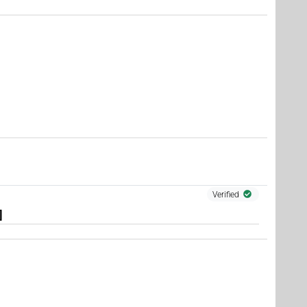
,
6
,
7
,
8
,
9
,
10
,
11
)
Verified
]