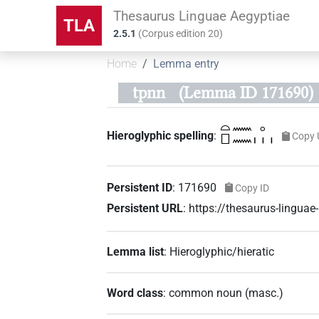
Thesaurus Linguae Aegyptiae
TLA
2.5.1
(
Corpus edition
20
)
Home
Lemma entry
tpnn
(Lemma ID 171690)
𓏏𓊪𓈖𓈖𓈒𓏥
Hieroglyphic spelling
:
Copy 
Persistent ID
:
171690
Copy ID
Persistent URL
:
https://thesaurus-lingu
Lemma list
:
Hieroglyphic/hieratic
Word class
:
common noun
(
masc.
)