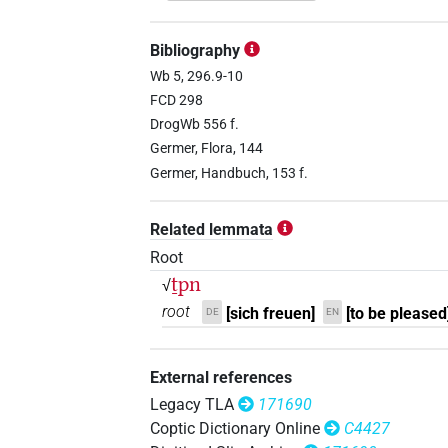
𓏏𓊪𓈖𓈖𓈒𓏥
| 59×
(e.g.
1
,
2
,
3
,
4
,
5
N.m:sg
Bibliography
𓏏𓊪𓈖𓈖𓈒𓏥𓏪
Wb 5, 296.9-10
| 1×
(
1
)
N.m:sg
FCD 298
𓏏𓊪𓈖𓈖𓈒𓏪
DrogWb 556 f.
| 1×
(
1
)
N.m:sg
Germer, Flora, 144
Germer, Handbuch, 153 f.
𓏏𓊪[]
| 2×
(
1
,
2
)
N.m:sg
Related lemmata
𓏏𓊪𓈖𓈖?𓏏?𓈒𓏥
Root
| 1×
(
1
)
N.m:sg
ṯpn
√
root
[sich freuen]
[to be pleased
DE
EN
External references
Legacy TLA
171690
Coptic Dictionary Online
C4427