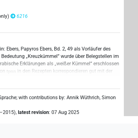
only)
6216
n: Ebers, Papyros Ebers, Bd. 2, 49 als Vorläufer des
en Bedeutung „Kreuzkümmel“ wurde über Belegstellen im
rabische Erklärungen als „weißer Kümmel“ erschlossen
 von
in den Rezepten korrespondieren gut mit der
tpnn
ümmel (Germer, Handbuch, 154).
 Sprache
;
with contributions by
:
Annik Wüthrich
,
Simon
r ägyptischen Sprache, SAW
(
Data file created
:
07 Nov
2–2015)
,
latest revision
:
07 Aug 2025