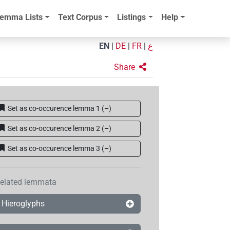
emma Lists
Text Corpus
Listings
Help
EN
|
DE
|
FR
|
ع
Share
Set as co-occurence lemma 1
(
–
)
Set as co-occurence lemma 2
(
–
)
Set as co-occurence lemma 3
(
–
)
elated lemmata
Hieroglyphs