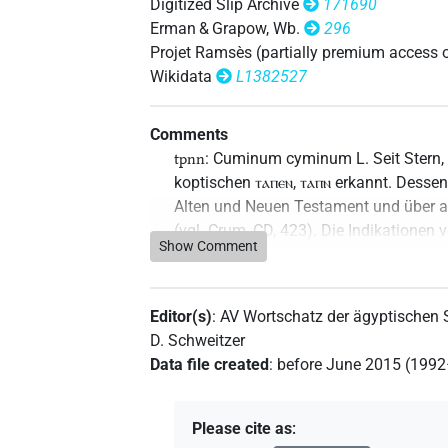
Digitized Slip Archive
171690
Erman & Grapow, Wb.
296
Projet Ramsès (partially premium access 
Wikidata
L1382527
Comments
: Cuminum cyminum L. Seit Stern, i
tpnn
koptischen ⲧⲁⲡⲉⲛ, ⲧⲁⲡⲛ erkannt. Dess
Alten und Neuen Testament und über a
(vgl. Crum, CD, 423). Die Indikationen
Show Comment
pharmazeutischen Wirkung von Kreuzk
L. Popko, 07. November 2019.
Editor(s)
:
AV Wortschatz der ägyptischen
Commentary author
:
AV Wortschatz de
D. Schweitzer
2019
,
latest revision
:
14 Jun 2022
)
Data file created
:
before June 2015 (199
Please cite as
: