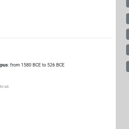
rpus
:
from
1580
BCE
to
526
BCE
 to us