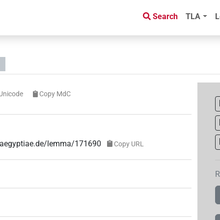
Search
TLA
L
Unicode
Copy MdC
ae-aegyptiae.de/lemma/171690
Copy URL
R