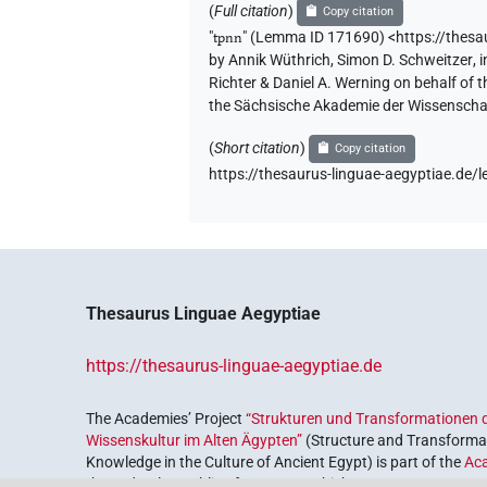
(
Full citation
)
Copy citation
"
tpnn
"
(Lemma ID 171690) <https://thes
by
Annik Wüthrich
,
Simon D. Schweitzer
,
i
Richter & Daniel A. Werning on behalf of
the Sächsische Akademie der Wissenschaf
(
Short citation
)
Copy citation
https://thesaurus-linguae-aegyptiae.d
Thesaurus Linguae Aegyptiae
https://thesaurus-linguae-aegyptiae.de
The Academies’ Project
“Strukturen und Transformationen d
Wissenskultur im Alten Ägypten”
(Structure and Transformat
Knowledge in the Culture of Ancient Egypt) is part of the
Ac
the Federal Republic of Germany, which serves to preserve, r