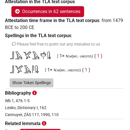
Attestation in the TLA text corpus
Occurrences in 62 sentences
Attestation time frame in the TLA text corpus
:
from
1479
BCE
to
200
CE
Spellings in the TLA text corpus
:
Please feel free to point out any mistakes to us
𓃀𓄿𓅯𓄿𓐠𓏤𓊮
| 1×
(
1
)
N.m(infl. unedited)
𓃀𓅯𓄿𓋴𓊮
| 1×
(
1
)
N.m(infl. unedited)
𓃀𓅯𓄿𓐠𓏤𓅆
Show Token Spellings
| 1×
(
1
)
N.m(infl. unedited)
Bibliography
𓃀𓅯𓄿𓐠𓏤𓊮
| 2×
(
1
,
2
)
N.m(infl. unedited)
Wb 1, 476.1-5
Lesko, Dictionary I, 162
𓃀𓅯𓐠𓏤𓊮
| 1×
(
1
)
N.m(infl. unedited)
Cannuyer, ZÄS 117, 1990, 110
𓃀𓋴𓅱𓊮
Related lemmata
| 1×
(
1
)
N.m(infl. unedited)