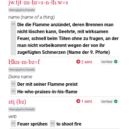
jw.tjt-zn-ḥr=s-n-ꜣh.w=s
𓃀𓋴𔃇
Hieroglyphic/hieratic
| 3×
(
1
,
2
,
3
)
N.m(infl. unedited)
name
(
name of a thing
)
𓃀𓏲𓐠𓏤𓊮
Die die Flamme anzündet, deren Brennen man
DE
| 1×
(
1
)
N.m(infl. unedited)
nicht löschen kann, Geehrte, mit wirksamen
𓋴𓃀𔃆𓏲𓏥
Feuer, schnell beim Töten ohne zu fragen, an der
| 1×
(
1
)
N.m:pl
man nicht vorbeikommt wegen der von ihr
zugefügten Schmerzen (Name der 9. Pforte)
Ḥkn-m-bz=f
2 sent.
Verified
Hieroglyphic/hieratic
Divine name
Der mit seiner Flamme preist
DE
He-who-praises-in-his-flame
EN
sti̯ (bz)
1 sent.
Verified
Hieroglyphic/hieratic
verb
Feuer sprühen
to shoot fire
DE
EN