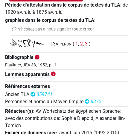
Période d’attestation dans le corpus de textes du TLA
:
de
1920
av. n. è.
à
1875
av. n. è.
graphies dans le corpus de textes du TLA
:
N’hésitez pas à nous signaler toute erreur
𓅈𓏏𓏭⸮𓎃?𓆑
| 3×
(
1
,
2
,
3
)
PERSN
Bibliographie
Faulkner, JEA 38, 1952, pl. 1
Lemmes apparentés
Références externes
Ancien TLA
859741
Personnes et noms du Moyen Empire
6375
Rédacteur(s)
:
AV Wortschatz der ägyptischen Sprache
;
avec des contributions de
:
Sophie Diepold
,
Alexander Ilin-
Tomich
Fichier de données créé
:
avant juin 2015 (1992-2015)
,