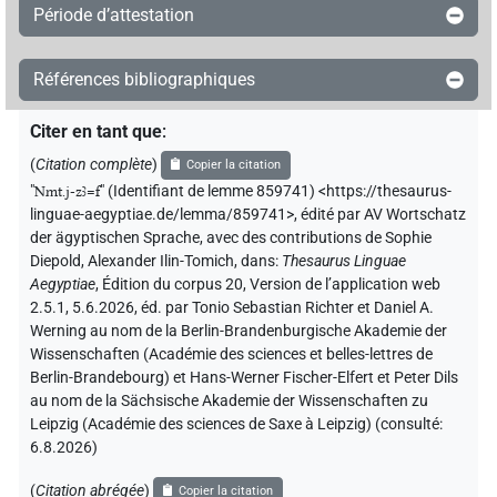
Période d’attestation
Références bibliographiques
Citer en tant que
:
(
Citation complète
)
Copier la citation
"
Nmt.j-zꜣ=f
"
(Identifiant de lemme 859741) <https://thesaurus-
linguae-aegyptiae.de/lemma/859741>
,
édité par AV Wortschatz
der ägyptischen Sprache
,
avec des contributions de
Sophie
Diepold
,
Alexander Ilin-Tomich
,
dans
:
Thesaurus Linguae
Aegyptiae
,
Édition du corpus 20, Version de l’application web
2.5.1, 5.6.2026, éd. par Tonio Sebastian Richter et Daniel A.
Werning au nom de la Berlin-Brandenburgische Akademie der
Wissenschaften (Académie des sciences et belles-lettres de
Berlin-Brandebourg) et Hans-Werner Fischer-Elfert et Peter Dils
au nom de la Sächsische Akademie der Wissenschaften zu
Leipzig (Académie des sciences de Saxe à Leipzig) (consulté:
6.8.2026
)
(
Citation abrégée
)
Copier la citation