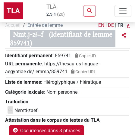
TLA
TLA
2.5.1
(
20
)
Accueil
Entrée de lemme
EN
|
DE
|
FR
|
ع
Nmt.j-zꜣ=f
(Identifiant de lemme
859741)
Identifiant permanent
:
859741
Copier ID
URL permanente
:
https://thesaurus-linguae-
aegyptiae.de/lemma/859741
Copier URL
Liste de lemmes
:
Hiéroglyphique / hiératique
Catégorie lexicale
:
Nom personnel
Traduction
Nemti-zaef
DE
Attestation dans le corpus de textes du TLA
Occurrences dans 3 phrases