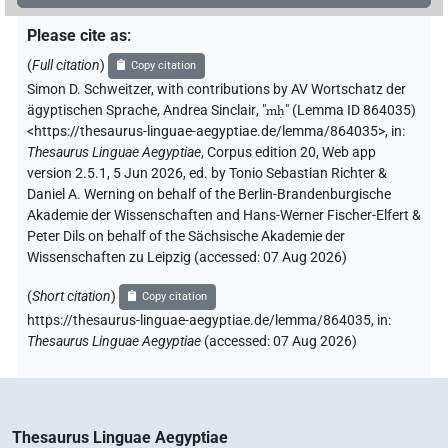
Please cite as
:
(
Full citation
)
Copy citation
Simon D. Schweitzer
,
with contributions by
AV Wortschatz der
ägyptischen Sprache
,
Andrea Sinclair
, "
mḥ
"
(Lemma ID 864035)
<https://thesaurus-linguae-aegyptiae.de/lemma/864035>
,
in
:
Thesaurus Linguae Aegyptiae
,
Corpus edition 20, Web app
version 2.5.1, 5 Jun 2026, ed. by Tonio Sebastian Richter &
Daniel A. Werning on behalf of the Berlin-Brandenburgische
Akademie der Wissenschaften and Hans-Werner Fischer-Elfert &
Peter Dils on behalf of the Sächsische Akademie der
Wissenschaften zu Leipzig (accessed:
07 Aug 2026
)
(
Short citation
)
Copy citation
https://thesaurus-linguae-aegyptiae.de/lemma/864035,
in
:
Thesaurus Linguae Aegyptiae
(
accessed
:
07 Aug 2026
)
Thesaurus Linguae Aegyptiae