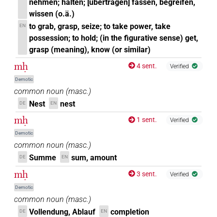
nehmen; halten; [übertragen] fassen, begreifen,
wissen (o.ä.)
to grab, grasp, seize; to take power, take
EN
possession; to hold; (in the figurative sense) get,
grasp (meaning), know (or similar)
mḥ
4 sent.
Verified
Demotic
common noun
(
masc.
)
Nest
nest
DE
EN
mḥ
1 sent.
Verified
Demotic
common noun
(
masc.
)
Summe
sum, amount
DE
EN
mḥ
3 sent.
Verified
Demotic
common noun
(
masc.
)
Vollendung, Ablauf
completion
DE
EN