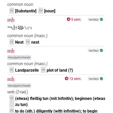
common noun
[Substantiv]
[noun]
DE
EN
mḥ
5 sent.
Verified
𓎔𓎛𓏲𓅸𓏯𓉐
common noun
(
masc.
)
Nest
nest
DE
EN
mḥ
Verified
Hieroglyphic/hieratic
common noun
(
masc.
)
Landparzelle
plot of land (?)
DE
EN
mḥ
13 sent.
Verified
Hieroglyphic/hieratic
verb
(
2-rad.
)
(etwas) fleißig tun (mit Infinitiv); beginnen (etwas
DE
zu tun)
to do (sth.) diligently (with infinitive); to begin
EN