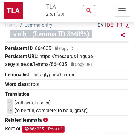
TLA
TLA
2.5.1
(
20
)
Home
Lemma entry
EN
|
DE
|
FR
|
ع
√mḥ
(Lemma ID 864035)
Persistent ID
:
864035
Copy ID
Persistent URL
:
https://thesaurus-linguae-
aegyptiae.de/lemma/864035
Copy URL
Lemma list
:
Hieroglyphic/hieratic
Word class
:
root
Translation
[voll sein; fassen]
DE
[to be full, complete; to hold, grasp]
EN
Related lemmata
Root of
864035 + Root of