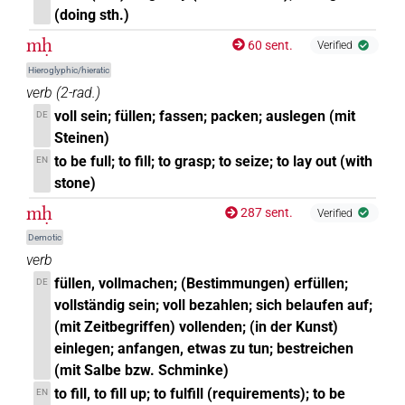
(doing sth.)
mḥ
60 sent.
Verified
Hieroglyphic/hieratic
verb
(
2-rad.
)
voll sein; füllen; fassen; packen; auslegen (mit
DE
Steinen)
to be full; to fill; to grasp; to seize; to lay out (with
EN
stone)
mḥ
287 sent.
Verified
Demotic
verb
füllen, vollmachen; (Bestimmungen) erfüllen;
DE
vollständig sein; voll bezahlen; sich belaufen auf;
(mit Zeitbegriffen) vollenden; (in der Kunst)
einlegen; anfangen, etwas zu tun; bestreichen
(mit Salbe bzw. Schminke)
to fill, to fill up; to fulfill (requirements); to be
EN