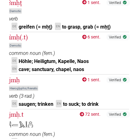
ꜣmḥṱ
1 sent.
Verified
Demotic
verb
greifen (= mḥṱ)
to grasp, grab (= mḥṱ)
DE
EN
ı͗mḥ(.t)
6 sent.
Verified
Demotic
common noun
(
fem.
)
Höhle; Heiligtum, Kapelle, Naos
DE
cave; sanctuary, chapel, naos
EN
jmḥ
1 sent.
Verified
Hieroglyphic/hieratic
verb
(
3-rad.
)
saugen; trinken
to suck; to drink
DE
EN
jmḥ.t
72 sent.
Verified
𓇋𓐝𓅓𓎛𓏏𓉐
common noun
(
fem.
)