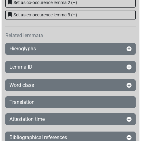
Set as co-occurence lemma 2
(
–
)
Set as co-occurence lemma 3
(
–
)
Related lemmata
Hieroglyphs
Lemma ID
Word class
Translation
Attestation time
Bibliographical references