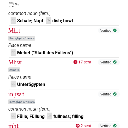
𓎔𓏏𓏭𓈅
common noun
(
fem.
)
Schale; Napf
dish; bowl
DE
EN
Mḥ.t
Verified
Hieroglyphic/hieratic
Place name
Mehet ("Stadt des Füllens")
DE
Mḥw
17 sent.
Verified
Demotic
Place name
Unterägypten
DE
mḥw.t
Verified
Hieroglyphic/hieratic
common noun
(
fem.
)
Fülle; Füllung
fullness; filling
DE
EN
mḥṱ
2 sent.
Verified