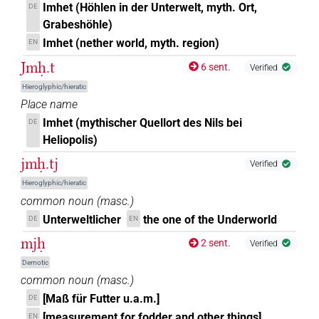
Imhet (Höhlen in der Unterwelt, myth. Ort,
DE
Grabeshöhle)
Imhet (nether world, myth. region)
EN
Jmḥ.t
6 sent.
Verified
Hieroglyphic/hieratic
Place name
Imhet (mythischer Quellort des Nils bei
DE
Heliopolis)
jmḥ.tj
Verified
Hieroglyphic/hieratic
common noun
(
masc.
)
Unterweltlicher
the one of the Underworld
DE
EN
mjḥ
2 sent.
Verified
Demotic
common noun
(
masc.
)
[Maß für Futter u.a.m.]
DE
[measurement for fodder and other things]
EN