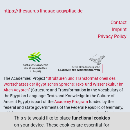
https://thesaurus-linguae-aegyptiae.de
Contact
Imprint
Privacy Policy
The Academies’ Project
“Strukturen und Transformationen des
Wortschatzes der ägyptischen Sprache: Text- und Wissenskultur im
Alten Ägypten”
(Structure and Transformation in the Vocabulary of
the Egyptian Language: Texts and Knowledge in the Culture of
Ancient Egypt) is part of the
Academy Program
funded by the
federal and state governments of the Federal Republic of Germany,
which serves to preserve, retrieve and explore our cultural heritage.
This site would like to place
functional cookies
The program is coordinated by the
Union of the German Academies
on your device. These cookies are essential for
of Sciences and Humanities
.