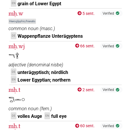
grain of Lower Egypt
EN
mḥ.w
5 sent.
Verified
Hieroglyphic/hieratic
common noun
(
masc.
)
Wappenpflanze Unterägyptens
DE
mḥ.wj
66 sent.
Verified
𓎔𓇉
adjective
(
denominal nisbe
)
unterägyptisch; nördlich
DE
Lower Egyptian; northern
EN
mḥ.t
2 sent.
Verified
𓎔𓏏𓏛𓂂
common noun
(
fem.
)
volles Auge
full eye
DE
EN
mḥ.t
60 sent.
Verified