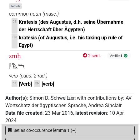
Demotic
common noun
(
masc.
)
Kratesis (des Augustus, d.h. seine Übernahme
DE
der Herrschaft über Ägypten)
kratesis (of Augustus, i.e. his taking up rule of
EN
Egypt)
smḥ
2 sent.
Verified
𓋴𓅓𓎔
verb
(
caus. 2-rad.
)
[Verb]
[verb]
DE
EN
Author(s)
:
Simon D. Schweitzer
;
with contributions by
:
AV
Wortschatz der ägyptischen Sprache
,
Andrea Sinclair
Data file created
:
23 Mar 2016
,
latest revision
:
10 Apr
2024
Set as co-occurence lemma 1
(
–
)