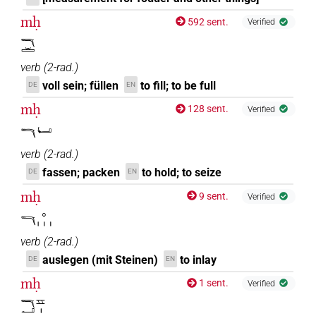
mḥ
592 sent.
Verified
𓎔𓏛
verb
(
2-rad.
)
voll sein; füllen
to fill; to be full
DE
EN
mḥ
128 sent.
Verified
𓎔𓂡
verb
(
2-rad.
)
fassen; packen
to hold; to seize
DE
EN
mḥ
9 sent.
Verified
𓎔𓈒𓏥
verb
(
2-rad.
)
auslegen (mit Steinen)
to inlay
DE
EN
mḥ
1 sent.
Verified
𓎔𓂝𓈇𓏤