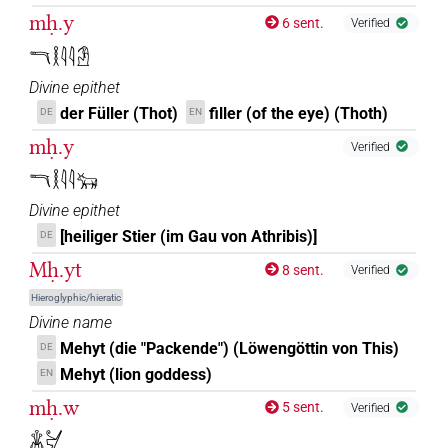
mḥ.y
6 sent.
Verified
𓎔𓎛𓇋𓇋𓁟
Divine epithet
der Füller (Thot)
filler (of the eye) (Thoth)
DE
EN
mḥ.y
Verified
𓎔𓎛𓇋𓇋𓃒
Divine epithet
[heiliger Stier (im Gau von Athribis)]
DE
Mḥ.yt
8 sent.
Verified
Hieroglyphic/hieratic
Divine name
Mehyt (die "Packende") (Löwengöttin von This)
DE
Mehyt (lion goddess)
EN
mḥ.w
5 sent.
Verified
𓇇𓋔