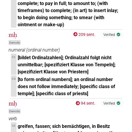
complete; to pay in full; to amount to; (with
timeframes) to complete; (in art) to insert inlay;
to begin doing something; to smear (with
ointment or make-up)
mḥ
209 sent.
Verified
Demotic
numeral
(
ordinal number
)
[bildet Ordinalzahlen]; Ordinalzahl folgt nicht
DE
unmittelbar; [spezifiziert Klasse von Tempeln];
[spezifiziert Klasse von Priestern]
[to form ordinal numbers]; an ordinal number
EN
does not follow immediately; [specific class of
temple]; [specific class of priests]
mḥ
94 sent.
Verified
Demotic
verb
greifen, fassen; sich bemächtigen, in Besitz
DE