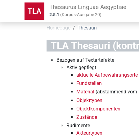
Thesaurus Linguae Aegyptiae
TLA
2.5.1
(
Korpus-Ausgabe
20
)
Homepage
Thesauri
TLA Thesauri (kontr
Bezogen auf Textartefakte
Aktiv gepflegt
aktuelle Aufbewahrungsorte
Fundstellen
Material
(abstammend vom 
Objekttypen
Objektkomponenten
Zustände
Rudimente
Akteurtypen