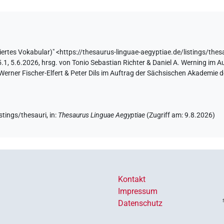
liertes Vokabular)"
<https://thesaurus-linguae-aegyptiae.de/listings/thes
, 5.6.2026, hrsg. von Tonio Sebastian Richter & Daniel A. Werning im A
ner Fischer-Elfert & Peter Dils im Auftrag der Sächsischen Akademie de
istings/thesauri
,
in
:
Thesaurus Linguae Aegyptiae
(
Zugriff am
:
9.8.2026
)
Kontakt
Impressum
Datenschutz