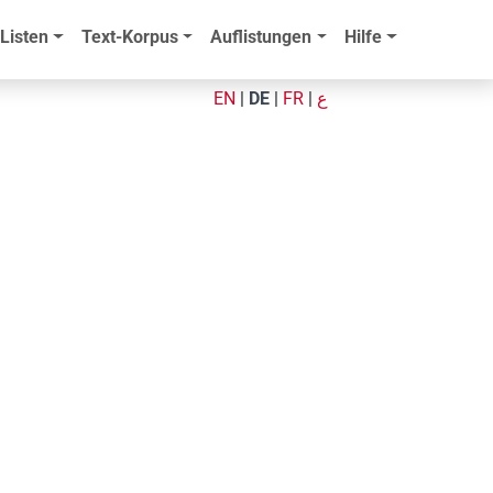
Listen
Text-Korpus
Auflistungen
Hilfe
EN
|
DE
|
FR
|
ع