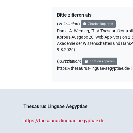
Bitte zitieren als
:
(
Vollzitation
)
Zitation kopieren
Daniel A. Werning
,
"TLA Thesauri (kontrol
Korpus-Ausgabe 20, Web-App-Version 2.5.1
Akademie der Wissenschaften und Hans-Wer
9.8.2026
)
(
Kurzzitation
)
Zitation kopieren
https://thesaurus-linguae-aegyptiae.de/l
Thesaurus Linguae Aegyptiae
https://thesaurus-linguae-aegyptiae.de