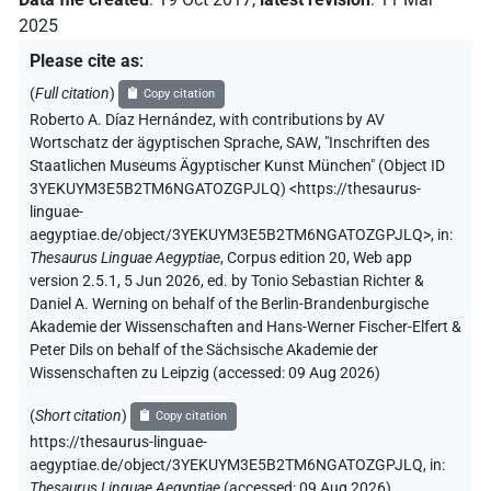
2025
Please cite as
:
(
Full citation
)
Copy citation
Roberto A. Díaz Hernández
,
with contributions by
AV
Wortschatz der ägyptischen Sprache, SAW
,
"Inschriften des
Staatlichen Museums Ägyptischer Kunst München" (
Object ID
3YEKUYM3E5B2TM6NGATOZGPJLQ
)
<https://thesaurus-
linguae-
aegyptiae.de/object/3YEKUYM3E5B2TM6NGATOZGPJLQ>
,
in
:
Thesaurus Linguae Aegyptiae
,
Corpus edition 20, Web app
version 2.5.1, 5 Jun 2026, ed. by Tonio Sebastian Richter &
Daniel A. Werning on behalf of the Berlin-Brandenburgische
Akademie der Wissenschaften and Hans-Werner Fischer-Elfert &
Peter Dils on behalf of the Sächsische Akademie der
Wissenschaften zu Leipzig (accessed:
09 Aug 2026
)
(
Short citation
)
Copy citation
https://thesaurus-linguae-
aegyptiae.de/object/3YEKUYM3E5B2TM6NGATOZGPJLQ,
in
:
Thesaurus Linguae Aegyptiae
(
accessed
:
09 Aug 2026
)