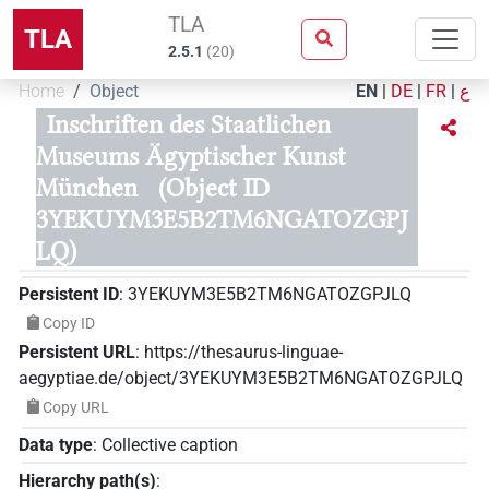
TLA
TLA
2.5.1
(
20
)
Home
Object
EN
|
DE
|
FR
|
ع
Inschriften des Staatlichen
Museums Ägyptischer Kunst
München
(Object ID
3YEKUYM3E5B2TM6NGATOZGPJ
LQ)
Persistent ID
:
3YEKUYM3E5B2TM6NGATOZGPJLQ
Copy ID
Persistent URL
:
https://thesaurus-linguae-
aegyptiae.de/object/3YEKUYM3E5B2TM6NGATOZGPJLQ
Copy URL
Data type
:
Collective caption
Hierarchy path(s)
: