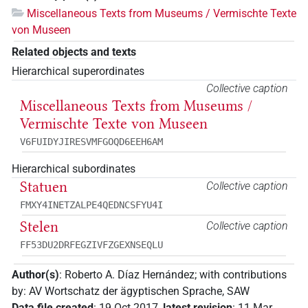
Miscellaneous Texts from Museums / Vermischte Texte
von Museen
Related objects and texts
Hierarchical superordinates
Collective caption
Miscellaneous Texts from Museums /
Vermischte Texte von Museen
V6FUIDYJIRESVMFGOQD6EEH6AM
Hierarchical subordinates
Statuen
Collective caption
FMXY4INETZALPE4QEDNCSFYU4I
Stelen
Collective caption
FF53DU2DRFEGZIVFZGEXNSEQLU
Author(s)
:
Roberto A. Díaz Hernández
;
with contributions
by
:
AV Wortschatz der ägyptischen Sprache, SAW
Data file created
:
19 Oct 2017
,
latest revision
:
11 Mar