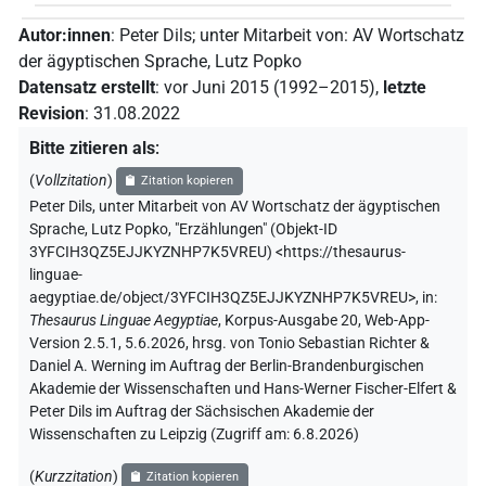
Autor:innen
:
Peter Dils
;
unter Mitarbeit von
:
AV Wortschatz
der ägyptischen Sprache
,
Lutz Popko
Datensatz erstellt
:
vor Juni 2015 (1992–2015)
,
letzte
Revision
:
31.08.2022
Bitte zitieren als
:
(
Vollzitation
)
Zitation kopieren
Peter Dils
,
unter Mitarbeit von
AV Wortschatz der ägyptischen
Sprache
,
Lutz Popko
,
"Erzählungen" (
Objekt-ID
3YFCIH3QZ5EJJKYZNHP7K5VREU
)
<https://thesaurus-
linguae-
aegyptiae.de/object/3YFCIH3QZ5EJJKYZNHP7K5VREU>
,
in
:
Thesaurus Linguae Aegyptiae
,
Korpus-Ausgabe 20, Web-App-
Version 2.5.1, 5.6.2026, hrsg. von Tonio Sebastian Richter &
Daniel A. Werning im Auftrag der Berlin-Brandenburgischen
Akademie der Wissenschaften und Hans-Werner Fischer-Elfert &
Peter Dils im Auftrag der Sächsischen Akademie der
Wissenschaften zu Leipzig (Zugriff am:
6.8.2026
)
(
Kurzzitation
)
Zitation kopieren