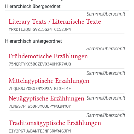
Hierarchisch übergeordnet
Sammelüberschrift
Literary Texts / Literarische Texte
YPXDTEZQNFGVZI5G24TCC52JP4
Hierarchisch untergeordnet
Sammelüberschrift
Frühdemotische Erzählungen
75NQRTYKC5B6ZEVO34UMKR7VUQ
Sammelüberschrift
Mittelägyptische Erzählungen
ZLQUKSJZORG7NMXP3ATKT3FI4E
Neuägyptische Erzählungen
Sammelüberschrift
7LMWS7PFW5DPJMQ3LPYWU2MMOY
Sammelüberschrift
Traditionsägyptische Erzählungen
IIY2P67UWBANTEJNFSRWR4GJPM