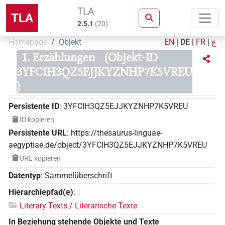
TLA
TLA
2.5.1
(
20
)
Homepage
Objekt
EN
|
DE
|
FR
|
ع
1. Erzählungen
(Objekt-ID
3YFCIH3QZ5EJJKYZNHP7K5VREU
)
Persistente ID
:
3YFCIH3QZ5EJJKYZNHP7K5VREU
ID kopieren
Persistente URL
:
https://thesaurus-linguae-
aegyptiae.de/object/3YFCIH3QZ5EJJKYZNHP7K5VREU
URL kopieren
Datentyp
:
Sammelüberschrift
Hierarchiepfad(e)
:
Literary Texts / Literarische Texte
In Beziehung stehende Objekte und Texte