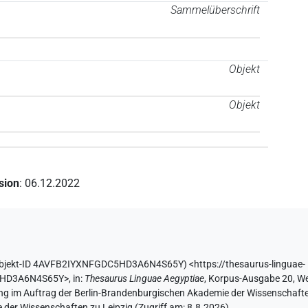
Sammelüberschrift
Objekt
Objekt
ision
:
06.12.2022
bjekt-ID 4AVFB2IYXNFGDC5HD3A6N4S65Y
)
<https://thesaurus-linguae-
C5HD3A6N4S65Y>
,
in
:
Thesaurus Linguae Aegyptiae
,
Korpus-Ausgabe 20, Web
ing im Auftrag der Berlin-Brandenburgischen Akademie der Wissenschafte
 der Wissenschaften zu Leipzig (Zugriff am:
8.8.2026
)