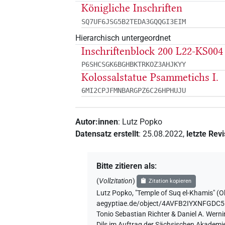
Königliche Inschriften
SQ7UF6JSG5B2TEDA3GQQGI3EIM
Hierarchisch untergeordnet
Inschriftenblock 200 L22-KS004
P6SHCSGK6BGHBKTRKOZ3AHJKYY
Kolossalstatue Psammetichs I.
6MI2CPJFMNBARGPZ6C26HPHUJU
Autor:innen
:
Lutz Popko
Datensatz erstellt
:
25.08.2022
,
letzte Rev
Bitte zitieren als
:
(
Vollzitation
)
Zitation kopieren
Lutz Popko
,
"Temple of Suq el-Khamis" (
O
aegyptiae.de/object/4AVFB2IYXNFGD
Tonio Sebastian Richter & Daniel A. Wern
Dils im Auftrag der Sächsischen Akademie