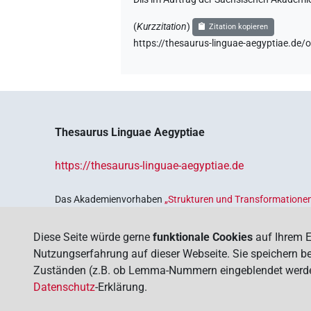
(
Kurzzitation
)
Zitation kopieren
https://thesaurus-linguae-aegyptiae.
Thesaurus Linguae Aegyptiae
https://thesaurus-linguae-aegyptiae.de
Das Akademienvorhaben
„Strukturen und Transformationen
Wissenskultur im Alten Ägypten‟
ist Teil des von Bund und 
Sicherung und Vergegenwärtigung unseres kulturellen Erbe
Diese Seite würde gerne
funktionale Cookies
auf Ihrem E
Deutschen Akademien der Wissenschaften
.
Nutzungserfahrung auf dieser Webseite. Sie speichern bei
Zuständen (z.B. ob Lemma-Nummern eingeblendet werden s
Datenschutz
-Erklärung.