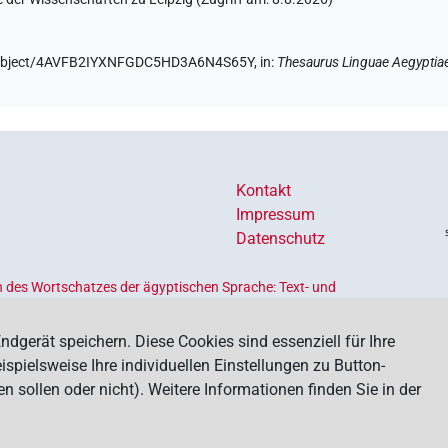
de/object/4AVFB2IYXNFGDC5HD3A6N4S65Y,
in
:
Thesaurus Linguae Aegyptia
Kontakt
Impressum
Datenschutz
 des Wortschatzes der ägyptischen Sprache: Text- und
Ländern geförderten
Akademienprogramms
, das der Erhaltung,
s dient. Koordiniert wird das Programm von der
Union der
ndgerät speichern. Diese Cookies sind essenziell für Ihre
spielsweise Ihre individuellen Einstellungen zu Button-
ollen oder nicht). Weitere Informationen finden Sie in der