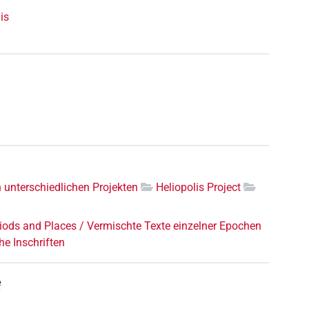
is
n unterschiedlichen Projekten
Heliopolis Project
riods and Places / Vermischte Texte einzelner Epochen
he Inschriften
e