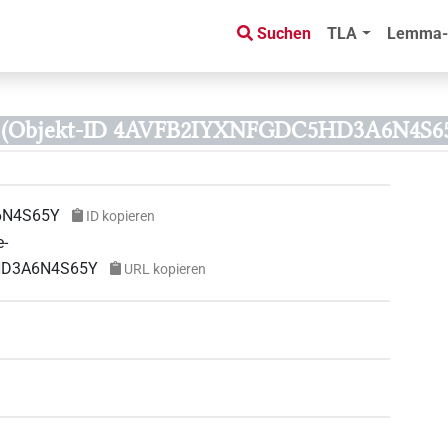
Suchen
TLA
Lemma-
(Objekt-ID 4AVFB2IYXNFGDC5HD3A6N4S6
6N4S65Y
ID kopieren
e-
5HD3A6N4S65Y
URL kopieren