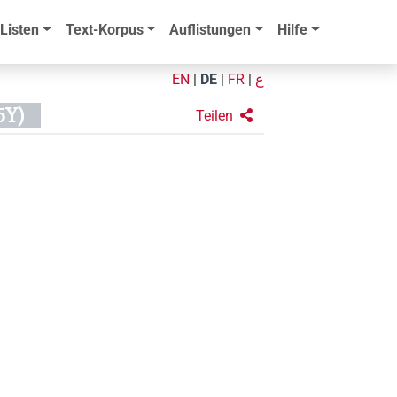
Listen
Text-Korpus
Auflistungen
Hilfe
EN
|
DE
|
FR
|
ع
5Y)
Teilen