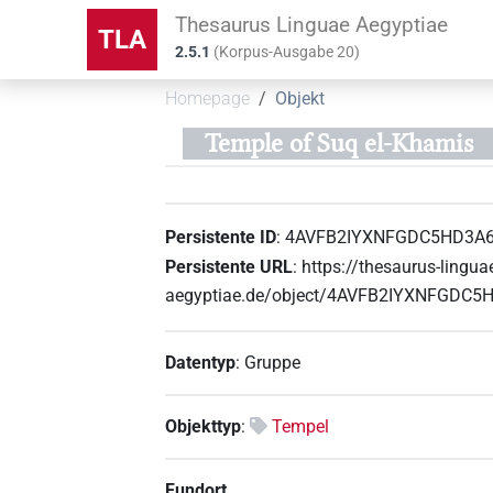
Thesaurus Linguae Aegyptiae
TLA
2.5.1
(
Korpus-Ausgabe
20
)
Homepage
Objekt
Temple of Suq el-Khamis
Persistente ID
:
4AVFB2IYXNFGDC5HD3A
Persistente URL
:
https://thesaurus-lingua
aegyptiae.de/object/4AVFB2IYXNFGDC
Datentyp
:
Gruppe
Objekttyp
:
Tempel
Fundort