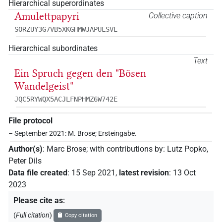
Hierarchical superordinates
Amulettpapyri
Collective caption
SORZUY3G7VB5XKGHMWJAPULSVE
Hierarchical subordinates
Text
Ein Spruch gegen den "Bösen
Wandelgeist"
JQC5RYWQX5ACJLFNPHMZ6W742E
File protocol
– September 2021: M. Brose; Ersteingabe.
Author(s)
:
Marc Brose
;
with contributions by
:
Lutz Popko
,
Peter Dils
Data file created
:
15 Sep 2021
,
latest revision
:
13 Oct
2023
Please cite as
:
(
Full citation
)
Copy citation