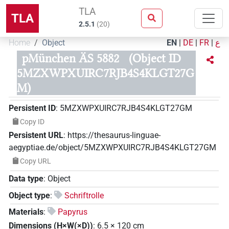
TLA
TLA
2.5.1
(
20
)
Home
Object
EN
|
DE
|
FR
|
ع
pMünchen ÄS 5882
(Object ID
5MZXWPXUIRC7RJB4S4KLGT27G
M)
Persistent ID
:
5MZXWPXUIRC7RJB4S4KLGT27GM
Copy ID
Persistent URL
:
https://thesaurus-linguae-
aegyptiae.de/object/5MZXWPXUIRC7RJB4S4KLGT27GM
Copy URL
Data type
:
Object
Object type
:
Schriftrolle
Materials
:
Papyrus
Dimensions (H×W(×D))
:
6.5
×
120
cm