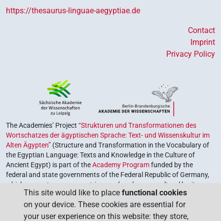
https://thesaurus-linguae-aegyptiae.de
Contact
Imprint
Privacy Policy
The Academies’ Project
“Strukturen und Transformationen des
Wortschatzes der ägyptischen Sprache: Text- und Wissenskultur im
Alten Ägypten”
(Structure and Transformation in the Vocabulary of
the Egyptian Language: Texts and Knowledge in the Culture of
Ancient Egypt) is part of the
Academy Program
funded by the
federal and state governments of the Federal Republic of Germany,
which serves to preserve, retrieve and explore our cultural heritage.
This site would like to place
functional cookies
The program is coordinated by the
Union of the German Academies
on your device. These cookies are essential for
of Sciences and Humanities
.
your user experience on this website: they store,