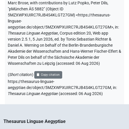
Marc Brose
,
with contributions by
Lutz Popko
,
Peter Dils
,
"pMünchen ÄS 5882" (
Object ID
5MZXWPXUIRC7RJB4S4KLGT27GM
)
<https://thesaurus-
linguae-
aegyptiae.de/object/5MZXWPXUIRC7RJB4S4KLGT27GM>
,
in
:
Thesaurus Linguae Aegyptiae
,
Corpus edition 20, Web app
version 2.5.1, 5 Jun 2026, ed. by Tonio Sebastian Richter &
Daniel A. Werning on behalf of the Berlin-Brandenburgische
Akademie der Wissenschaften and Hans-Werner Fischer-Elfert &
Peter Dils on behalf of the Sächsische Akademie der
Wissenschaften zu Leipzig (accessed:
06 Aug 2026
)
(
Short citation
)
Copy citation
https://thesaurus-linguae-
aegyptiae.de/object/5MZXWPXUIRC7RJB4S4KLGT27GM,
in
:
Thesaurus Linguae Aegyptiae
(
accessed
:
06 Aug 2026
)
Thesaurus Linguae Aegyptiae