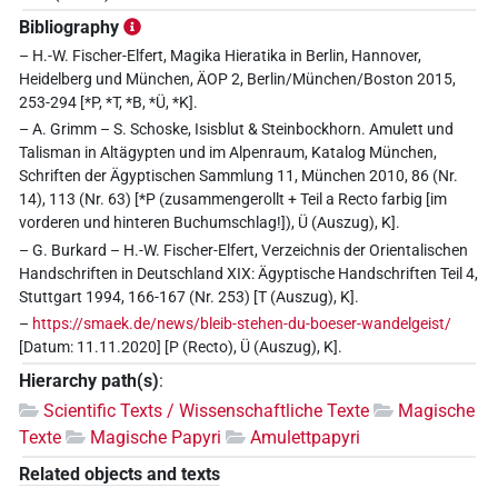
Bibliography
– H.-W. Fischer-Elfert, Magika Hieratika in Berlin, Hannover,
Heidelberg und München, ÄOP 2, Berlin/München/Boston 2015,
253-294 [*P, *T, *B, *Ü, *K].
– A. Grimm – S. Schoske, Isisblut & Steinbockhorn. Amulett und
Talisman in Altägypten und im Alpenraum, Katalog München,
Schriften der Ägyptischen Sammlung 11, München 2010, 86 (Nr.
14), 113 (Nr. 63) [*P (zusammengerollt + Teil a Recto farbig [im
vorderen und hinteren Buchumschlag!]), Ü (Auszug), K].
– G. Burkard – H.-W. Fischer-Elfert, Verzeichnis der Orientalischen
Handschriften in Deutschland XIX: Ägyptische Handschriften Teil 4,
Stuttgart 1994, 166-167 (Nr. 253) [T (Auszug), K].
–
https://smaek.de/news/bleib-stehen-du-boeser-wandelgeist/
[Datum: 11.11.2020] [P (Recto), Ü (Auszug), K].
Hierarchy path(s)
:
Scientific Texts / Wissenschaftliche Texte
Magische
Texte
Magische Papyri
Amulettpapyri
Related objects and texts