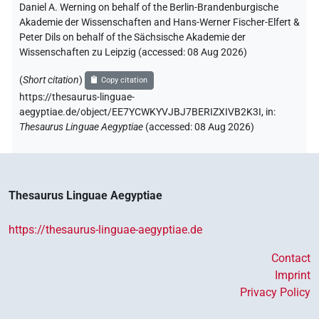
Daniel A. Werning on behalf of the Berlin-Brandenburgische
Akademie der Wissenschaften and Hans-Werner Fischer-Elfert &
Peter Dils on behalf of the Sächsische Akademie der
Wissenschaften zu Leipzig (accessed:
08 Aug 2026
)
(
Short citation
)
Copy citation
https://thesaurus-linguae-
aegyptiae.de/object/EE7YCWKYVJBJ7BERIZXIVB2K3I,
in
:
Thesaurus Linguae Aegyptiae
(
accessed
:
08 Aug 2026
)
Thesaurus Linguae Aegyptiae
https://thesaurus-linguae-aegyptiae.de
Contact
Imprint
Privacy Policy