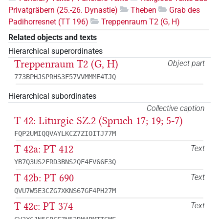
Privatgräbern (25.-26. Dynastie)
Theben
Grab des
Padihorresnet (TT 196)
Treppenraum T2 (G, H)
Related objects and texts
Hierarchical superordinates
Treppenraum T2 (G, H)
Object part
773BPHJSPRHS3F57VVMMME4TJQ
Hierarchical subordinates
Collective caption
T 42: Liturgie SZ.2 (Spruch 17; 19; 5-7)
FQP2UMIQQVAYLKCZ7ZIOITJ77M
T 42a: PT 412
Text
YB7Q3US2FRD3BNS2QF4FV66E3Q
T 42b: PT 690
Text
QVU7W5E3CZG7XKNS67GF4PH27M
T 42c: PT 374
Text