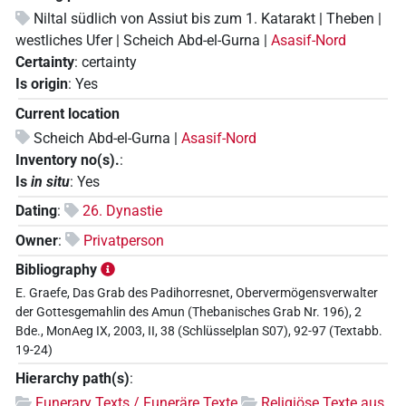
Niltal südlich von Assiut bis zum 1. Katarakt | Theben |
westliches Ufer | Scheich Abd-el-Gurna |
Asasif-Nord
Certainty
:
certainty
Is origin
:
Yes
Current location
Scheich Abd-el-Gurna |
Asasif-Nord
Inventory no(s).
:
Is
in situ
:
Yes
Dating
:
26. Dynastie
Owner
:
Privatperson
Bibliography
E. Graefe, Das Grab des Padihorresnet, Obervermögensverwalter
der Gottesgemahlin des Amun (Thebanisches Grab Nr. 196), 2
Bde., MonAeg IX, 2003, II, 38 (Schlüsselplan S07), 92-97 (Textabb.
19-24)
Hierarchy path(s)
:
Funerary Texts / Funeräre Texte
Religiöse Texte aus