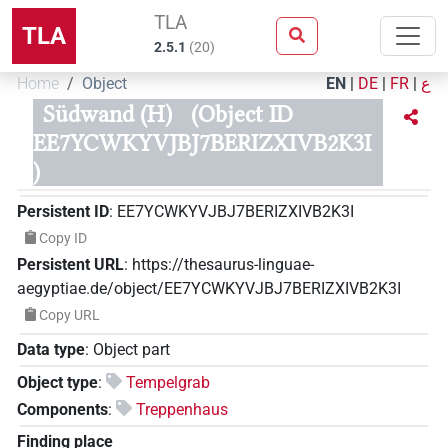
TLA
TLA
2.5.1
(
20
)
Home
Object
EN
|
DE
|
FR
|
ع
Südwand (H)
(Object ID
EE7YCWKYVJBJ7BERIZXIVB2K3I
)
Persistent ID
:
EE7YCWKYVJBJ7BERIZXIVB2K3I
Copy ID
Persistent URL
:
https://thesaurus-linguae-
aegyptiae.de/object/EE7YCWKYVJBJ7BERIZXIVB2K3I
Copy URL
Data type
:
Object part
Object type
:
Tempelgrab
Components
:
Treppenhaus
Finding place