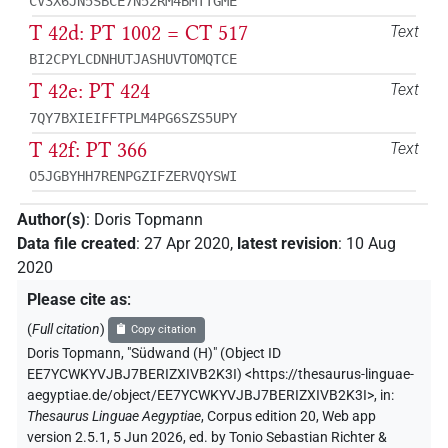
CV3X6JN5SBCE7N52RM4BMTTGME
T 42d: PT 1002 = CT 517
Text
BI2CPYLCDNHUTJASHUVTOMQTCE
T 42e: PT 424
Text
7QY7BXIEIFFTPLM4PG6SZS5UPY
T 42f: PT 366
Text
O5JGBYHH7RENPGZIFZERVQYSWI
Author(s)
:
Doris Topmann
Data file created
:
27 Apr 2020
,
latest revision
:
10 Aug
2020
Please cite as
:
(
Full citation
)
Copy citation
Doris Topmann
,
"Südwand (H)" (
Object ID
EE7YCWKYVJBJ7BERIZXIVB2K3I
)
<https://thesaurus-linguae-
aegyptiae.de/object/EE7YCWKYVJBJ7BERIZXIVB2K3I>
,
in
:
Thesaurus Linguae Aegyptiae
,
Corpus edition 20, Web app
version 2.5.1, 5 Jun 2026, ed. by Tonio Sebastian Richter &