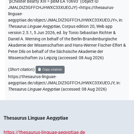
"pChester Beatty XIII = pBM EA 10693" (
Object ID
JMALDIZ3GFFCHJHWXC33XUEOJY
)
<https://thesaurus-
linguae-
aegyptiae.de/object/JMALDIZ3GFFCHJHWXC33XUEOJY>
,
in
:
Thesaurus Linguae Aegyptiae
,
Corpus edition 20, Web app
version 2.5.1, 5 Jun 2026, ed. by Tonio Sebastian Richter &
Daniel A. Werning on behalf of the Berlin-Brandenburgische
Akademie der Wissenschaften and Hans-Werner Fischer-Elfert &
Peter Dils on behalf of the Sächsische Akademie der
Wissenschaften zu Leipzig (accessed:
08 Aug 2026
)
(
Short citation
)
Copy citation
https://thesaurus-linguae-
aegyptiae.de/object/JMALDIZ3GFFCHJHWXC33XUEOJY,
in
:
Thesaurus Linguae Aegyptiae
(
accessed
:
08 Aug 2026
)
Thesaurus Linguae Aegyptiae
https://thesaurus-linguae-aegyptiae.de