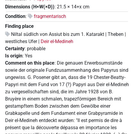
Dimensions (H×W(×D))
:
21.5
×
14+x
cm
Condition
:
fragmentarisch
Finding place
Niltal südlich von Assiut bis zum 1. Katarakt | Theben |
westliches Ufer |
Deir el-Medineh
Certainty
:
probable
Is origin
:
Yes
Comment on this place
:
Die genauen Erwerbsumstände
sowie der originale Fundzusammenhang des Papyrus sind
ungewiss. G. Posener gibt an, dass die 19 Chester-Beatty-
Papyri mit dem Fund von 17 (?) Papyri aus Deir el-Medineh
zu vergesellschaften sind, die im Jahre 1928 von B.
Bruyère in einem schmalen, trapezförmigen Bereich mit
gestampftem Boden zwischen dem Gewölbe einer
Grabkapelle und dem Fundament einer Grabpyramide in
Deir el-Medineh entdeckt wurden: "Il est permis de dire à
présent que la découverte dépassa en importance les