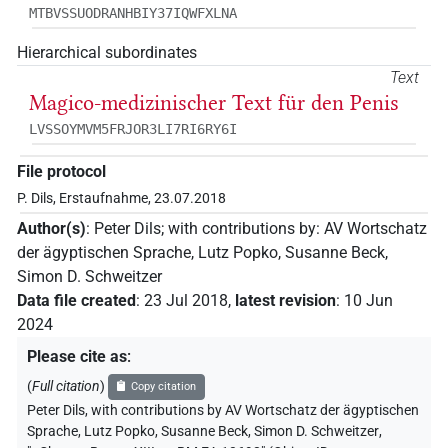
MTBVSSUODRANHBIY37IQWFXLNA
Hierarchical subordinates
Text
Magico-medizinischer Text für den Penis
LVSSOYMVM5FRJOR3LI7RI6RY6I
File protocol
P. Dils, Erstaufnahme, 23.07.2018
Author(s)
:
Peter Dils
;
with contributions by
:
AV Wortschatz
der ägyptischen Sprache
,
Lutz Popko
,
Susanne Beck
,
Simon D. Schweitzer
Data file created
:
23 Jul 2018
,
latest revision
:
10 Jun
2024
Please cite as
:
(
Full citation
)
Copy citation
Peter Dils
,
with contributions by
AV Wortschatz der ägyptischen
Sprache
,
Lutz Popko
,
Susanne Beck
,
Simon D. Schweitzer
,