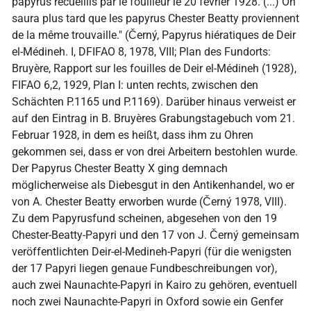
papyrus recueillis par le fouilleur le 20 février 1928. (...) On
saura plus tard que les papyrus Chester Beatty proviennent
de la même trouvaille." (Černý, Papyrus hiératiques de Deir
el-Médineh. I, DFIFAO 8, 1978, VIII; Plan des Fundorts:
Bruyère, Rapport sur les fouilles de Deir el-Médineh (1928),
FIFAO 6,2, 1929, Plan I: unten rechts, zwischen den
Schächten P.1165 und P.1169). Darüber hinaus verweist er
auf den Eintrag in B. Bruyères Grabungstagebuch vom 21.
Februar 1928, in dem es heißt, dass ihm zu Ohren
gekommen sei, dass er von drei Arbeitern bestohlen wurde.
Der Papyrus Chester Beatty X ging demnach
möglicherweise als Diebesgut in den Antikenhandel, wo er
von A. Chester Beatty erworben wurde (Černý 1978, VIII).
Zu dem Papyrusfund scheinen, abgesehen von den 19
Chester-Beatty-Papyri und den 17 von J. Černý gemeinsam
veröffentlichten Deir-el-Medineh-Papyri (für die wenigsten
der 17 Papyri liegen genaue Fundbeschreibungen vor),
auch zwei Naunachte-Papyri in Kairo zu gehören, eventuell
noch zwei Naunachte-Papyri in Oxford sowie ein Genfer