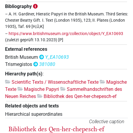
Bibliography
– A. H. Gardiner, Hieratic Papyri in the British Museum. Third Series:
Chester Beatty Gift. I. Text (London 1935), 123; II. Plates (London
1935), Taf. 69 [H,Ü,K]
–
https://www.britishmuseum.org/collection/object/Y_EA10693
(zuletzt geprüft 13.10.2023) [P]
External references
British Museum
Y_EA10693
Trismegistos
381080
Hierarchy path(s)
:
Scientific Texts / Wissenschaftliche Texte
Magische
Texte
Magische Papyri
Sammelhandschriften des
Neuen Reiches
Bibliothek des Qen-her-chepesch-ef
Related objects and texts
Hierarchical superordinates
Collective caption
Bibliothek des Qen-her-chepesch-ef