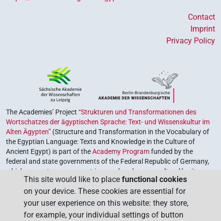
Contact
Imprint
Privacy Policy
The Academies’ Project
“Strukturen und Transformationen des
Wortschatzes der ägyptischen Sprache: Text- und Wissenskultur im
Alten Ägypten”
(Structure and Transformation in the Vocabulary of
the Egyptian Language: Texts and Knowledge in the Culture of
Ancient Egypt) is part of the
Academy Program
funded by the
federal and state governments of the Federal Republic of Germany,
which serves to preserve, retrieve and explore our cultural heritage.
This site would like to place
functional cookies
The program is coordinated by the
Union of the German Academies
on your device. These cookies are essential for
of Sciences and Humanities
.
your user experience on this website: they store,
for example, your individual settings of button