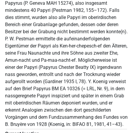
Papyrus (P. Geneva MAH 15274), also insgesamt
mindestens 40 Papyri (Pestman 1982, 155–172). Falls
dies stimmt, wurden also alle Papyri im oberirdischen
Bereich einer Grabanlage gefunden, dessen oder deren
Besitzer bei der Grabung nicht bestimmt werden konnte(n).
P. W. Pestman ermittelte die aufeinanderfolgenden
Eigentümer der Papyri als Ken-her-chepesch-ef den Älteren,
seine Frau Naunachte und ihre Söhne aus zweiter Ehe,
Amun-nacht und Pa-maa-nacht-ef. Möglicherweise ist
einer der Papyri (Papyrus Chester Beatty IX) irgendwann
nass geworden, entrollt und nach der Trocknung wieder
aufgerollt worden (Gardiner 1935 I, 78). Y. Koenig verweist
auf den Brief Papyrus BM EA 10326 (= LRL, Nr. 9), in dem
nassgeregnete Papyri inspiziert und später in einem Grab
mit oberirdischen Räumen deponiert wurden, und er
erkennt Analogien zwischen den dort geschilderten
Vorgängen und dem Fundzusammenhang des Fundes von
B. Bruyère von 1928 (Koenig, in: BIFAO 81, 1981, 41–43).