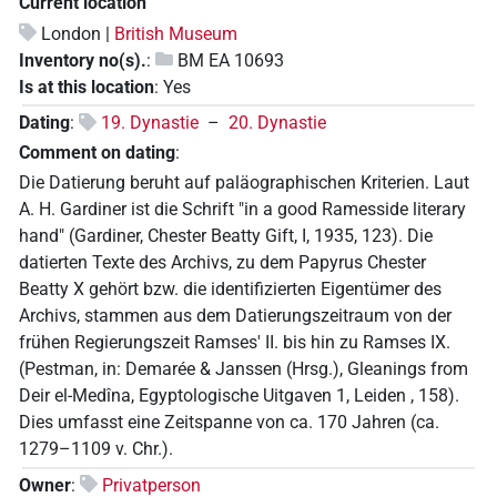
Current location
London |
British Museum
Inventory no(s).
:
BM EA 10693
Is at this location
:
Yes
Dating
:
19. Dynastie
–
20. Dynastie
Comment on dating
:
Die Datierung beruht auf paläographischen Kriterien. Laut
A. H. Gardiner ist die Schrift "in a good Ramesside literary
hand" (Gardiner, Chester Beatty Gift, I, 1935, 123). Die
datierten Texte des Archivs, zu dem Papyrus Chester
Beatty X gehört bzw. die identifizierten Eigentümer des
Archivs, stammen aus dem Datierungszeitraum von der
frühen Regierungszeit Ramses' II. bis hin zu Ramses IX.
(Pestman, in: Demarée & Janssen (Hrsg.), Gleanings from
Deir el-Medîna, Egyptologische Uitgaven 1, Leiden , 158).
Dies umfasst eine Zeitspanne von ca. 170 Jahren (ca.
1279–1109 v. Chr.).
Owner
:
Privatperson