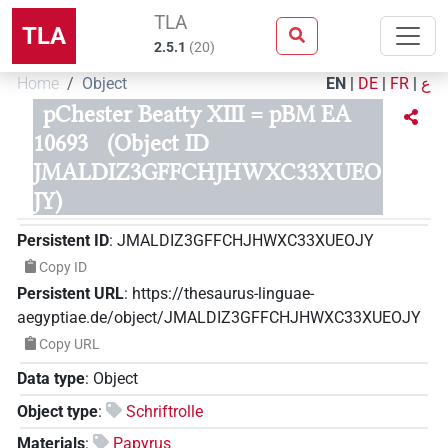
TLA
TLA
2.5.1
(
20
)
Home
Object
EN
|
DE
|
FR
|
ع
pChester Beatty XIII = pBM EA
10693
(Object ID
JMALDIZ3GFFCHJHWXC33XUEO
JY)
Persistent ID
:
JMALDIZ3GFFCHJHWXC33XUEOJY
Copy ID
Persistent URL
:
https://thesaurus-linguae-
aegyptiae.de/object/JMALDIZ3GFFCHJHWXC33XUEOJY
Copy URL
Data type
:
Object
Object type
:
Schriftrolle
Materials
:
Papyrus