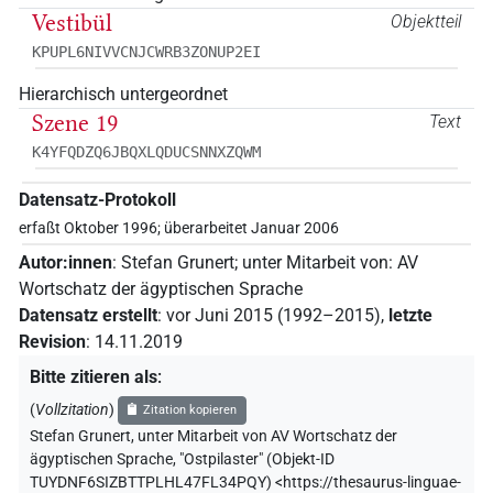
Vestibül
Objektteil
KPUPL6NIVVCNJCWRB3ZONUP2EI
Hierarchisch untergeordnet
Szene 19
Text
K4YFQDZQ6JBQXLQDUCSNNXZQWM
Datensatz-Protokoll
erfaßt Oktober 1996; überarbeitet Januar 2006
Autor:innen
:
Stefan Grunert
;
unter Mitarbeit von
:
AV
Wortschatz der ägyptischen Sprache
Datensatz erstellt
:
vor Juni 2015 (1992–2015)
,
letzte
Revision
:
14.11.2019
Bitte zitieren als
:
(
Vollzitation
)
Zitation kopieren
Stefan Grunert
,
unter Mitarbeit von
AV Wortschatz der
ägyptischen Sprache
,
"Ostpilaster" (
Objekt-ID
TUYDNF6SIZBTTPLHL47FL34PQY
)
<https://thesaurus-linguae-