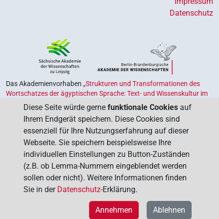
Impressum
Datenschutz
Das Akademienvorhaben
„Strukturen und Transformationen des
Wortschatzes der ägyptischen Sprache: Text- und Wissenskultur im
Alten Ägypten‟
ist Teil des von Bund und Ländern geförderten
Diese Seite würde gerne
funktionale Cookies
auf
Akademienprogramms
, das der Erhaltung, Sicherung und
Ihrem Endgerät speichern. Diese Cookies sind
Vergegenwärtigung unseres kulturellen Erbes dient. Koordiniert wird
essenziell für Ihre Nutzungserfahrung auf dieser
das Programm von der
Union der Deutschen Akademien der
Webseite. Sie speichern beispielsweise Ihre
Wissenschaften
.
individuellen Einstellungen zu Button-Zuständen
(z.B. ob Lemma-Nummern eingeblendet werden
sollen oder nicht). Weitere Informationen finden
Sie in der
Datenschutz
-Erklärung.
Annehmen
Ablehnen