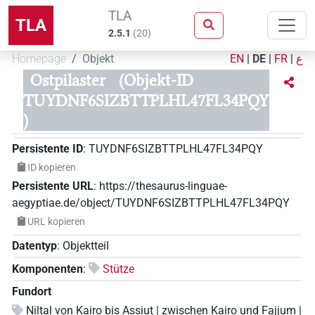
TLA
TLA
2.5.1
(
20
)
Homepage
Objekt
EN
|
DE
|
FR
|
ع
Ostpilaster
(Objekt-ID
TUYDNF6SIZBTTPLHL47FL34PQY
)
Persistente ID
:
TUYDNF6SIZBTTPLHL47FL34PQY
ID kopieren
Persistente URL
:
https://thesaurus-linguae-
aegyptiae.de/object/TUYDNF6SIZBTTPLHL47FL34PQY
URL kopieren
Datentyp
:
Objektteil
Komponenten
:
Stütze
Fundort
Niltal von Kairo bis Assiut | zwischen Kairo und Fajjum |