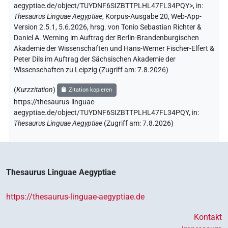
aegyptiae.de/object/TUYDNF6SIZBTTPLHL47FL34PQY>
,
in
:
Thesaurus Linguae Aegyptiae
,
Korpus-Ausgabe 20, Web-App-
Version 2.5.1, 5.6.2026, hrsg. von Tonio Sebastian Richter &
Daniel A. Werning im Auftrag der Berlin-Brandenburgischen
Akademie der Wissenschaften und Hans-Werner Fischer-Elfert &
Peter Dils im Auftrag der Sächsischen Akademie der
Wissenschaften zu Leipzig (Zugriff am:
7.8.2026
)
(
Kurzzitation
)
Zitation kopieren
https://thesaurus-linguae-
aegyptiae.de/object/TUYDNF6SIZBTTPLHL47FL34PQY,
in
:
Thesaurus Linguae Aegyptiae
(
Zugriff am
:
7.8.2026
)
Thesaurus Linguae Aegyptiae
https://thesaurus-linguae-aegyptiae.de
Kontakt