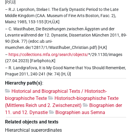
[P,F,Ü]
– R.J. Leprohon, Stelae I. The Early Dynastic Period to the Late
Middle Kingdom (CAA. Museum of Fine Arts Boston, Fasc. 2),
Mainz 1985, 153-155 [F,H,Ü,K]
– C. Wastlhuber, Die Beziehungen zwischen Ägypten und der
Levante während der 12. Dynastie, Dissertation München 2011, 89-
90 (Dok. 77) (edoc.ub.uni-
muenchen.de/12817/1/Wastlhuber_Christian.pdf) [H,K]
–
https://collections.mfa.org/search/objects/
*/29.1130/images
(27.04.2023) [Farbphoto,K]
– R. Landgrafova, It is My Good Name that You Should Remember,
Prague 2011, 240-241 (Nr. 74) [H, Ü]
Hierarchy path(s)
:
Historical and Biographical Texts / Historisch-
biographische Texte
Historisch-biographische Texte
(Mittleres Reich und 2. Zwischenzeit)
Biographien der
11. und 12. Dynastie
Biographien aus Semna
Related objects and texts
Hierarchical superordinates