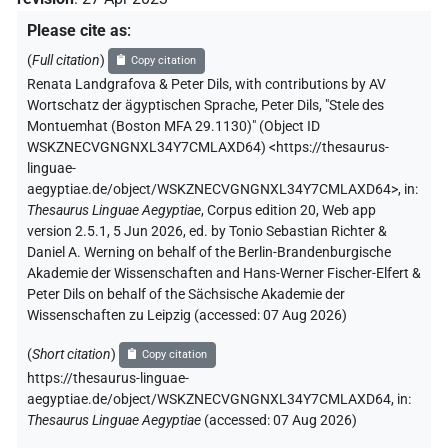
Please cite as
:
(
Full citation
)
Copy citation
Renata Landgrafova & Peter Dils
,
with contributions by
AV
Wortschatz der ägyptischen Sprache
,
Peter Dils
,
"Stele des
Montuemhat (Boston MFA 29.1130)" (
Object ID
WSKZNECVGNGNXL34Y7CMLAXD64
)
<https://thesaurus-
linguae-
aegyptiae.de/object/WSKZNECVGNGNXL34Y7CMLAXD64>
,
in
:
Thesaurus Linguae Aegyptiae
,
Corpus edition 20, Web app
version 2.5.1, 5 Jun 2026, ed. by Tonio Sebastian Richter &
Daniel A. Werning on behalf of the Berlin-Brandenburgische
Akademie der Wissenschaften and Hans-Werner Fischer-Elfert &
Peter Dils on behalf of the Sächsische Akademie der
Wissenschaften zu Leipzig (accessed:
07 Aug 2026
)
(
Short citation
)
Copy citation
https://thesaurus-linguae-
aegyptiae.de/object/WSKZNECVGNGNXL34Y7CMLAXD64,
in
:
Thesaurus Linguae Aegyptiae
(
accessed
:
07 Aug 2026
)