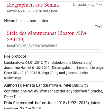
Biographien aus Semna
Collective caption
WOYGYHZZ4JEMLJCD7N2KOZ36NA
Hierarchical subordinates
Text
Stele des Montuemhat (Boston MFA
29.1130)
UAAUTVJCN5GBVBPHWI6V65DBYI
File protocol
Landgrafova, 04.01.2012 (Transkription und Übersetzung);
Josephine Hensel, 01.02.2012 (Texteingabe und Lemmatisierung);
Peter Dils, 10.10.2012 (Überprüfung und grammatische
Kodierung)
Author(s)
:
Renata Landgrafova & Peter Dils
;
with
contributions by
:
AV Wortschatz der ägyptischen Sprache
,
Peter Dils
Data file created
:
before June 2015 (1992–2015)
,
latest
revision
:
27 Apr 2023