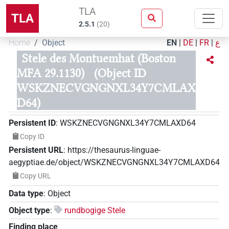
TLA
TLA
2.5.1
(
20
)
Home
Object
EN
|
DE
|
FR
|
ع
Stele des Montuemhat (Boston
MFA 29.1130)
(Object ID
WSKZNECVGNGNXL34Y7CMLAX
D64)
Persistent ID
:
WSKZNECVGNGNXL34Y7CMLAXD64
Copy ID
Persistent URL
:
https://thesaurus-linguae-
aegyptiae.de/object/WSKZNECVGNGNXL34Y7CMLAXD64
Copy URL
Data type
:
Object
Object type
:
rundbogige Stele
Finding place