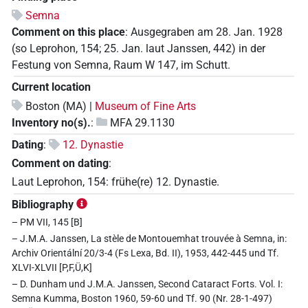
Semna
Comment on this place
:
Ausgegraben am 28. Jan. 1928
(so Leprohon, 154; 25. Jan. laut Janssen, 442) in der
Festung von Semna, Raum W 147, im Schutt.
Current location
Boston (MA) |
Museum of Fine Arts
Inventory no(s).
:
MFA 29.1130
Dating
:
12. Dynastie
Comment on dating
:
Laut Leprohon, 154: frühe(re) 12. Dynastie.
Bibliography
– PM VII, 145 [B]
– J.M.A. Janssen, La stèle de Montouemhat trouvée à Semna, in:
Archiv Orientální 20/3-4 (Fs Lexa, Bd. II), 1953, 442-445 und Tf.
XLVI-XLVII [P,F,Ü,K]
– D. Dunham und J.M.A. Janssen, Second Cataract Forts. Vol. I:
Semna Kumma, Boston 1960, 59-60 und Tf. 90 (Nr. 28-1-497)