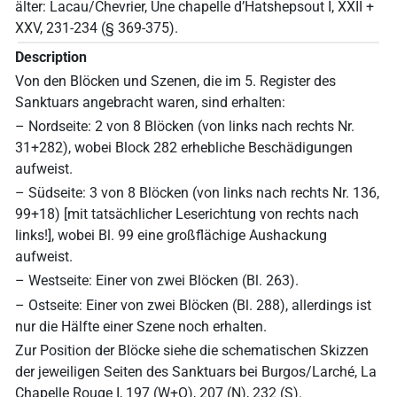
älter: Lacau/Chevrier, Une chapelle d’Hatshepsout I, XXII +
XXV, 231-234 (§ 369-375).
Description
Von den Blöcken und Szenen, die im 5. Register des
Sanktuars angebracht waren, sind erhalten:
– Nordseite: 2 von 8 Blöcken (von links nach rechts Nr.
31+282), wobei Block 282 erhebliche Beschädigungen
aufweist.
– Südseite: 3 von 8 Blöcken (von links nach rechts Nr. 136,
99+18) [mit tatsächlicher Leserichtung von rechts nach
links!], wobei Bl. 99 eine großflächige Aushackung
aufweist.
– Westseite: Einer von zwei Blöcken (Bl. 263).
– Ostseite: Einer von zwei Blöcken (Bl. 288), allerdings ist
nur die Hälfte einer Szene noch erhalten.
Zur Position der Blöcke siehe die schematischen Skizzen
der jeweiligen Seiten des Sanktuars bei Burgos/Larché, La
Chapelle Rouge I, 197 (W+O), 207 (N), 232 (S).