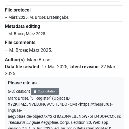
File protocol
– März 2025: M. Brose; Ersteingabe.
Metadata editing
– M. Brose; März 2025.
File comments
– M. Brose; März 2025.
Author(s)
:
Marc Brose
Data file created
:
17 Mar 2025
,
latest revision
:
22 Mar
2025
Please cite as
:
(
Full citation
)
Copy citation
Marc Brose
,
"5. Register" (
Object ID
XY2KHMZJNVEBJN6W75HJ4DOFCM
)
<https://thesaurus-
linguae-
aegyptiae.de/object/XY2KHMZJNVEBJN6W75HJ4DOFCM>
,
in
:
Thesaurus Linguae Aegyptiae
,
Corpus edition 20, Web app
version 2.5.1, 5 Jun 2026, ed. by Tonio Sebastian Richter &