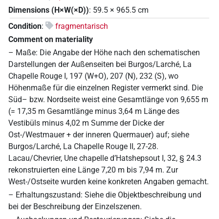
Dimensions (H×W(×D))
:
59.5
×
965.5
cm
Condition
:
fragmentarisch
Comment on materiality
– Maße: Die Angabe der Höhe nach den schematischen
Darstellungen der Außenseiten bei Burgos/Larché, La
Chapelle Rouge I, 197 (W+O), 207 (N), 232 (S), wo
Höhenmaße für die einzelnen Register vermerkt sind. Die
Süd– bzw. Nordseite weist eine Gesamtlänge von 9,655 m
(= 17,35 m Gesamtlänge minus 3,64 m Länge des
Vestibüls minus 4,02 m Summe der Dicke der
Ost-/Westmauer + der inneren Quermauer) auf; siehe
Burgos/Larché, La Chapelle Rouge II, 27-28.
Lacau/Chevrier, Une chapelle d’Hatshepsout I, 32, § 24.3
rekonstruierten eine Länge 7,20 m bis 7,94 m. Zur
West-/Ostseite wurden keine konkreten Angaben gemacht.
– Erhaltungszustand: Siehe die Objektbeschreibung und
bei der Beschreibung der Einzelszenen.