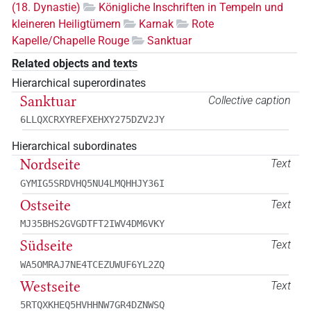
(18. Dynastie)
Königliche Inschriften in Tempeln und
kleineren Heiligtümern
Karnak
Rote
Kapelle/Chapelle Rouge
Sanktuar
Related objects and texts
Hierarchical superordinates
Sanktuar
Collective caption
6LLQXCRXYREFXEHXY275DZV2JY
Hierarchical subordinates
Nordseite
Text
GYMIG5SRDVHQ5NU4LMQHHJY36I
Ostseite
Text
MJ35BHS2GVGDTFT2IWV4DM6VKY
Südseite
Text
WA5OMRAJ7NE4TCEZUWUF6YL2ZQ
Westseite
Text
5RTQXKHEQ5HVHHNW7GR4DZNWSQ