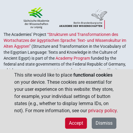
The Academies’ Project
“Strukturen und Transformationen des
Wortschatzes der ägyptischen Sprache: Text- und Wissenskultur im
Alten Ägypten”
(Structure and Transformation in the Vocabulary of
the Egyptian Language: Texts and Knowledge in the Culture of
Ancient Egypt) is part of the
Academy Program
funded by the
federal and state governments of the Federal Republic of Germany,
which serves to preserve, retrieve and explore our cultural heritage.
This site would like to place
functional cookies
The program is coordinated by the
Union of the German Academies
on your device. These cookies are essential for
of Sciences and Humanities
.
your user experience on this website: they store,
for example, your individual settings of button
states (e.g., whether to display lemma IDs, on
not). For more information, see our
privacy policy
.
Accept
Dismiss