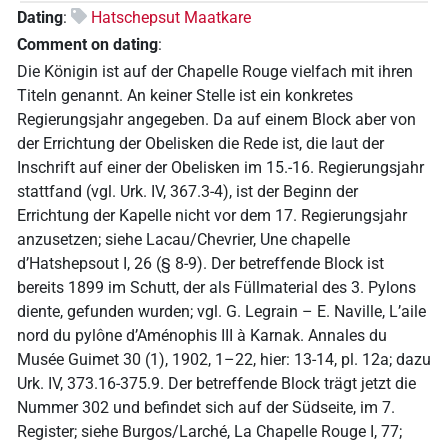
Dating
:
Hatschepsut Maatkare
Comment on dating
:
Die Königin ist auf der Chapelle Rouge vielfach mit ihren
Titeln genannt. An keiner Stelle ist ein konkretes
Regierungsjahr angegeben. Da auf einem Block aber von
der Errichtung der Obelisken die Rede ist, die laut der
Inschrift auf einer der Obelisken im 15.-16. Regierungsjahr
stattfand (vgl. Urk. IV, 367.3-4), ist der Beginn der
Errichtung der Kapelle nicht vor dem 17. Regierungsjahr
anzusetzen; siehe Lacau/Chevrier, Une chapelle
d’Hatshepsout I, 26 (§ 8-9). Der betreffende Block ist
bereits 1899 im Schutt, der als Füllmaterial des 3. Pylons
diente, gefunden wurden; vgl. G. Legrain – E. Naville, L’aile
nord du pylône d’Aménophis III à Karnak. Annales du
Musée Guimet 30 (1), 1902, 1–22, hier: 13-14, pl. 12a; dazu
Urk. IV, 373.16-375.9. Der betreffende Block trägt jetzt die
Nummer 302 und befindet sich auf der Südseite, im 7.
Register; siehe Burgos/Larché, La Chapelle Rouge I, 77;