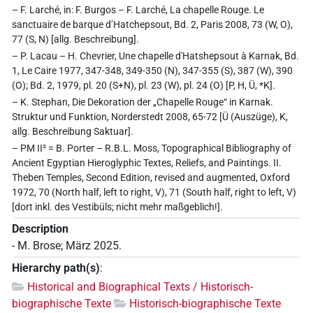
– F. Larché, in: F. Burgos – F. Larché, La chapelle Rouge. Le
sanctuaire de barque d’Hatchepsout, Bd. 2, Paris 2008, 73 (W, O),
77 (S, N) [allg. Beschreibung].
– P. Lacau – H. Chevrier, Une chapelle d'Hatshepsout à Karnak, Bd.
1, Le Caire 1977, 347-348, 349-350 (N), 347-355 (S), 387 (W), 390
(O); Bd. 2, 1979, pl. 20 (S+N), pl. 23 (W), pl. 24 (O) [P, H, Ü, *K].
– K. Stephan, Die Dekoration der „Chapelle Rouge“ in Karnak.
Struktur und Funktion, Norderstedt 2008, 65-72 [Ü (Auszüge), K,
allg. Beschreibung Saktuar].
– PM II² = B. Porter – R.B.L. Moss, Topographical Bibliography of
Ancient Egyptian Hieroglyphic Textes, Reliefs, and Paintings. II.
Theben Temples, Second Edition, revised and augmented, Oxford
1972, 70 (North half, left to right, V), 71 (South half, right to left, V)
[dort inkl. des Vestibüls; nicht mehr maßgeblich!].
Description
- M. Brose; März 2025.
Hierarchy path(s)
:
Historical and Biographical Texts / Historisch-
biographische Texte
Historisch-biographische Texte