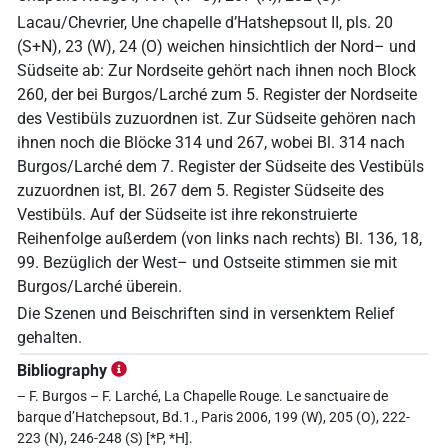
Lacau/Chevrier, Une chapelle d’Hatshepsout II, pls. 20
(S+N), 23 (W), 24 (O) weichen hinsichtlich der Nord– und
Südseite ab: Zur Nordseite gehört nach ihnen noch Block
260, der bei Burgos/Larché zum 5. Register der Nordseite
des Vestibüls zuzuordnen ist. Zur Südseite gehören nach
ihnen noch die Blöcke 314 und 267, wobei Bl. 314 nach
Burgos/Larché dem 7. Register der Südseite des Vestibüls
zuzuordnen ist, Bl. 267 dem 5. Register Südseite des
Vestibüls. Auf der Südseite ist ihre rekonstruierte
Reihenfolge außerdem (von links nach rechts) Bl. 136, 18,
99. Bezüglich der West– und Ostseite stimmen sie mit
Burgos/Larché überein.
Die Szenen und Beischriften sind in versenktem Relief
gehalten.
Bibliography
– F. Burgos – F. Larché, La Chapelle Rouge. Le sanctuaire de
barque d’Hatchepsout, Bd.1., Paris 2006, 199 (W), 205 (O), 222-
223 (N), 246-248 (S) [*P, *H].