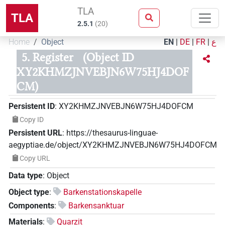
TLA
TLA
2.5.1
(
20
)
Home
Object
EN
|
DE
|
FR
|
ع
5. Register
(Object ID
XY2KHMZJNVEBJN6W75HJ4DOF
CM)
Persistent ID
:
XY2KHMZJNVEBJN6W75HJ4DOFCM
Copy ID
Persistent URL
:
https://thesaurus-linguae-
aegyptiae.de/object/XY2KHMZJNVEBJN6W75HJ4DOFCM
Copy URL
Data type
:
Object
Object type
:
Barkenstationskapelle
Components
:
Barkensanktuar
Materials
:
Quarzit