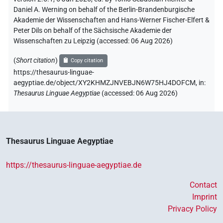
Daniel A. Werning on behalf of the Berlin-Brandenburgische
Akademie der Wissenschaften and Hans-Werner Fischer-Elfert &
Peter Dils on behalf of the Sächsische Akademie der
Wissenschaften zu Leipzig (accessed:
06 Aug 2026
)
(
Short citation
)
Copy citation
https://thesaurus-linguae-
aegyptiae.de/object/XY2KHMZJNVEBJN6W75HJ4DOFCM,
in
:
Thesaurus Linguae Aegyptiae
(
accessed
:
06 Aug 2026
)
Thesaurus Linguae Aegyptiae
https://thesaurus-linguae-aegyptiae.de
Contact
Imprint
Privacy Policy