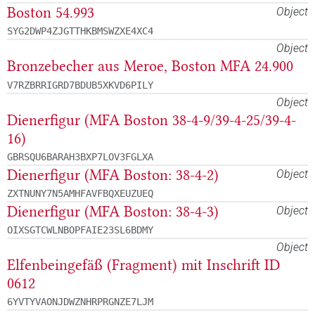
Boston 54.993
Object
SYG2DWP4ZJGTTHKBMSWZXE4XC4
Object
Bronzebecher aus Meroe, Boston MFA 24.900
V7RZBRRIGRD7BDUB5XKVD6PILY
Object
Dienerfigur (MFA Boston 38-4-9/39-4-25/39-4-
16)
GBRSQU6BARAH3BXP7LOV3FGLXA
Dienerfigur (MFA Boston: 38-4-2)
Object
ZXTNUNY7N5AMHFAVFBQXEUZUEQ
Dienerfigur (MFA Boston: 38-4-3)
Object
OIXSGTCWLNBOPFAIE23SL6BDMY
Object
Elfenbeingefäß (Fragment) mit Inschrift ID
0612
6YVTYVAONJDWZNHRPRGNZE7LJM