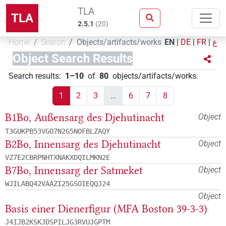
TLA
TLA
2.5.1
(
20
)
Home
Search
Objects/artifacts/works
EN
|
DE
|
FR
|
ع
Object Search Results
Search results
:
1–10
of
80
objects/artifacts/works
.
1
2
3
…
6
7
8
B1Bo, Außensarg des Djehutinacht
Object
T3GUKPB53VGO7N2G5NOFBLZAQY
B2Bo, Innensarg des Djehutinacht
Object
VZ7E2CBRPNHTXNAKXDQILMKN2E
B7Bo, Innensarg der Satmeket
Object
WJILABQ42VAAZI25GSOIEQQJ24
Object
Basis einer Dienerfigur (MFA Boston 39-3-3)
J4IJB2KSKJDSPILJG3RVUJGPTM