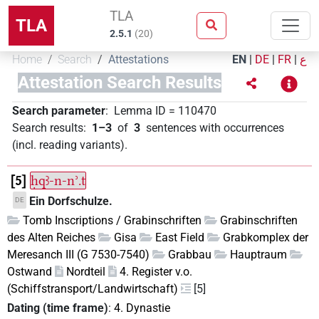
TLA
TLA
2.5.1
(
20
)
Home
Search
Attestations
EN
|
DE
|
FR
|
ع
Attestation Search Results
Search parameter
:
Lemma ID
=
110470
Search results
:
1–3
of
3
sentences with occurrences
(incl. reading variants)
.
5
ḥqꜣ-n-nʾ.t
Ein Dorfschulze.
DE
Tomb Inscriptions / Grabinschriften
Grabinschriften
des Alten Reiches
Gisa
East Field
Grabkomplex der
Meresanch III (G 7530-7540)
Grabbau
Hauptraum
Ostwand
Nordteil
4. Register v.o.
(Schiffstransport/Landwirtschaft)
[5]
Dating (time frame)
:
4. Dynastie