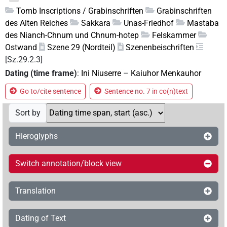
Tomb Inscriptions / Grabinschriften
Grabinschriften
des Alten Reiches
Sakkara
Unas-Friedhof
Mastaba
des Nianch-Chnum und Chnum-hotep
Felskammer
Ostwand
Szene 29 (Nordteil)
Szenenbeischriften
[Sz.29.2.3]
Dating (time frame)
:
Ini Niuserre
–
Kaiuhor Menkauhor
Go to/cite sentence
Sentence no. 7 in co(n)text
Sort by
Hieroglyphs
Switch annotation/block view
Translation
Dating of Text