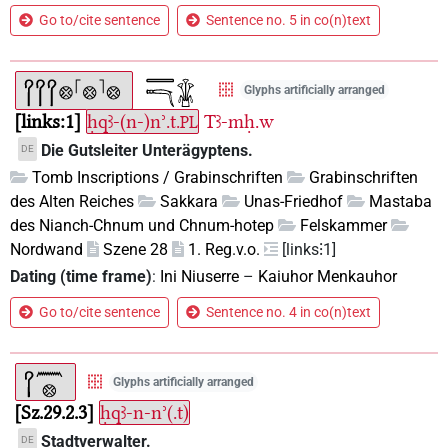
Go to/cite sentence
Sentence no. 5 in co(n)text
Glyphs artificially arranged
links:1
ḥqꜣ-(n-)nʾ.t.
Tꜣ-mḥ.w
PL
Die Gutsleiter Unterägyptens.
DE
Tomb Inscriptions / Grabinschriften
Grabinschriften
des Alten Reiches
Sakkara
Unas-Friedhof
Mastaba
des Nianch-Chnum und Chnum-hotep
Felskammer
Nordwand
Szene 28
1. Reg.v.o.
[links⁝1]
Dating (time frame)
:
Ini Niuserre
–
Kaiuhor Menkauhor
Go to/cite sentence
Sentence no. 4 in co(n)text
Glyphs artificially arranged
Sz.29.2.3
ḥqꜣ-n-nʾ(.t)
Stadtverwalter.
DE