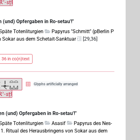
ʾ-sṯꜣ
n (und) Opfergaben in Ro-setau'!"
Späte Totenliturgien
Papyrus "Schmitt" (pBerlin P
n Sokar aus dem Schetait-Sanktuar
[29,36]
 36 in co(n)text
Glyphs artificially arranged
Rʾ-sṯꜣ
en (und) Opfergaben in Ro-setau'!"
Späte Totenliturgien
Asasif
Papyrus des Nes-
1. Ritual des Herausbringens von Sokar aus dem