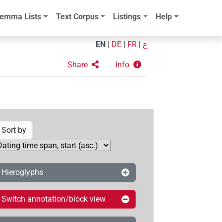
emma Lists
Text Corpus
Listings
Help
EN
|
DE
|
FR
|
ع
Share
Info
Sort by
Hieroglyphs
Switch annotation/block view