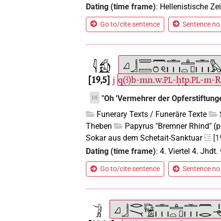
Dating (time frame)
:
Hellenistische Zei
Go to/cite sentence
Sentence no.
19,5
j
q(ꜣ)b-mn.w.
-ḥtp.
-m-Rʾ
PL
PL
"Oh 'Vermehrer der Opferstiftung
DE
Funerary Texts / Funeräre Texte
Theben
Papyrus "Bremner Rhind" 
Sokar aus dem Schetait-Sanktuar
[1
Dating (time frame)
:
4. Viertel 4. Jhdt. 
Go to/cite sentence
Sentence no.