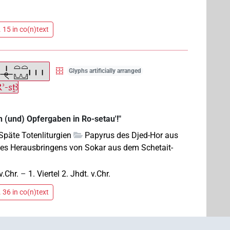
 15 in co(n)text
Glyphs artificially arranged
ʾ-sṯꜣ
n (und) Opfergaben in Ro-setau'!"
Späte Totenliturgien
Papyrus des Djed-Hor aus
 des Herausbringens von Sokar aus dem Schetait-
v.Chr.
–
1. Viertel 2. Jhdt. v.Chr.
 36 in co(n)text