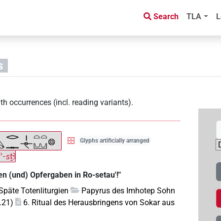
Search
TLA
L
s
th occurrences (incl. reading variants)
.
Glyphs artificially arranged
-sṯꜣ
en (und) Opfergaben in Ro-setau'!"
Späte Totenliturgien
Papyrus des Imhotep Sohn
.21)
6. Ritual des Herausbringens von Sokar aus