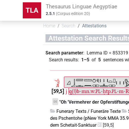
Thesaurus Linguae Aegyptiae
TLA
2.5.1
(
Corpus edition
20
)
Home
Search
Attestations
Attestation Search Result
Search parameter
:
Lemma ID
=
853319
Search results
:
1–5
of
5
sentences wi
59,5
j
q(ꜣ)b-mn.w.
-ḥtp.
-m-Rʾ
PL
PL
"Oh 'Vermehrer der Opferstiftung
DE
Funerary Texts / Funeräre Texte
des Pschentohe (pNew York MMA 35.9
dem Schetait-Sanktuar
[59,5]