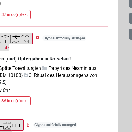
t
 37 in co(n)text
Glyphs artificially arranged
-sṯꜣ
en (und) Opfergaben in Ro-setau'!"
Späte Totenliturgien
Papyri des Nesmin aus
(pBM 10188)
3. Ritual des Herausbringens von
9,5]
v.Chr.
 36 in co(n)text
Glyphs artificially arranged