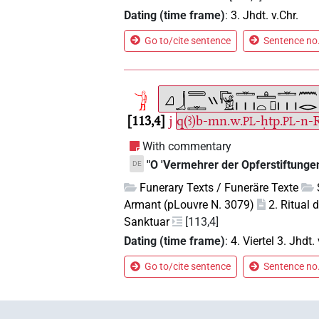
Dating (time frame)
:
3. Jhdt. v.Chr.
Go to/cite sentence
Sentence no.
113,4
j
q(ꜣ)b-mn.w.
-ḥtp.
-n-R
PL
PL
With commentary
"O 'Vermehrer der Opferstiftunge
DE
Funerary Texts / Funeräre Texte
Armant (pLouvre N. 3079)
2. Ritual
Sanktuar
[113,4]
Dating (time frame)
:
4. Viertel 3. Jhdt. 
Go to/cite sentence
Sentence no.