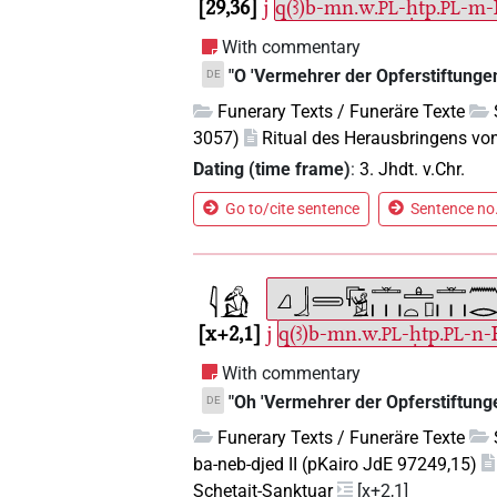
29,36
j
q(ꜣ)b-mn.w.
-ḥtp.
-m-R
PL
PL
With commentary
"O 'Vermehrer der Opferstiftunge
DE
Funerary Texts / Funeräre Texte
3057)
Ritual des Herausbringens vo
Dating (time frame)
:
3. Jhdt. v.Chr.
Go to/cite sentence
Sentence no.
x+2,1
j
q(ꜣ)b-mn.w.
-ḥtp.
-n-
PL
PL
With commentary
"Oh 'Vermehrer der Opferstiftung
DE
Funerary Texts / Funeräre Texte
ba-neb-djed II (pKairo JdE 97249,15)
Schetait-Sanktuar
[x+2,1]