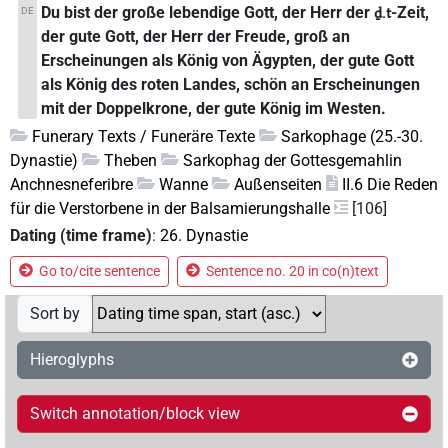
Du bist der große lebendige Gott, der Herr der
-Zeit,
DE
ḏ.t
der gute Gott, der Herr der Freude, groß an
Erscheinungen als König von Ägypten, der gute Gott
als König des roten Landes, schön an Erscheinungen
mit der Doppelkrone, der gute König im Westen.
Funerary Texts / Funeräre Texte
Sarkophage (25.-30.
Dynastie)
Theben
Sarkophag der Gottesgemahlin
Anchnesneferibre
Wanne
Außenseiten
II.6 Die Reden
für die Verstorbene in der Balsamierungshalle
[106]
Dating (time frame)
:
26. Dynastie
Go to/cite sentence
Sentence no. 20 in co(n)text
Sort by
Hieroglyphs
Switch annotation/block view