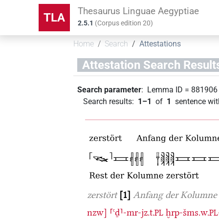
Thesaurus Linguae Aegyptiae
TLA
2.5.1
(
Corpus edition
20
)
Home
Search
Attestations
Attestation Search Result
Search parameter
:
Lemma ID
=
881906
Search results
:
1–1
of
1
sentence wit
zerstört
1
Anfang der Kolumne 
nzw]
⸢ꜥḏ⸣-mr-jz.t.
ḫrp-šms.w.
PL
PL