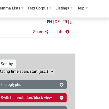
emma Lists
Text Corpus
Listings
Help
EN
|
DE
|
FR
|
ع
Share
Info
Sort by
Hieroglyphs
Switch annotation/block view