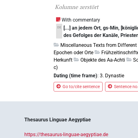
Kolumne zerstört
With commentary
[...] an jedem Ort, gs-Min, [könig
DE
des Gefolges der Kanäle, Priester
Miscellaneous Texts from Different
Epochen oder Orte
Frühzeitinschrift
Herkunft
Objekte des Aa-Achti
Sc
c)
Dating (time frame)
:
3. Dynastie
Go to/cite sentence
Sentence no.
Thesaurus Linguae Aegyptiae
https://thesaurus-linguae-aegyptiae.de