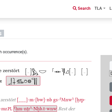
Search
TLA
L
s
h occurrence(s)
.
zerstört
[___]-m-[bw]-nb
gs-⸢Mnw⸣
[ḫrp-
-mr.
⸢ḥm-nṯr⸣-Nḫb.t-wnw
Rest der
PL