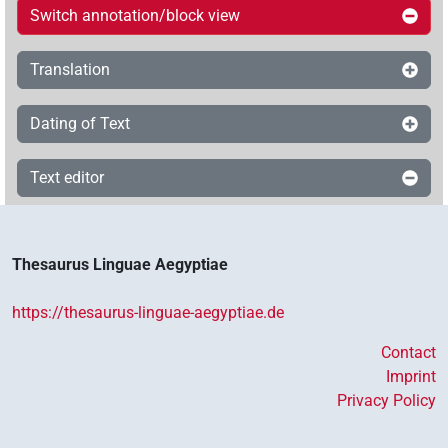
Switch annotation/block view
Translation
Dating of Text
Text editor
Thesaurus Linguae Aegyptiae
https://thesaurus-linguae-aegyptiae.de
Contact
Imprint
Privacy Policy