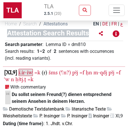
TLA
TLA
2.5.1
(
20
)
Home
Search
Attestations
EN
|
DE
|
FR
|
ع
Attestation Search Results
Search parameter
:
Lemma ID
=
dm810
Search results
:
1–2
of
2
sentences with occurrences
(incl. reading variants)
.
XI,9
ı͗.ı͗r-ı͗w
=k
(r)
šms
(⸮n?)
pꜣj
=f
ẖn
m-qdj
pꜣj
=f
ꜥw
n
ḥꜣtj.ṱ
=k
With commentary
Du sollst seinem Freund(?) dienen entsprechend
DE
seinem Ansehen in deinem Herzen.
Demotische Textdatenbank
literarische Texte
Weisheitstexte
P. Insinger
P. Insinger
Insinger
XI,9
Dating (time frame)
:
1. Jhdt. v.Chr.