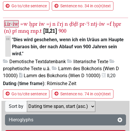
Go to/cite sentence
Sentence no. 34 in co(n)text
ı͗.ı͗r-ı͗w
=w
ḫpr
ı͗w
=j
n
ı͗ꜥrj
n
ḏꜣḏꜣ
pr-ꜥꜣ
ntj-ı͗w
=f
ḫpr
(n)
pꜣ
mnq
rnp.t
II,21
900
"Dies wird geschehen, wenn ich ein Uräus am Haupte
DE
Pharaos bin, der nach Ablauf von 900 Jahren sein
wird."
Demotische Textdatenbank
literarische Texte
prophetische Texte u.ä.
Lamm des Bokchoris (Wien D
10000)
Lamm des Bokchoris (Wien D 10000)
II,20
Dating (time frame)
:
Römische Zeit
Go to/cite sentence
Sentence no. 74 in co(n)text
Sort by
Hieroglyphs