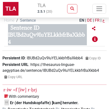
TLA
TLA
2.5.1
(
20
)
Home
Sentence
EN
|
DE
|
FR
|
ع
Sentence ID
IBUBd2uQv9IuYELkkbfrBaXkbb
4
Persistent ID
:
IBUBd2uQv9IuYELkkbfrBaXkbb4
Copy ID
Persistent URL
:
https://thesaurus-linguae-
aegyptiae.de/sentence/IBUBd2uQv9IuYELkkbfrBaXkbb4
Copy URL
r-ı͗w
=f
[ı͗w]
r-ẖrj
With commentary
Er (der Hundskopfaffe) [kam] herunter.
DE