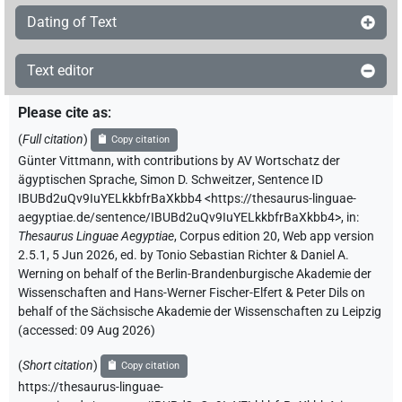
Dating of Text
Text editor
Please cite as
:
(
Full citation
)
Copy citation
Günter Vittmann
,
with contributions by
AV Wortschatz der
ägyptischen Sprache
,
Simon D. Schweitzer
,
Sentence ID
IBUBd2uQv9IuYELkkbfrBaXkbb4
<https://thesaurus-linguae-
aegyptiae.de/sentence/IBUBd2uQv9IuYELkkbfrBaXkbb4>
,
in
:
Thesaurus Linguae Aegyptiae
,
Corpus edition 20, Web app version
2.5.1, 5 Jun 2026, ed. by Tonio Sebastian Richter & Daniel A.
Werning on behalf of the Berlin-Brandenburgische Akademie der
Wissenschaften and Hans-Werner Fischer-Elfert & Peter Dils on
behalf of the Sächsische Akademie der Wissenschaften zu Leipzig
(accessed:
09 Aug 2026
)
(
Short citation
)
Copy citation
https://thesaurus-linguae-