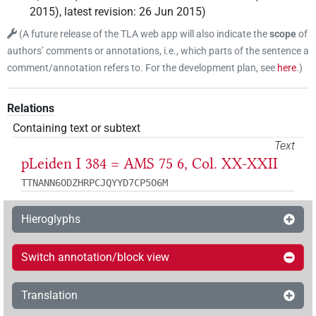
2015)
,
latest revision
:
26 Jun 2015
)
(
A future release of the TLA web app will also indicate the
scope
of
authors’ comments or annotations, i.e., which parts of the sentence a
comment/annotation refers to. For the development plan, see
here
.
)
Relations
Containing text or subtext
Text
pLeiden I 384 = AMS 75 6, Col. XX-XXII
TTNANN6ODZHRPCJQYYD7CP5O6M
Hieroglyphs
Switch annotation/block view
Translation