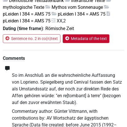
Demotische Textdatenbank
literarische Texte
mythologische Texte
Mythos vom Sonnenauge
pLeiden I 384 = AMS 75
pLeiden I 384 = AMS 75
pLeiden I 384 = AMS 75
XX,2
Dating (time frame)
:
Römische Zeit
Sentence no. 2 in co(n)text
Metadata of the text
Comments
So im Anschluß an die wahrscheinliche Auffassung
von Loprieno. Spiegelberg und Cenival fassen den Satz
als Umstandssatz auf, der noch zur direkten Rede des
Affen gehören würde: "en re[tombant] à terre" (bezogen
auf den zuvor erwähnten Staub).
Commentary author
:
Günter Vittmann
,
with
contributions by
:
AV Wortschatz der ägyptischen
Sprache
(
Data file created
:
before June 2015 (1992–