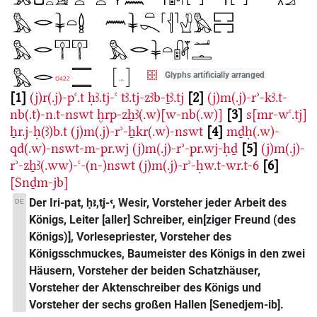
Glyphs artificially arranged
1
(j)r(.j)-pꜥ.t
ḥꜣ.tj-ꜥ
tꜣ.tj-zꜣb-ṯꜣ.tj
2
(j)m(.j)-rʾ-kꜣ.t-
nb(.t)-n.t-nswt
ḫrp-zẖꜣ(.w)[w-nb(.w)]
3
s[mr-wꜥ.tj]
ẖr.j-ḥ(ꜣ)b.t
(j)m(.j)-rʾ-ẖkr(.w)-nswt
4
mḏḥ(.w)-
qd(.w)-nswt-m-pr.wj
(j)m(.j)-rʾ-pr.wj-ḥḏ
5
(j)m(.j)-
rʾ-zẖꜣ(.ww)-ꜥ-(n-)nswt
(j)m(.j)-rʾ-ḥw.t-wr.t-6
6
[Snḏm-jb]
Der Iri-pat, ḥꜣ,tj-ꜥ, Wesir, Vorsteher jeder Arbeit des
DE
Königs, Leiter [aller] Schreiber, ein[ziger Freund (des
Königs)], Vorlesepriester, Vorsteher des
Königsschmuckes, Baumeister des Königs in den zwei
Häusern, Vorsteher der beiden Schatzhäuser,
Vorsteher der Aktenschreiber des Königs und
Vorsteher der sechs großen Hallen [Senedjem-ib].