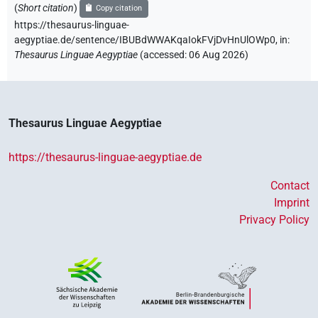
(
Short citation
)
Copy citation
https://thesaurus-linguae-
aegyptiae.de/sentence/IBUBdWWAKqaIokFVjDvHnUlOWp0,
in
:
Thesaurus Linguae Aegyptiae
(
accessed
:
06 Aug 2026
)
Thesaurus Linguae Aegyptiae
https://thesaurus-linguae-aegyptiae.de
Contact
Imprint
Privacy Policy