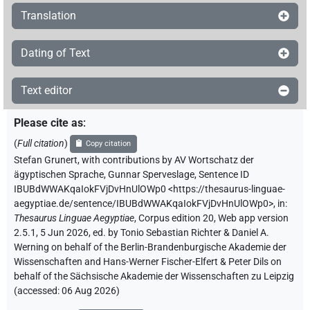
Translation
Dating of Text
Text editor
Please cite as
:
(
Full citation
)
Copy citation
Stefan Grunert
,
with contributions by
AV Wortschatz der
ägyptischen Sprache
,
Gunnar Sperveslage
,
Sentence ID
IBUBdWWAKqaIokFVjDvHnUlOWp0
<https://thesaurus-linguae-
aegyptiae.de/sentence/IBUBdWWAKqaIokFVjDvHnUlOWp0>
,
in
:
Thesaurus Linguae Aegyptiae
,
Corpus edition 20, Web app version
2.5.1, 5 Jun 2026, ed. by Tonio Sebastian Richter & Daniel A.
Werning on behalf of the Berlin-Brandenburgische Akademie der
Wissenschaften and Hans-Werner Fischer-Elfert & Peter Dils on
behalf of the Sächsische Akademie der Wissenschaften zu Leipzig
(accessed:
06 Aug 2026
)