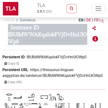
TLA
TLA
2.5.1
(
20
)
Home
Sentence
EN
|
DE
|
FR
|
ع
Sentence ID
IBUBdWWAKqaIokFVjDvHnUlO
Wp0
Persistent ID
:
IBUBdWWAKqaIokFVjDvHnUlOWp0
Copy ID
Persistent URL
:
https://thesaurus-linguae-
aegyptiae.de/sentence/IBUBdWWAKqaIokFVjDvHnUlOWp0
Copy URL