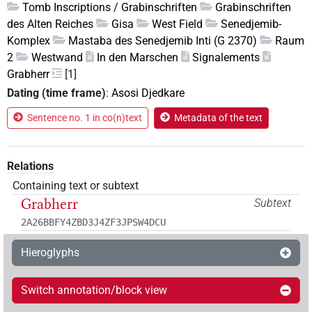
Tomb Inscriptions / Grabinschriften
Grabinschriften
des Alten Reiches
Gisa
West Field
Senedjemib-
Komplex
Mastaba des Senedjemib Inti (G 2370)
Raum
2
Westwand
In den Marschen
Signalements
Grabherr
[1]
Dating (time frame)
:
Asosi Djedkare
Sentence no. 1 in co(n)text
Metadata of the text
Relations
Containing text or subtext
Grabherr
Subtext
2A26BBFY4ZBD3J4ZF3JPSW4DCU
Hieroglyphs
Switch annotation/block view