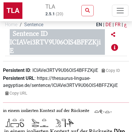
TLA
TLA
2.5.1
(
20
)
Home
Sentence
EN
|
DE
|
FR
|
ع
Sentence ID
ICIAVei3RTV9U06OlS4BFFZKji
E
Persistent ID
:
ICIAVei3RTV9U06OlS4BFFZKjiE
Copy ID
Persistent URL
:
https://thesaurus-linguae-
aegyptiae.de/sentence/ICIAVei3RTV9U06OlS4BFFZKjiE
Copy URL
in einem isolierten Kontext auf der Rückseite
in einem isolierten Kontext auf der Rückseite
Vso