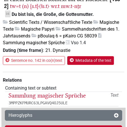
2
tw=t
(n)
{s.t}〈Ꜣs.t〉
wr.t
mw.t-nṯr
Du bist Isis, die Große, die Gottesmutter.
DE
Scientific Texts / Wissenschaftliche Texte
Magische
Texte
Magische Papyri
Sammelhandschriften des 1.
Jahrtausends
pBoulaq 6 = pKairo CG 58039
Sammlung magischer Sprüche
Vso 1.4
Dating (time frame)
:
21. Dynastie
Sentence no. 142 in co(n)text
Metadata of the text
Relations
Containing text or subtext
Sammlung magischer Sprüche
Text
3MPPZKFMURC63LPGAVQ4OJ5ULE
Hieroglyphs