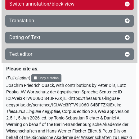
Switch annotation/block view
Translation
Dating of Text
Text editor
Please cite as
:
(
Full citation
)
Copy citation
Joachim Friedrich Quack
,
with contributions by
Peter Dils
,
Lutz
Popko
,
AV Wortschatz der ägyptischen Sprache
,
Sentence ID
ICIAVei3RTV9U06OlS4BFFZKjiE
<https://thesaurus-linguae-
aegyptiae.de/sentence/ICIAVei3RTV9U06OlS4BFFZKjiE>
,
in
:
Thesaurus Linguae Aegyptiae
,
Corpus edition 20, Web app version
2.5.1, 5 Jun 2026, ed. by Tonio Sebastian Richter & Daniel A.
Werning on behalf of the Berlin-Brandenburgische Akademie der
Wissenschaften and Hans-Werner Fischer-Elfert & Peter Dils on
behalf of the Sächsische Akademie der Wissenschaften zu Leipzig