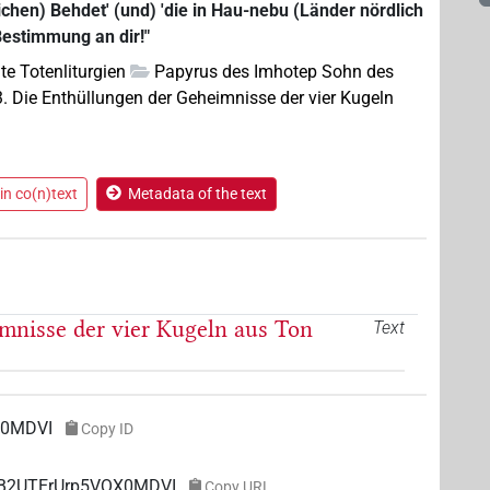
ichen) Behdet' (und) 'die in Hau-nebu (Länder nördlich
 Bestimmung an dir!"
te Totenliturgien
Papyrus des Imhotep Sohn des
3. Die Enthüllungen der Geheimnisse der vier Kugeln
in co(n)text
Metadata of the text
mnisse der vier Kugeln aus Ton
Text
X0MDVI
Copy ID
8NB2UTErUrp5VQX0MDVI
Copy URL