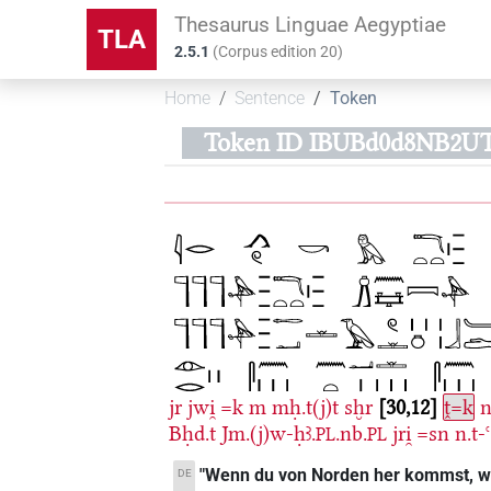
Thesaurus Linguae Aegyptiae
TLA
2.5.1
(
Corpus edition
20
)
Home
Sentence
Token
Token ID IBUBd0d8NB2
jr
jwi̯
=k
m
mḥ.t(j)t
sḫr
30,12
ṱ=k
n
Bḥd.t
Jm.(j)w-ḥꜣ.
.nb.
jri̯
=sn
n.t-ꜥ
PL
PL
"Wenn du von Norden her kommst, wer
DE