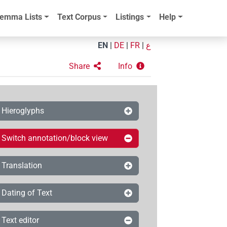
emma Lists
Text Corpus
Listings
Help
EN
|
DE
|
FR
|
ع
Share
Info
Hieroglyphs
Switch annotation/block view
Translation
Dating of Text
Text editor