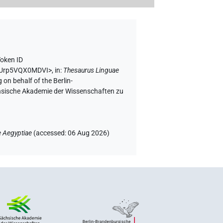
Token ID
ErUrp5VQX0MDVI>
,
in
:
Thesaurus Linguae
 on behalf of the Berlin-
chsische Akademie der Wissenschaften zu
e Aegyptiae
(
accessed
:
06 Aug 2026
)