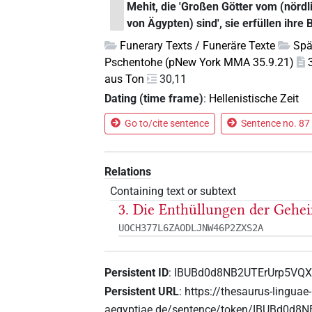
Mehit, die 'Großen Götter vom (nördl
von Ägypten) sind', sie erfüllen ihre
Funerary Texts / Funeräre Texte
Spä
Pschentohe (pNew York MMA 35.9.21)
aus Ton
30,11
Dating (time frame)
:
Hellenistische Zeit
Go to/cite sentence
Sentence no. 87 
Relations
Containing text or subtext
3. Die Enthüllungen der Gehei
UOCH377L6ZAODLJNW46P2ZXS2A
Persistent ID
:
IBUBd0d8NB2UTErUrp5VQ
Persistent URL
:
https://thesaurus-linguae-
aegyptiae.de/sentence/token/IBUBd0d