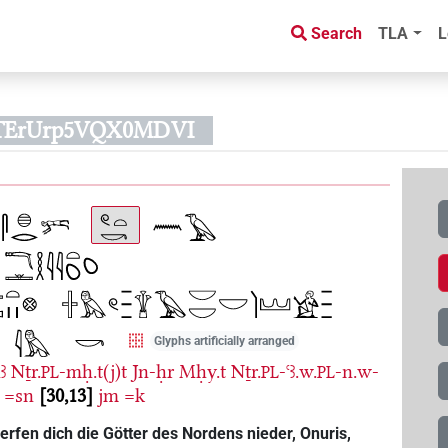
Search
TLA
L
UTErUrp5VQX0MDVI
Glyphs artificially arranged
ꜣ
Nṯr.
-mḥ.t(j)t
Jn-ḥr
Mḥy.t
Nṯr.
-ꜥꜣ.w.
-n.w-
PL
PL
PL
=sn
30,13
jm
=k
fen dich die Götter des Nordens nieder, Onuris,