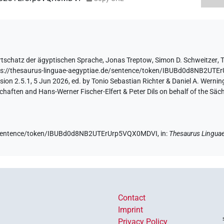
tschatz der ägyptischen Sprache
,
Jonas Treptow
,
Simon D. Schweitzer
,
ps://thesaurus-linguae-aegyptiae.de/sentence/token/IBUBd0d8NB2UT
ion 2.5.1, 5 Jun 2026, ed. by Tonio Sebastian Richter & Daniel A. Werning
aften and Hans-Werner Fischer-Elfert & Peter Dils on behalf of the Sä
de/sentence/token/IBUBd0d8NB2UTErUrp5VQX0MDVI,
in
:
Thesaurus Lingua
Contact
Imprint
Privacy Policy