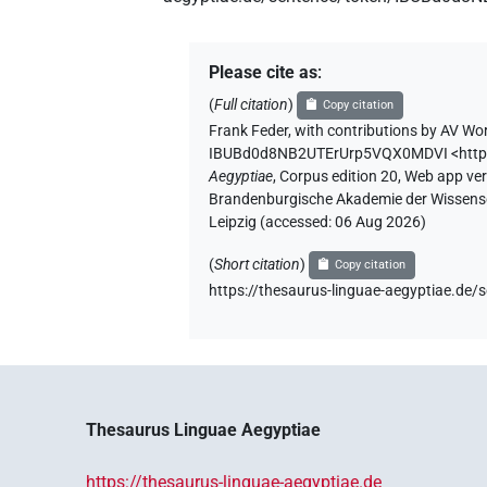
Please cite as
:
(
Full citation
)
Copy citation
Frank Feder
,
with contributions by
AV Wor
IBUBd0d8NB2UTErUrp5VQX0MDVI
<htt
Aegyptiae
,
Corpus edition 20, Web app vers
Brandenburgische Akademie der Wissensch
Leipzig (accessed:
06 Aug 2026
)
(
Short citation
)
Copy citation
https://thesaurus-linguae-aegyptiae.
Thesaurus Linguae Aegyptiae
https://thesaurus-linguae-aegyptiae.de