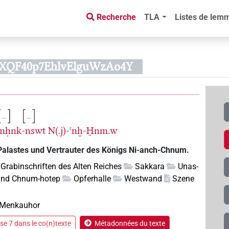
Recherche
TLA
Listes de lem
Bd8XQF40p7EhlvElguWzAo4Y
mḥnk-nswt
N(.j)-ꜥnḫ-H̱nm.w
Palastes und Vertrauter des Königs Ni-anch-Chnum.
Grabinschriften des Alten Reiches
Sakkara
Unas-
und Chnum-hotep
Opferhalle
Westwand
Szene
 Menkauhor
e 7 dans le co(n)texte
Métadonnées du texte