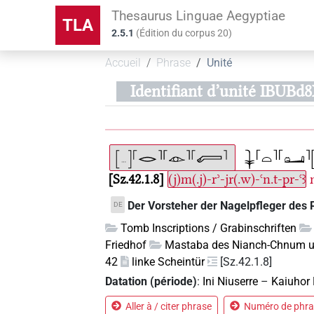
Thesaurus Linguae Aegyptiae
TLA
2.5.1
(
Édition du corpus
20
)
Accueil
Phrase
Unité
Identifiant d’unité IBU
Sz.42.1.8
(j)m(.j)-rʾ-jr(.w)-ꜥn.t-pr-ꜥꜣ
Der Vorsteher der Nagelpfleger des 
DE
Tomb Inscriptions / Grabinschriften
Friedhof
Mastaba des Nianch-Chnum 
42
linke Scheintür
[Sz.42.1.8]
Datation (période)
:
Ini Niuserre
–
Kaiuhor
Aller à / citer phrase
Numéro de phras