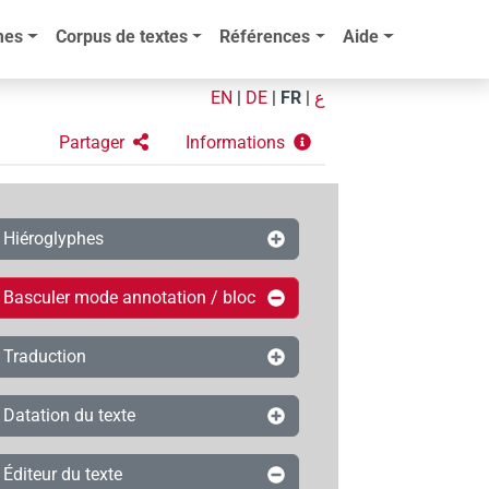
mes
Corpus de textes
Références
Aide
EN
|
DE
|
FR
|
ع
Partager
Informations
Hiéroglyphes
Basculer mode annotation / bloc
Traduction
Datation du texte
Éditeur du texte