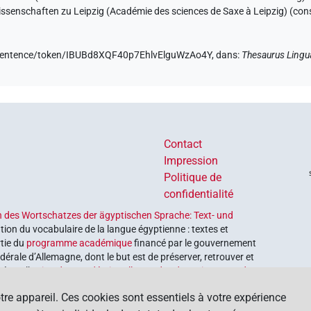
ssenschaften zu Leipzig (Académie des sciences de Saxe à Leipzig) (con
de/sentence/token/IBUBd8XQF40p7EhlvElguWzAo4Y,
dans
:
Thesaurus Lingu
Contact
Impression
Politique de
confidentialité
 des Wortschatzes der ägyptischen Sprache: Text- und
tion du vocabulaire de la langue égyptienne : textes et
rtie du
programme académique
financé par le gouvernement
érale d’Allemagne, dont le but est de préserver, retrouver et
é par l’
Union des académies allemandes des sciences et des
tre appareil. Ces cookies sont essentiels à votre expérience