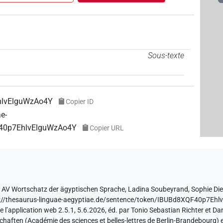
Sous-texte
hlvElguWzAo4Y
Copier ID
ae-
F40p7EhlvElguWzAo4Y
Copier URL
e
AV Wortschatz der ägyptischen Sprache
,
Ladina Soubeyrand
,
Sophie Di
s://thesaurus-linguae-aegyptiae.de/sentence/token/IBUBd8XQF40p7Eh
e l’application web 2.5.1, 5.6.2026, éd. par Tonio Sebastian Richter et Da
ften (Académie des sciences et belles-lettres de Berlin-Brandebourg) et