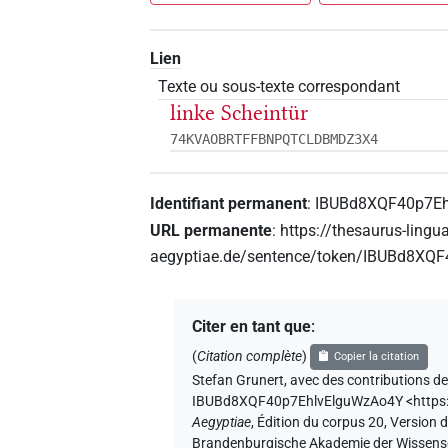
Lien
Texte ou sous-texte correspondant
linke Scheintür
74KVAOBRTFFBNPQTCLDBMDZ3X4
Identifiant permanent
:
IBUBd8XQF40p7E
URL permanente
:
https://thesaurus-lingu
aegyptiae.de/sentence/token/IBUBd8XQ
Citer en tant que
:
(
Citation complète
)
Copier la citation
Stefan Grunert
,
avec des contributions d
IBUBd8XQF40p7EhlvElguWzAo4Y
<http
Aegyptiae
,
Édition du corpus 20, Version d
Brandenburgische Akademie der Wissenscha