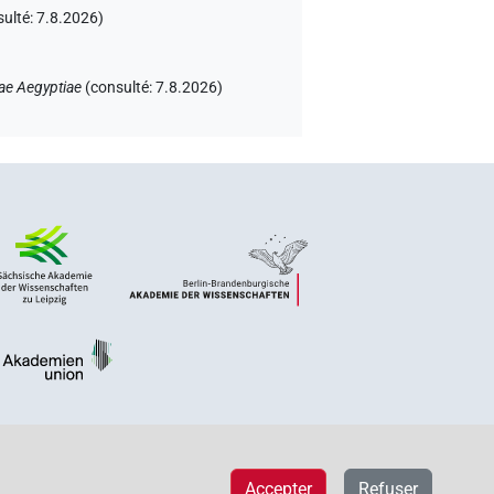
sulté:
7.8.2026
)
ae Aegyptiae
(
consulté
:
7.8.2026
)
Accepter
Refuser