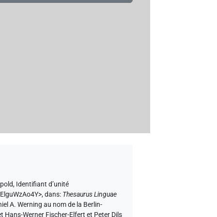
epold
,
Identifiant d’unité
lvElguWzAo4Y>
,
dans
:
Thesaurus Linguae
niel A. Werning au nom de la Berlin-
 Hans-Werner Fischer-Elfert et Peter Dils