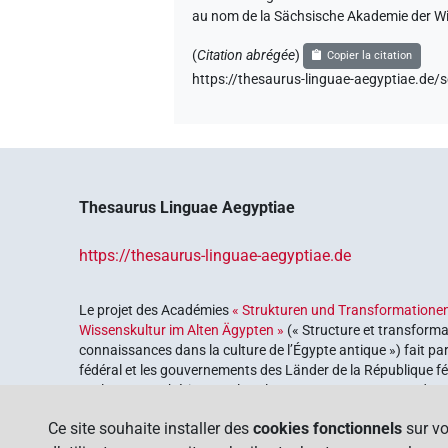
au nom de la Sächsische Akademie der Wi
(
Citation abrégée
)
Copier la citation
https://thesaurus-linguae-aegyptiae.
Thesaurus Linguae Aegyptiae
https://thesaurus-linguae-aegyptiae.de
Le projet des Académies
« Strukturen und Transformationen
Wissenskultur im Alten Ägypten »
(« Structure et transforma
connaissances dans la culture de l’Égypte antique ») fait pa
fédéral et les gouvernements des Länder de la République féd
explorer notre héritage culturel. Le programme est coordonn
lettres
.
Ce site souhaite installer des
cookies fonctionnels
sur vo