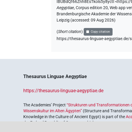
IBUBdQf66Znh8EsTkols5y8yctI
<https:/
Aegyptiae
,
Corpus edition 20, Web app vers
Brandenburgische Akademie der Wissensch
Leipzig (accessed:
09 Aug 2026
)
(
Short citation
)
Copy citation
https://thesaurus-linguae-aegyptiae.d
Thesaurus Linguae Aegyptiae
https://thesaurus-linguae-aegyptiae.de
The Academies’ Project
“Strukturen und Transformationen d
Wissenskultur im Alten Ägypten”
(Structure and Transformat
Knowledge in the Culture of Ancient Egypt) is part of the
Ac
the Federal Republic of Germany, which serves to preserve, r
coordinated by the
Union of the German Academies of Scie