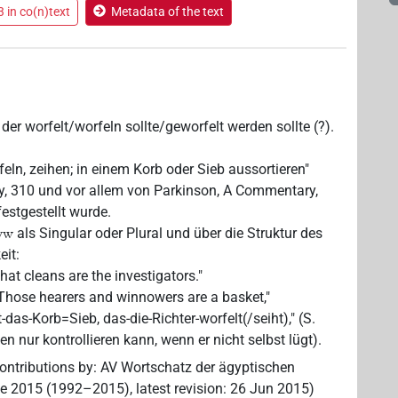
 in co(n)text
Metadata of the text
 der worfelt/worfeln sollte/geworfelt werden sollte (?).
rfeln, zeihen; in einem Korb oder Sieb aussortieren"
udy, 310 und vor allem von Parkinson, A Commentary,
festgestellt wurde.
als Singular oder Plural und über die Struktur des
.yw
eit:
 that cleans are the investigators."
 "Those hearers and winnowers are a basket,"
st-das-Korb=Sieb, das-die-Richter-worfelt(/seiht)," (S.
n nur kontrollieren kann, wenn er nicht selbst lügt).
ontributions by
:
AV Wortschatz der ägyptischen
ne 2015 (1992–2015)
,
latest revision
:
26 Jun 2015
)