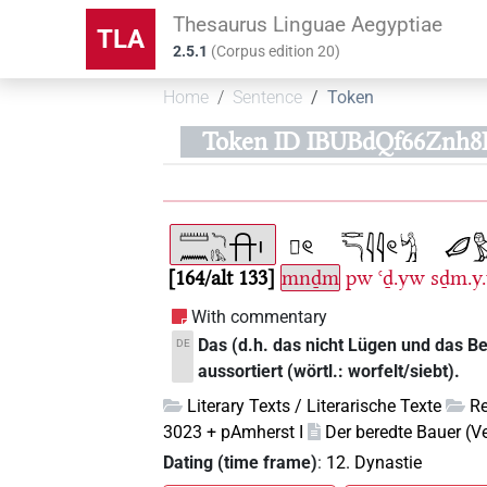
Thesaurus Linguae Aegyptiae
TLA
2.5.1
(
Corpus edition
20
)
Home
Sentence
Token
Token ID IBUBdQf66Znh8E
164/alt 133
mnḏm
pw
ꜥḏ.yw
sḏm.y
With commentary
Das (d.h. das nicht Lügen und das Bea
DE
aussortiert (wörtl.: worfelt/siebt).
Literary Texts / Literarische Texte
R
3023 + pAmherst I
Der beredte Bauer (V
Dating (time frame)
:
12. Dynastie