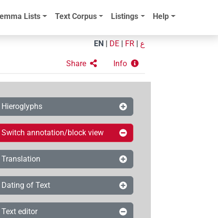
emma Lists
Text Corpus
Listings
Help
EN
|
DE
|
FR
|
ع
Share
Info
Hieroglyphs
Switch annotation/block view
Translation
Dating of Text
Text editor