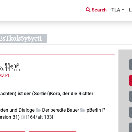
Search
TLA
L
sTkols5y8yctI
.w.
PL
chten) ist der (Sortier)Korb, der die Richter
eden und Dialoge
Der beredte Bauer
pBerlin P
ersion B1)
[164/alt 133]