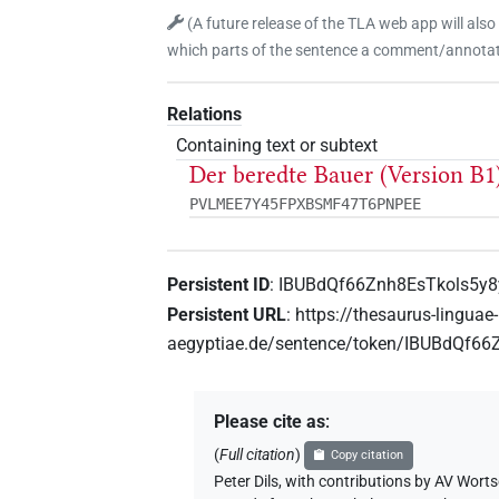
(
A future release of the TLA web app will also
which parts of the sentence a comment/annotati
Relations
Containing text or subtext
Der beredte Bauer (Version B1
PVLMEE7Y45FPXBSMF47T6PNPEE
Persistent ID
:
IBUBdQf66Znh8EsTkols5y8y
Persistent URL
:
https://thesaurus-linguae-
aegyptiae.de/sentence/token/IBUBdQf66
Please cite as
:
(
Full citation
)
Copy citation
Peter Dils
,
with contributions by
AV Worts