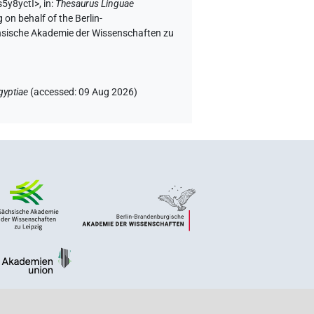
s5y8yctI>
,
in
:
Thesaurus Linguae
 on behalf of the Berlin-
chsische Akademie der Wissenschaften zu
gyptiae
(
accessed
:
09 Aug 2026
)