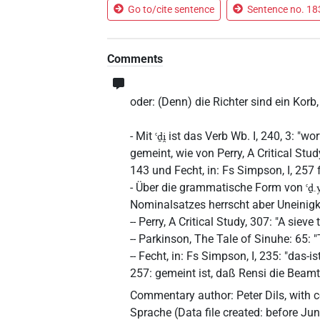
Go to/cite sentence
Sentence no. 183
Comments
oder: (Denn) die Richter sind ein Korb,
- Mit
ist das Verb Wb. I, 240, 3: "wo
ꜥḏi̯
gemeint, wie von Perry, A Critical St
143 und Fecht, in: Fs Simpson, I, 257 
- Über die grammatische Form von
ꜥḏ
Nominalsatzes herrscht aber Uneinigk
-- Perry, A Critical Study, 307: "A sieve
-- Parkinson, The Tale of Sinuhe: 65:
-- Fecht, in: Fs Simpson, I, 235: "das-i
257: gemeint ist, daß Rensi die Beamte
Commentary author
:
Peter Dils
,
with c
Sprache
(
Data file created
:
before Ju