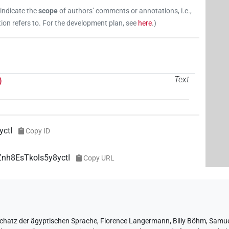
 indicate the
scope
of authors’ comments or annotations, i.e.,
on refers to. For the development plan, see
here
.
)
)
Text
ctI
Copy ID
Znh8EsTkols5y8yctI
Copy URL
chatz der ägyptischen Sprache
,
Florence Langermann
,
Billy Böhm
,
Samue