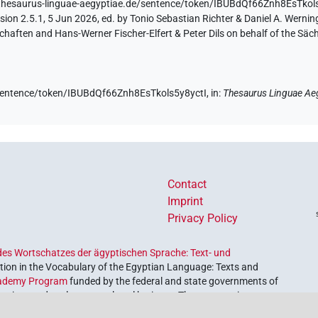
/thesaurus-linguae-aegyptiae.de/sentence/token/IBUBdQf66Znh8EsTkol
ion 2.5.1, 5 Jun 2026, ed. by Tonio Sebastian Richter & Daniel A. Werning
aften and Hans-Werner Fischer-Elfert & Peter Dils on behalf of the Sä
e/sentence/token/IBUBdQf66Znh8EsTkols5y8yctI,
in
:
Thesaurus Linguae Ae
Contact
Imprint
Privacy Policy
es Wortschatzes der ägyptischen Sprache: Text- und
ion in the Vocabulary of the Egyptian Language: Texts and
ademy Program
funded by the federal and state governments of
etrieve and explore our cultural heritage. The program is
nces and Humanities
.