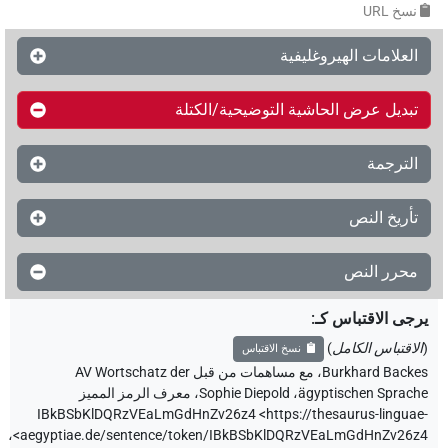
نسخ‏ ‏URL
العلامات الهيروغليفية
تبديل عرض الحاشية التوضيحية/الكتلة
الترجمة
تأريخ النص
محرر النص
رجى الاقتباس كـ
:
الاقتباس الكامل
)
نسخ الاقتباس
Burkhard Backe
،
مع مساهمات من قبل
AV Wortschatz der
ägyptischen Sprach
،
Sophie Diepold
،
معرف الرمز المميز
IBkBSbKlDQRzVEaLmGdHnZv26z4
<https://thesaurus-linguae
،
aegyptiae.de/sentence/token/IBkBSbKlDQRzVEaLmGdHnZv26z4