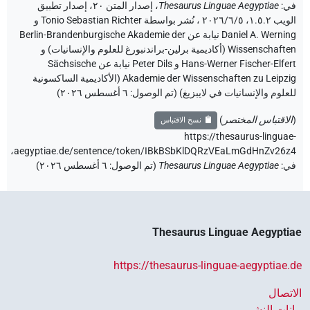
ي
:
Thesaurus Linguae Aegyptiae
،
إصدار المتن ٢٠، إصدار تطبيق
الويب ۱.٥.٢، ٢٠٢٦/٦/٥ ، نُشر بواسطة Tonio Sebastian Richter و
Daniel A. Werning نيابة عن Berlin-Brandenburgische Akademie der
Wissenschaften (أكاديمية برلين-براندنبورغ للعلوم والإنسانيات) و
Hans-Werner Fischer-Elfert و Peter Dils نيابة عن Sächsische
Akademie der Wissenschaften zu Leipzig (الأكاديمية الساكسونية
لعلوم والإنسانيات في لايبزيغ) (تم الوصول:
٦ أغسطس ٢٠٢٦
)
الاقتباس المختصر
)
نسخ الاقتباس
https://thesaurus-linguae
aegyptiae.de/sentence/token/IBkBSbKlDQRzVEaLmGdHnZv26z4
ي
:
Thesaurus Linguae Aegyptiae
(
تم الوصول
:
٦ أغسطس ٢٠٢٦
)
Thesaurus Linguae Aegypti
https://thesaurus-linguae-aegyptiae.
اتصال
انات النشر