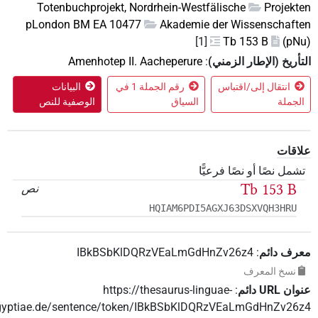
Totenbuchprojekt, Nordrhein-Westfälische
Projekt
pLondon BM EA 10477
Akademie der Wissenschaft
[1]
Tb 153 B
(pN
أريخ (الإطار الزمني)
:
Amenhotep II. Aacheperure
انتقال إلى/اقتباس
رقم الجملة 1 في
البيانات
لجملة
السياق
الوصفية للنص
اقات
شمل نصًا أو نصًا فرعيًّا
Tb 153 B
نص
HQIAM6PDI5AGXJ63DSXVQH3HRU
رف دائم
:
IBkBSbKlDQRzVEaLmGdHnZv26z4
نسخ المعرف
 ‏URL‏ دائم
:
https://thesaurus-linguae-
aegyptiae.de/sentence/token/IBkBSbKlDQRzVEaLmGdHnZv26