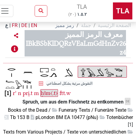
TLA
TL
)
٢٠
(
۱.٥.٢
لصفحة الرئيسية
جملة
رمز مميز
EN
|
DE
|
FR
|
ع
معرف الرمز المميز
IBkBSbKlDQRzVEaLmGdHnZv26
z4
النقوش مرتبة بشكل اصطناعي
1
rʾ
n
pri̯.t
m
ḥꜣm〈.t〉
ftt.w
Spruch, um aus dem Fischnetz zu entkommen
D
Books of the Dead /
Funerary Texts / Funeräre Texte
Tb 153 B
pLondon BM EA 10477 (pNu)
Totenbüch
Texts from Various Projects / Texte von unterschiedlichen