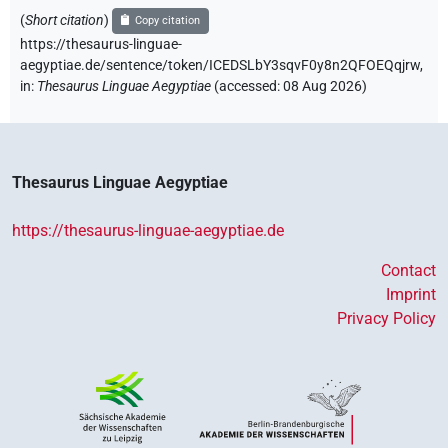
(
Short citation
)
Copy citation
https://thesaurus-linguae-
aegyptiae.de/sentence/token/ICEDSLbY3sqvF0y8n2QFOEQqjrw,
in
:
Thesaurus Linguae Aegyptiae
(
accessed
:
08 Aug 2026
)
Thesaurus Linguae Aegyptiae
https://thesaurus-linguae-aegyptiae.de
Contact
Imprint
Privacy Policy