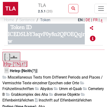
TLA
TLA
2.5.1
(
20
)
Home
Sentence
Token
EN
|
DE
|
FR
|
ع
Token ID
ICEDSLbY3sqvF0y8n2QFOEQqjr
w
Ḥtp-[⸮Nj.t?]
Hetep-[Neith(?)]
DE
Miscellaneous Texts from Different Periods and Places /
Vermischte Texte einzelner Epochen oder Orte
Frühzeitinschriften
Abydos
Umm el-Qaab
Cemetery
B
Grabkomplex des Aha
diverse Objekte
Elfenbeintäfelchen
Inschrift auf Elfenbeintäfelchen
Dating (time frame)
:
Aha