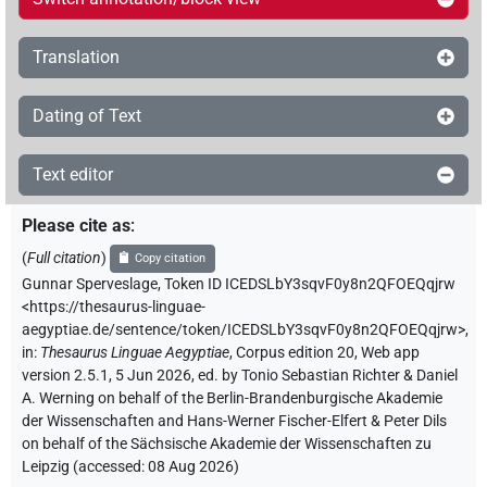
Translation
Dating of Text
Text editor
Please cite as
:
(
Full citation
)
Copy citation
Gunnar Sperveslage
,
Token ID ICEDSLbY3sqvF0y8n2QFOEQqjrw
<https://thesaurus-linguae-
aegyptiae.de/sentence/token/ICEDSLbY3sqvF0y8n2QFOEQqjrw>
,
in
:
Thesaurus Linguae Aegyptiae
,
Corpus edition 20, Web app
version 2.5.1, 5 Jun 2026, ed. by Tonio Sebastian Richter & Daniel
A. Werning on behalf of the Berlin-Brandenburgische Akademie
der Wissenschaften and Hans-Werner Fischer-Elfert & Peter Dils
on behalf of the Sächsische Akademie der Wissenschaften zu
Leipzig (accessed:
08 Aug 2026
)