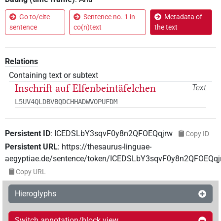
Go to/cite
Sentence no. 1 in
Metadata of
sentence
co(n)text
the text
Relations
Containing text or subtext
Inschrift auf Elfenbeintäfelchen
Text
L5UV4QLDBVBQDCHHADWVOPUFDM
Persistent ID
:
ICEDSLbY3sqvF0y8n2QFOEQqjrw
Copy ID
Persistent URL
:
https://thesaurus-linguae-
aegyptiae.de/sentence/token/ICEDSLbY3sqvF0y8n2QFOEQqj
Copy URL
Hieroglyphs
Switch annotation/block view